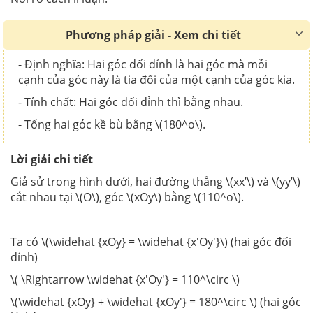
Phương pháp giải - Xem chi tiết
- Định nghĩa: Hai góc đối đỉnh là hai góc mà mỗi
cạnh của góc này là tia đối của một cạnh của góc kia.
- Tính chất: Hai góc đối đỉnh thì bằng nhau.
- Tổng hai góc kề bù bằng \(180^o\).
Lời giải chi tiết
Giả sử trong hình dưới, hai đường thẳng \(xx’\) và \(yy’\)
cắt nhau tại \(O\), góc \(xOy\) bằng \(110^o\).
Ta có \(\widehat {xOy} = \widehat {x'Oy'}\) (hai góc đối
đỉnh)
\( \Rightarrow \widehat {x'Oy'} = 110^\circ \)
\(\widehat {xOy} + \widehat {xOy'} = 180^\circ \) (hai góc