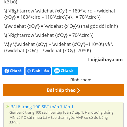
kề bù)
\( \Rightarrow \widehat {xOy'} = 180^\circ - \widehat
{xOy} = 180^\circ - 110^\circ\)\(\, = 70^\circ \)
\(\widehat {xOy'} = \widehat {x'Oy}\) (hai góc đối đỉnh)
\( \Rightarrow \widehat {x'Oy} = 70^\circ \)
Vậy \(\widehat {xOy} = \widehat {x'Oy'}=110^0\) và \
(\widehat {xOy'} = \widehat {x'Oy}=70^0\)
Loigiaihay.com
Chia sẻ
Chia sẻ
Bình luận
Bình chọn:
Bài tiếp theo
Bài 6 trang 100 SBT toán 7 tập 1
Giải bài 6 trang 100 sách bài tập toán 7 tập 1. Hai đường thẳng
MN và PQ cắt nhau tại A tạo thành góc MAP có số đo bằng
33^o...