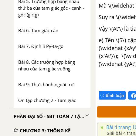
Bài 5. Trường hợp bằng nhau
Mà \(\widehat {
thứ ba của tam giác góc - cạnh -
góc (g.c.g)
Suy ra \(\wideh
Vậy \(At’\) là 
Bài 6. Tam giác cân
e) Tên \(5\) cặ
Bài 7. Định lí Py-ta-go
(\widehat {xAy'
{x'At'}\); \(\wi
Bài 8. Các trường hợp bằng
(\widehat {yAt'}
nhau của tam giác vuông
Bai 9: Thực hành ngoài trời
Bình luận
Ôn tập chương 2 - Tam giác
PHẦN ĐẠI SỐ - SBT TOÁN 7 TẬP 2
Bài 4 trang 1
CHƯƠNG 3: THỐNG KÊ
Giải bài 4 tra