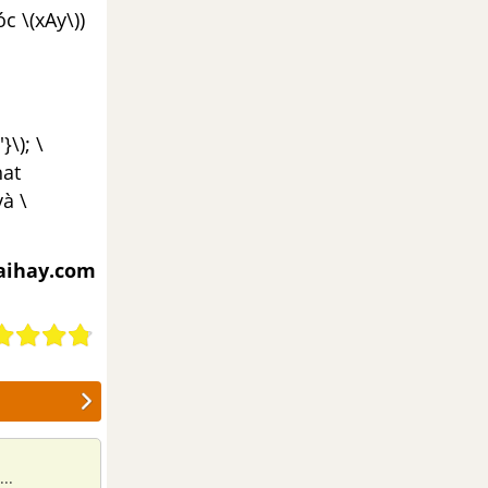
c \(xAy\))
}\); \
hat
và \
iaihay.com
..