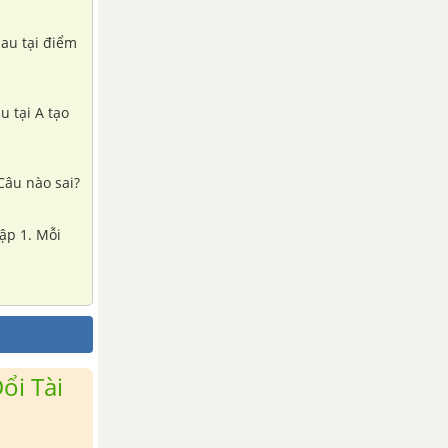
hau tại điểm
u tại A tạo
 Câu nào sai?
tập 1. Mỗi
ổi Tài