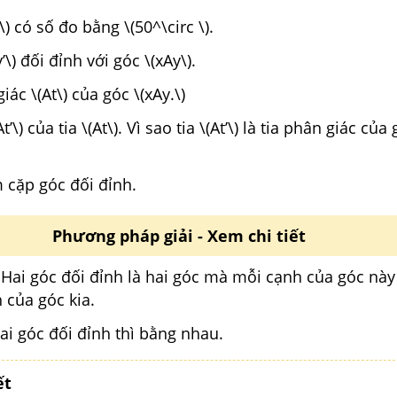
\) có số đo bằng \(50^\circ \).
’\) đối đỉnh với góc \(xAy\).
giác \(At\) của góc \(xAy.\)
At’\) của tia \(At\). Vì sao tia \(At’\) là tia phân giác của 
m cặp góc đối đỉnh.
Phương pháp giải - Xem chi tiết
 Hai góc đối đỉnh là hai góc mà mỗi cạnh của góc này 
 của góc kia.
Hai góc đối đỉnh thì bằng nhau.
ết