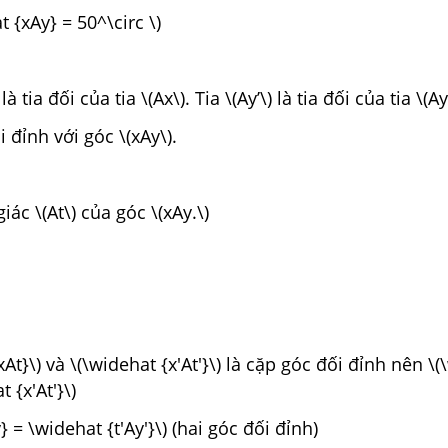
t {xAy} = 50^\circ \)
 là tia đối của tia \(Ax\). Tia \(Ay’\) là tia đối của tia \(Ay
ối đỉnh với góc \(xAy\).
giác \(At\) của góc \(xAy.\)
xAt}\) và \(\widehat {x'At'}\) là cặp góc đối đỉnh nên \
 {x'At'}\)
} = \widehat {t'Ay'}\) (hai góc đối đỉnh)