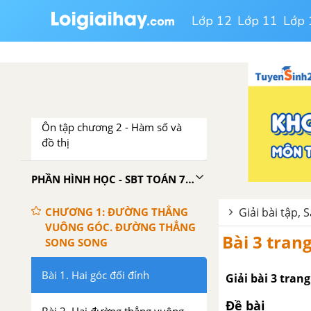
Bài 5. Hàm số
Lớp 12
Lớp 11
Lớp 
Bài 6. Mặt phẳng toạ độ
Bài 7. Đồ thị của hàm số y = ax
(a khác 0)
Ôn tập chương 2 - Hàm số và
đồ thị
PHẦN HÌNH HỌC - SBT TOÁN 7 TẬP 1
Giải bài tập, 
CHƯƠNG 1: ĐƯỜNG THẲNG
VUÔNG GÓC. ĐƯỜNG THẲNG
Bài 3 trang
SONG SONG
Bài 1. Hai góc đối đỉnh
Giải bài 3 trang
Đề bài