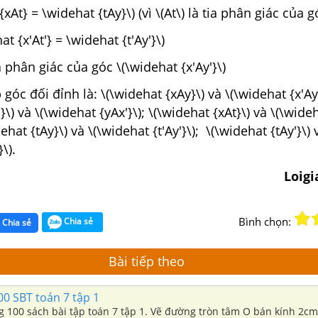
xAt} = \widehat {tAy}\) (vì \(At\) là tia phân giác của gó
at {x'At'} = \widehat {t'Ay'}\)
tia phân giác của góc \(\widehat {x'Ay'}\)
p góc đối đỉnh là: \(\widehat {xAy}\) và \(\widehat {x'Ay'
}\) và \(\widehat {yAx'}\); \(\widehat {xAt}\) và \(\wide
dehat {tAy}\) và \(\widehat {t'Ay'}\); \(\widehat {tAy'}\) 
\).
Loig
Bình chọn:
Chia sẻ
Chia sẻ
Bài tiếp theo
00 SBT toán 7 tập 1
ng 100 sách bài tập toán 7 tập 1. Vẽ đường tròn tâm O bán kính 2cm.