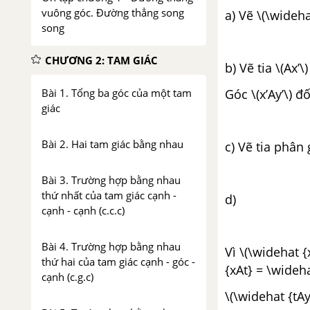
vuông góc. Đường thẳng song
a) Vẽ \(\wideha
song
CHƯƠNG 2: TAM GIÁC
b) Vẽ tia \(Ax’\)
Góc \(x’Ay’\) đ
Bài 1. Tổng ba góc của một tam
giác
Bài 2. Hai tam giác bằng nhau
c) Vẽ tia phân 
Bài 3. Trường hợp bằng nhau
thứ nhất của tam giác cạnh -
d)
cạnh - cạnh (c.c.c)
Bài 4. Trường hợp bằng nhau
Vì \(\widehat {
thứ hai của tam giác cạnh - góc -
{xAt} = \widehat
cạnh (c.g.c)
\(\widehat {tAy