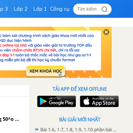
p 3
Lớp 2
Lớp 1
Công cụ
TẢI APP ĐỂ XEM OFFLINE
 50^o ...
BÀI GIẢI MỚI NHẤT
Bài 1.6, 1.7, 1.8, 1.9, 1.10 phần bài tập bổ sung trang 116, 117 SBT toán 7 tập 1