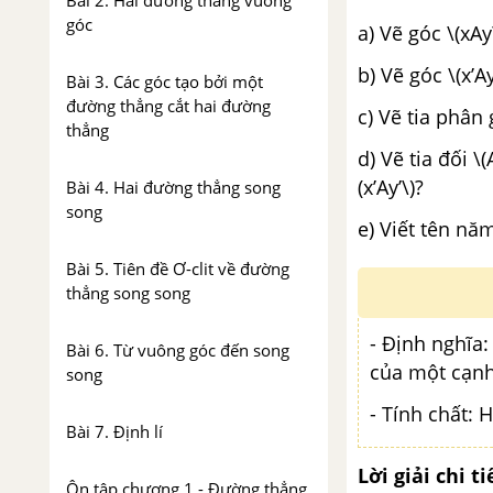
Bài 2. Hai đường thẳng vuông
góc
a) Vẽ góc \(xAy
b) Vẽ góc \(x’Ay
Bài 3. Các góc tạo bởi một
đường thẳng cắt hai đường
c) Vẽ tia phân 
thẳng
d) Vẽ tia đối \(
(x’Ay’\)?
Bài 4. Hai đường thẳng song
song
e) Viết tên nă
Bài 5. Tiên đề Ơ-clit về đường
thẳng song song
- Định nghĩa:
Bài 6. Từ vuông góc đến song
của một cạnh
song
- Tính chất: 
Bài 7. Định lí
Lời giải chi ti
Ôn tập chương 1 - Đường thẳng