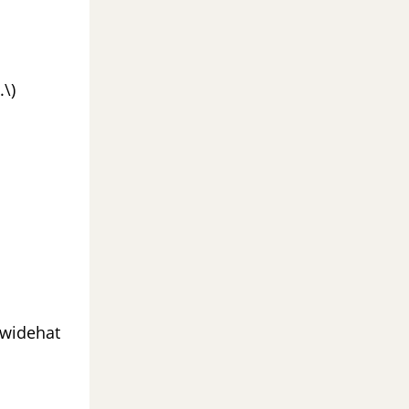
.\)
(\widehat