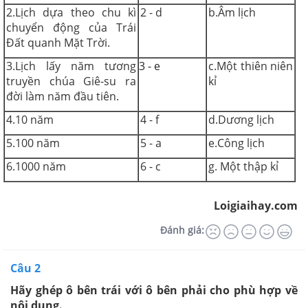
2.Lịch dựa theo chu kì
2 - d
b.Âm lịch
chuyển động của Trái
Đất quanh Mặt Trời.
3.Lịch lấy năm tương
3 - e
c.Một thiên niên
truyền chúa Giê-su ra
kỉ
đời làm năm đầu tiên.
4.10 năm
4 - f
d.Dương lịch
5.100 năm
5 - a
e.Công lịch
6.1000 năm
6 - c
g. Một thập kỉ
Loigiaihay.com
Đánh giá:
Câu 2
Hãy ghép ô bên trái với ô bên phải cho phù hợp về
nội dung.