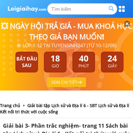
💥 NGÀY HỘI TRẢ GIÁ - MUA KHOÁ HỌC
THEO GIÁ BẠN MUỐN❗
🎯 LỚP 1-12 TẠI TUYENSINH247 (TỪ 10-12/08)
18
40
24
BẮT ĐẦU
SAU
GIỜ
PHÚT
GIÂY
XEM CHI TIẾT
Trang chủ
Giải bài tập Lịch sử và Địa lí 6 - SBT Lịch sử và Địa lí
Kết nối tri thức với cuộc sống
Giải bài 3- Phần trắc nghiệm- trang 11 Sách bài