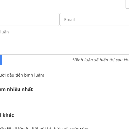
*Bình luận sẽ hiển thị sau kh
ười đầu tiên bình luận!
xem nhiều nhất
i khác
ần Địa lí lớp 6 - Kết nối tri thức với cuộc sống