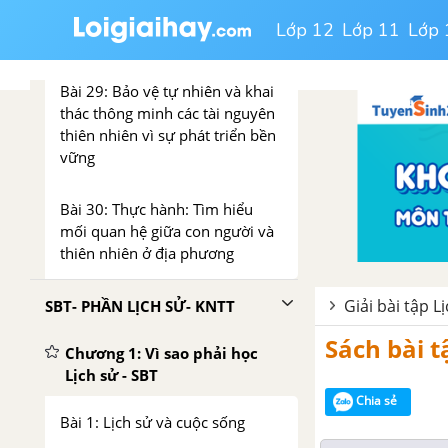
Bài 28: Mối quan hệ giữa con
Lớp 12
Lớp 11
Lớp 
người và thiên nhiên
Bài 29: Bảo vệ tự nhiên và khai
thác thông minh các tài nguyên
thiên nhiên vì sự phát triển bền
vững
Bài 30: Thực hành: Tìm hiểu
mối quan hệ giữa con người và
thiên nhiên ở địa phương
Giải bài tập Lị
SBT- PHẦN LỊCH SỬ- KNTT
Sách bài t
Chương 1: Vì sao phải học
Lịch sử - SBT
Chia sẻ
Bài 1: Lịch sử và cuộc sống