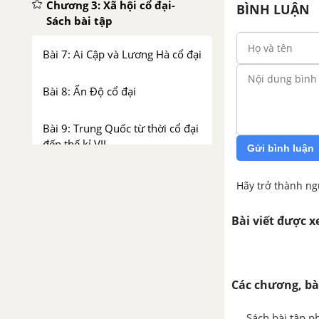
Chương 3: Xã hội cổ đại-
BÌNH LUẬN
Sách bài tập
Bài 7: Ai Cập và Lương Hà cổ đại
Bài 8: Ấn Độ cổ đại
Bài 9: Trung Quốc từ thời cổ đại
đến thế kỉ VII
Gửi bình luận
Bài 10: Hy Lạp và La Mã Cổ đại
Hãy trở thành ng
Chương 4 Đông Nam Á từ
Bài viết được 
những thế kỉ tiếp giáp đầu
công nguyên - Sách bài tập
Bài 11: Các quốc gia sơ kì ở
Các chương, bà
Đông Nam Á
Sách bài tập ph