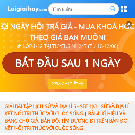
💥 NGÀY HỘI TRẢ GIÁ - MUA KHOÁ HỌC
THEO GIÁ BẠN MUỐN❗
🎯 LỚP 1-12 TẠI TUYENSINH247 (TỪ 10-12/08)
BẮT ĐẦU SAU 1 NGÀY
XEM CHI TIẾT
GIẢI BÀI TẬP LỊCH SỬ VÀ ĐỊA LÍ 6 - SBT LỊCH SỬ VÀ ĐỊA LÍ
KẾT NỐI TRI THỨC VỚI CUỘC SỐNG
BÀI 4: KÍ HIỆU VÀ
|
BẢNG CHÚ GIẢI BẢN ĐỒ. TÌM ĐƯỜNG ĐI TRÊN BẢN ĐỒ -
KẾT NỐI TRI THỨC VỚI CUỘC SỐNG