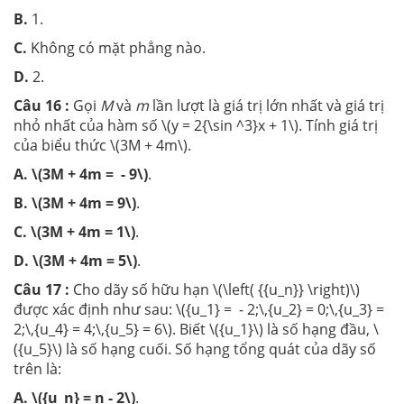
B.
1.
C.
Không có mặt phẳng nào.
D.
2.
Câu 16 :
Gọi
M
và
m
lần lượt là giá trị lớn nhất và giá trị
nhỏ nhất của hàm số \(y = 2{\sin ^3}x + 1\). Tính giá trị
của biểu thức \(3M + 4m\).
A.
\(3M + 4m = - 9\)
.
B.
\(3M + 4m = 9\)
.
C.
\(3M + 4m = 1\)
.
D.
\(3M + 4m = 5\)
.
Câu 17 :
Cho dãy số hữu hạn \(\left( {{u_n}} \right)\)
được xác định như sau: \({u_1} = - 2;\,{u_2} = 0;\,{u_3} =
2;\,{u_4} = 4;\,{u_5} = 6\). Biết \({u_1}\) là số hạng đầu, \
({u_5}\) là số hạng cuối. Số hạng tổng quát của dãy số
trên là:
A.
\({u_n} = n - 2\)
.