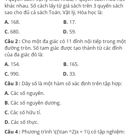
khác nhau. Số cách lấy từ giá sách trên 3 quyển sách
sao cho đủ cả sách Toán, Vật lý, Hóa học là:
A.
168.
B.
17.
C.
680.
D.
59.
Câu 2 :
Cho một đa giác có 11 đỉnh nội tiếp trong một
đường tròn. Số tam giác được tạo thành từ các đỉnh
của đa giác đó là:
A.
154.
B.
165.
C.
990.
D.
33.
Câu 3 :
Dãy số là một hàm số xác định trên tập hợp:
A.
Các số nguyên.
B.
Các số nguyên dương.
C.
Các số hữu tỉ.
D.
Các số thực.
Câu 4 :
Phương trình \({\tan ^2}x = 1\) có tập nghiệm: