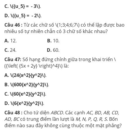
C.
\({u_5} = - 3\)
.
D.
\({u_5} = - 2\)
.
Câu 46 :
Từ các chữ số \(1;3;4;6;7\) có thể lập được bao
nhiêu số tự nhiên chẵn có 3 chữ số khác nhau?
A.
12.
B.
10.
C.
24.
D.
60.
Câu 47:
Số hạng đứng chính giữa trong khai triển \
({\left( {5x + 2y} \right)^4}\) là:
A.
\(24{x^2}{y^2}\)
.
B.
\(600{x^2}{y^2}\)
.
C.
\(60{x^2}{y^2}\)
.
D.
\(6{x^2}{y^2}\)
.
Câu 48 :
Cho tứ diện
ABCD.
Các cạnh
AC, BD, AB, CD,
AD, BC
có trung điểm lần lượt là
M, N, P, Q, R, S
. Bốn
điểm nào sau đây không cùng thuộc một mặt phẳng?