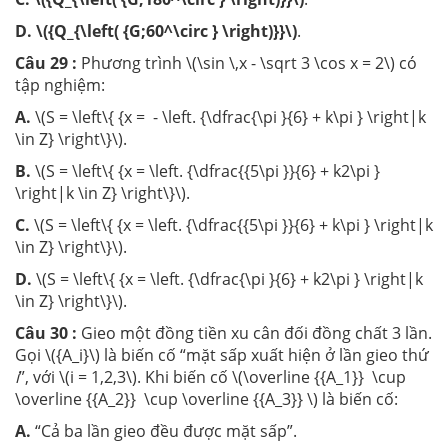
D.
\({Q_{\left( {G;60^\circ } \right)}}\)
.
Câu 29 :
Phương trình \(\sin \,x - \sqrt 3 \cos x = 2\) có
tập nghiệm:
A.
\(S = \left\{ {x = - \left. {\dfrac{\pi }{6} + k\pi } \right|k
\in Z} \right\}\).
B.
\(S = \left\{ {x = \left. {\dfrac{{5\pi }}{6} + k2\pi }
\right|k \in Z} \right\}\).
C.
\(S = \left\{ {x = \left. {\dfrac{{5\pi }}{6} + k\pi } \right|k
\in Z} \right\}\).
D.
\(S = \left\{ {x = \left. {\dfrac{\pi }{6} + k2\pi } \right|k
\in Z} \right\}\).
Câu 30 :
Gieo một đồng tiền xu cân đối đồng chất 3 lần.
Gọi \({A_i}\) là biến cố “mặt sấp xuất hiện ở lần gieo thứ
i
”, với \(i = 1,2,3\). Khi biến cố \(\overline {{A_1}} \cup
\overline {{A_2}} \cup \overline {{A_3}} \) là biến cố:
A.
“Cả ba lần gieo đều được mặt sấp”.