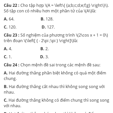
Câu 22 :
Cho tập hợp \(A = \left\{ {a;b;c;d;e;f;g} \right\}\).
Số tập con có nhiều hơn một phần tử của \(A\)là:
A.
64.
B.
128.
C.
120.
D.
127.
Câu 23 :
Số nghiệm của phương trình \(2\cos x + 1 = 0\)
trên đoạn \(\left[ { - 2\pi ;\pi } \right]\)là:
A.
4.
B.
2.
C.
1.
D.
3.
Câu 24 :
Chọn mệnh đề sai trong các mệnh đề sau:
A.
Hai đường thẳng phân biệt không có quá một điểm
chung.
B.
Hai đường thẳng cắt nhau thì không song song với
nhau.
C.
Hai đường thẳng không có điểm chung thì song song
với nhau.