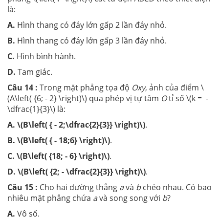
là:
A.
Hình thang có đáy lớn gấp 2 lần đáy nhỏ.
B.
Hình thang có đáy lớn gấp 3 lần đáy nhỏ.
C.
Hình bình hành.
D.
Tam giác.
Câu 14 :
Trong mặt phẳng tọa độ
Oxy
, ảnh của điểm \
(A\left( {6; - 2} \right)\) qua phép vị tự tâm
O
tỉ số \(k = -
\dfrac{1}{3}\) là:
A.
\(B\left( { - 2;\dfrac{2}{3}} \right)\)
.
B.
\(B\left( { - 18;6} \right)\)
.
C.
\(B\left( {18; - 6} \right)\)
.
D.
\(B\left( {2; - \dfrac{2}{3}} \right)\)
.
Câu 15 :
Cho hai đường thẳng
a
và
b
chéo nhau. Có bao
nhiêu mặt phẳng chứa
a
và song song với
b
?
A.
Vô số.