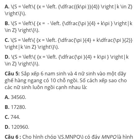
A.
\(S = \left\{ {x = \left. {\dfrac{{k\pi }}{4}} \right|k \in Z}
\right\}\).
B.
\(S = \left\{ {x = - \left. {\dfrac{\pi }{4} + k\pi } \right|k
\in Z} \right\}\).
C.
\(S = \left\{ {x = \left. {\dfrac{\pi }{4} + k\dfrac{\pi }{2}}
\right|k \in Z} \right\}\).
D.
\(S = \left\{ {x = \left. {\dfrac{\pi }{4} + k\pi } \right|k
\in Z} \right\}\).
Câu 5:
Sắp xếp 6 nam sinh và 4 nữ sinh vào một dãy
ghế hàng ngang có 10 chỗ ngồi. Số cách xếp sao cho
các nữ sinh luôn ngồi cạnh nhau là:
A.
34560.
B.
17280.
C.
744.
D.
120960.
Câu 6 :
Cho hình chóp \(S.MNPQ\) có đáy
MNPQ
là hình