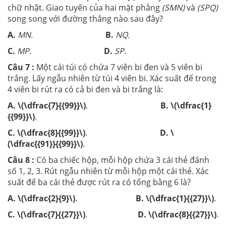
chữ nhật. Giao tuyến của hai mặt phẳng
(SMN)
và
(SPQ)
song song với đường thẳng nào sau đây?
A.
MN.
B.
NQ.
C.
MP.
D.
SP.
Câu 7 :
Một cái túi có chứa 7 viên bi đen và 5 viên bi
trắng. Lấy ngẫu nhiên từ túi 4 viên bi. Xác suất để trong
4 viên bi rút ra có cả bi đen và bi trắng là:
A.
\(\dfrac{7}{{99}}\)
.
B. \(\dfrac{1}
{{99}}\)
.
C.
\(\dfrac{8}{{99}}\)
.
D. \
(\dfrac{{91}}{{99}}\)
.
Câu 8 :
Có ba chiếc hộp, mỗi hộp chứa 3 cái thẻ đánh
số 1, 2, 3. Rút ngẫu nhiên từ mỗi hộp một cái thẻ. Xác
suất để ba cái thẻ được rút ra có tổng bằng 6 là?
A.
\(\dfrac{2}{9}\)
.
B. \(\dfrac{1}{{27}}\)
.
C.
\(\dfrac{7}{{27}}\)
.
D. \(\dfrac{8}{{27}}\)
.