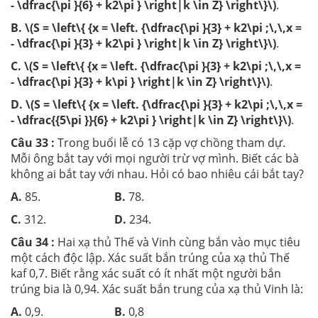
- \dfrac{\pi }{6} + k2\pi } \right|k \in Z} \right\}\)
.
B.
\(S = \left\{ {x = \left. {\dfrac{\pi }{3} + k2\pi ;\,\,x =
- \dfrac{\pi }{3} + k2\pi } \right|k \in Z} \right\}\)
.
C.
\(S = \left\{ {x = \left. {\dfrac{\pi }{3} + k2\pi ;\,\,x =
- \dfrac{\pi }{3} + k\pi } \right|k \in Z} \right\}\)
.
D.
\(S = \left\{ {x = \left. {\dfrac{\pi }{3} + k2\pi ;\,\,x =
- \dfrac{{5\pi }}{6} + k2\pi } \right|k \in Z} \right\}\)
.
Câu 33 :
Trong buổi lễ có 13 cặp vợ chồng tham dự.
Mỗi ông bắt tay với mọi người trừ vợ mình. Biết các bà
không ai bắt tay với nhau. Hỏi có bao nhiêu cái bắt tay?
A.
85.
B.
78.
C.
312.
D.
234.
Câu 34 :
Hai xạ thủ Thế và Vinh cùng bắn vào mục tiêu
một cách độc lập. Xác suất bắn trúng của xạ thủ Thế
kaf 0,7. Biết rằng xác suất có ít nhất một người bắn
trúng bia là 0,94. Xác suất bắn trung của xạ thủ Vinh là:
A.
0,9.
B.
0,8