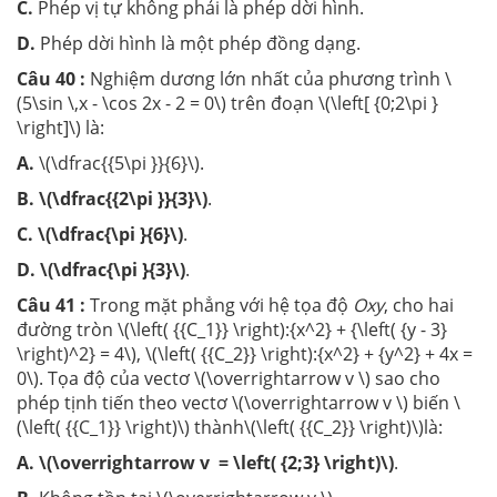
C.
Phép vị tự không phải là phép dời hình.
D.
Phép dời hình là một phép đồng dạng.
Câu 40 :
Nghiệm dương lớn nhất của phương trình \
(5\sin \,x - \cos 2x - 2 = 0\) trên đoạn \(\left[ {0;2\pi }
\right]\) là:
A.
\(\dfrac{{5\pi }}{6}\).
B.
\(\dfrac{{2\pi }}{3}\)
.
C.
\(\dfrac{\pi }{6}\)
.
D.
\(\dfrac{\pi }{3}\)
.
Câu 41 :
Trong mặt phẳng với hệ tọa độ
Oxy
, cho hai
đường tròn \(\left( {{C_1}} \right):{x^2} + {\left( {y - 3}
\right)^2} = 4\), \(\left( {{C_2}} \right):{x^2} + {y^2} + 4x =
0\). Tọa độ của vectơ \(\overrightarrow v \) sao cho
phép tịnh tiến theo vectơ \(\overrightarrow v \) biến \
(\left( {{C_1}} \right)\) thành\(\left( {{C_2}} \right)\)là:
A.
\(\overrightarrow v = \left( {2;3} \right)\)
.