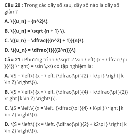
Câu 20 :
Trong các dãy số sau, dãy số nào là dãy số
giảm?
A.
\({u_n} = {n^2}\)
.
B.
\({u_n} = \sqrt {n + 1} \)
.
C.
\({u_n} = \dfrac{{{n^2} + 1}}{n}\)
.
D.
\({u_n} = \dfrac{1}{{{2^n}}}\)
.
Câu 21 :
Phương trình \(\sqrt 2 \sin \left( {x + \dfrac{\pi
}{4}} \right) = \sin \,x\) có tập nghiệm là:
A.
\(S = \left\{ {x = \left. {\dfrac{\pi }{2} + k\pi } \right|k
\in Z} \right\}\).
B.
\(S = \left\{ {x = \left. {\dfrac{\pi }{4} + k\dfrac{\pi }{2}}
\right|k \in Z} \right\}\).
C.
\(S = \left\{ {x = \left. {\dfrac{\pi }{4} + k\pi } \right|k
\in Z} \right\}\).
D.
\(S = \left\{ {x = \left. {\dfrac{\pi }{2} + k2\pi } \right|k
\in Z} \right\}\).