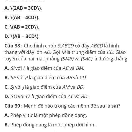
A.
\(2AB = 3CD\)
.
B.
\(AB = 4CD\)
.
C.
\(AB = 2CD\)
.
D.
\(AB = 3CD\)
.
Câu 38 :
Cho hình chóp
S.ABCD
có đáy
ABCD
là hình
thang với đáy lớn
AD
. Gọi
M
là trung điểm của
CD
. Giao
tuyến của hai mặt phẳng
(SMB)
và
(SAC)
là đường thẳng
A.
SI
với
I
là giao điểm của
AC
và
BM.
B.
SP
với
P
là giao điểm của
AB
và
CD.
C.
SJ
với
J
là giao điểm của
AM
và
BD.
D.
SO
với
O
là giao điểm của
AC
và
BD.
Câu 39 :
Mệnh đề nào trong các mệnh đề sau là
sai
?
A.
Phép vị tự là một phép đồng dạng.
B.
Phép đồng dạng là một phép dời hình.