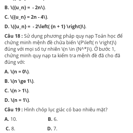
B.
\({u_n} = - 2n\)
.
C.
\({u_n} = 2n - 4\)
.
D.
\({u_n} = - 2\left( {n + 1} \right)\)
.
Câu 18 :
Sử dụng phương pháp quy nạp Toán học để
chứng minh mệnh đề chứa biến \(P\left( n \right)\)
đúng với mọi số tự nhiên \(n \in {N^*}\). Ở bước 1,
chứng minh quy nạp ta kiểm tra mệnh đề đã cho đã
đúng với:
A.
\(n = 0\)
.
B.
\(n \ge 1\)
.
C.
\(n > 1\)
.
D.
\(n = 1\)
.
Câu 19 :
Hình chóp lục giác có bao nhiêu mặt?
A.
10.
B.
6.
C.
8.
D.
7.