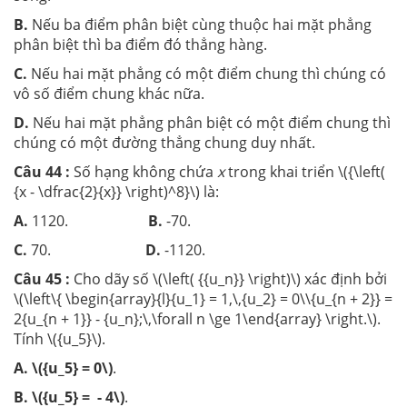
B.
Nếu ba điểm phân biệt cùng thuộc hai mặt phẳng
phân biệt thì ba điểm đó thẳng hàng.
C.
Nếu hai mặt phẳng có một điểm chung thì chúng có
vô số điểm chung khác nữa.
D.
Nếu hai mặt phẳng phân biệt có một điểm chung thì
chúng có một đường thẳng chung duy nhất.
Câu 44 :
Số hạng không chứa
x
trong khai triển \({\left(
{x - \dfrac{2}{x}} \right)^8}\) là:
A.
1120.
B.
-70.
C.
70.
D.
-1120.
Câu 45 :
Cho dãy số \(\left( {{u_n}} \right)\) xác định bởi
\(\left\{ \begin{array}{l}{u_1} = 1,\,{u_2} = 0\\{u_{n + 2}} =
2{u_{n + 1}} - {u_n};\,\forall n \ge 1\end{array} \right.\).
Tính \({u_5}\).
A.
\({u_5} = 0\)
.
B.
\({u_5} = - 4\)
.