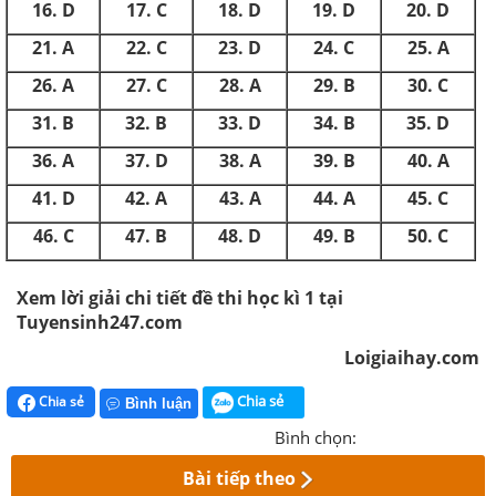
16
.
D
17
.
C
18
.
D
19
.
D
20
.
D
21
.
A
22
.
C
23
.
D
24
.
C
25
.
A
26
.
A
27
.
C
28
.
A
29
.
B
30
.
C
31
.
B
32
.
B
33
.
D
34
.
B
35
.
D
36
.
A
37
.
D
38
.
A
39
.
B
40
.
A
41
.
D
42
.
A
43
.
A
44
.
A
45
.
C
46
.
C
47
.
B
48
.
D
49
.
B
50
.
C
Xem lời giải chi tiết đề thi học kì 1 tại
Tuyensinh247.com
Loigiaihay.com
Chia sẻ
Chia sẻ
Bình luận
Bình chọn:
Bài tiếp theo