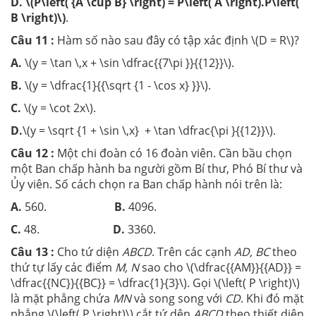
D.
\(P\left( {A \cup B} \right) = P\left( A \right).P\left(
B \right)\)
.
Câu 11 :
Hàm số nào sau đây có tập xác định \(D = R\)?
A.
\(y = \tan \,x + \sin \dfrac{{7\pi }}{{12}}\).
B.
\(y = \dfrac{1}{{\sqrt {1 - \cos x} }}\).
C.
\(y = \cot 2x\).
D.
\(y = \sqrt {1 + \sin \,x} + \tan \dfrac{\pi }{{12}}\).
Câu 12 :
Một chi đoàn có 16 đoàn viên. Cần bầu chọn
một Ban chấp hành ba người gồm Bí thư, Phó Bí thư và
Ủy viên. Số cách chọn ra Ban chấp hành nói trên là:
A.
560.
B.
4096.
C.
48.
D.
3360.
Câu 13 :
Cho tứ diện
ABCD
. Trên các cạnh
AD, BC
theo
thứ tự lấy các điểm
M, N
sao cho \(\dfrac{{AM}}{{AD}} =
\dfrac{{NC}}{{BC}} = \dfrac{1}{3}\). Gọi \(\left( P \right)\)
là mặt phẳng chứa
MN
và song song với
CD
. Khi đó mặt
phẳng \(\left( P \right)\) cắt tứ dện
ABCD
theo thiết diện