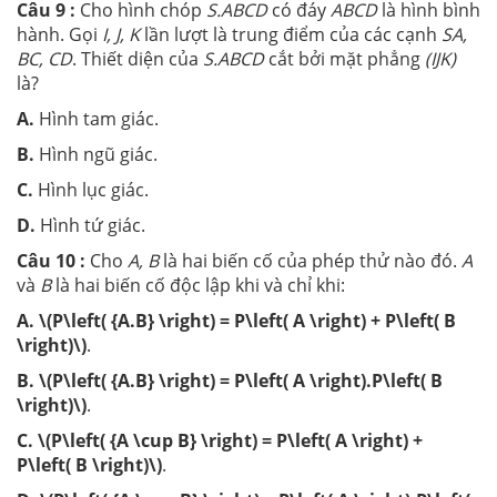
Câu 9 :
Cho hình chóp
S.ABCD
có đáy
ABCD
là hình bình
hành. Gọi
I, J, K
lần lượt là trung điểm của các cạnh
SA,
BC, CD
. Thiết diện của
S.ABCD
cắt bởi mặt phẳng
(IJK)
là?
A.
Hình tam giác.
B.
Hình ngũ giác.
C.
Hình lục giác.
D.
Hình tứ giác.
Câu 10 :
Cho
A, B
là hai biến cố của phép thử nào đó.
A
và
B
là hai biến cố độc lập khi và chỉ khi:
A.
\(P\left( {A.B} \right) = P\left( A \right) + P\left( B
\right)\)
.
B.
\(P\left( {A.B} \right) = P\left( A \right).P\left( B
\right)\)
.
C.
\(P\left( {A \cup B} \right) = P\left( A \right) +
P\left( B \right)\)
.