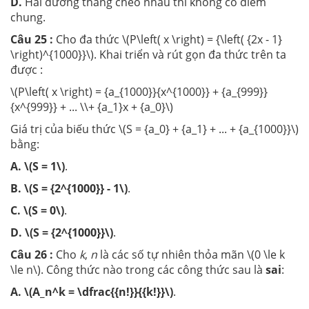
D.
Hai đường thẳng chéo nhau thì không có điểm
chung.
Câu 25 :
Cho đa thức \(P\left( x \right) = {\left( {2x - 1}
\right)^{1000}}\). Khai triển và rút gọn đa thức trên ta
được :
\(P\left( x \right) = {a_{1000}}{x^{1000}} + {a_{999}}
{x^{999}} + ... \\+ {a_1}x + {a_0}\)
Giá trị của biếu thức \(S = {a_0} + {a_1} + ... + {a_{1000}}\)
bằng:
A.
\(S = 1\)
.
B.
\(S = {2^{1000}} - 1\)
.
C.
\(S = 0\)
.
D.
\(S = {2^{1000}}\)
.
Câu 26 :
Cho
k
,
n
là các số tự nhiên thỏa mãn \(0 \le k
\le n\). Công thức nào trong các công thức sau là
sai
:
A.
\(A_n^k = \dfrac{{n!}}{{k!}}\)
.