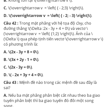
B.
Không tồn tại \(\overrightarrow v \).
C.
\(\overrightarrow v = \left( { - 2;3} \right)\).
D.
\(\overrightarrow v = \left( { - 2; - 3} \right)\)
.
Câu 42 :
Trong mặt phẳng với hệ tọa độ
Oxy
, cho
đường thẳng \(\Delta :2x - 3y + 4 = 0\) và vectơ \
(\overrightarrow v = \left( {1;2} \right)\). Ảnh của \
(\Delta \) qua phép tịnh tiến vectơ \(\overrightarrow v \)
có phương trình là:
A.
\(2x - 3y + 8 = 0\)
.
B.
\(3x + 2y - 1 = 0\)
.
C.
\(2x - 3y = 0\)
.
D.
\( - 2x + 3y + 4 = 0\)
.
Câu 43 :
Mệnh đề nào trong các mệnh đề sau đây là
sai?
A.
Nếu ba mặt phẳng phân biệt cắt nhau theo ba giao
tuyến phân biệt thì ba giao tuyến đó đôi một song
song.