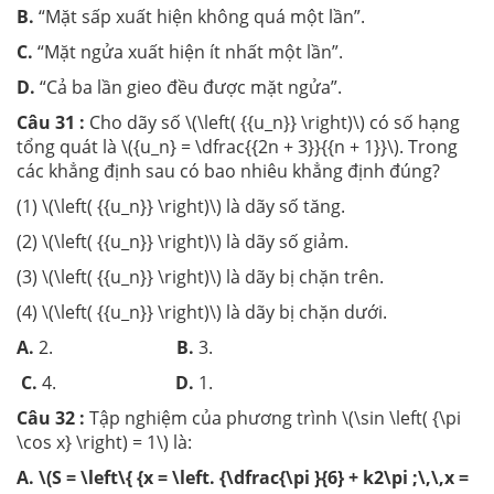
B.
“Mặt sấp xuất hiện không quá một lần”.
C.
“Mặt ngửa xuất hiện ít nhất một lần”.
D.
“Cả ba lần gieo đều được mặt ngửa”.
Câu 31 :
Cho dãy số \(\left( {{u_n}} \right)\) có số hạng
tổng quát là \({u_n} = \dfrac{{2n + 3}}{{n + 1}}\). Trong
các khẳng định sau có bao nhiêu khẳng định đúng?
(1) \(\left( {{u_n}} \right)\) là dãy số tăng.
(2) \(\left( {{u_n}} \right)\) là dãy số giảm.
(3) \(\left( {{u_n}} \right)\) là dãy bị chặn trên.
(4) \(\left( {{u_n}} \right)\) là dãy bị chặn dưới.
A.
2.
B.
3.
C.
4.
D.
1.
Câu 32 :
Tập nghiệm của phương trình \(\sin \left( {\pi
\cos x} \right) = 1\) là:
A.
\(S = \left\{ {x = \left. {\dfrac{\pi }{6} + k2\pi ;\,\,x =