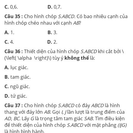
C.
0,6.
D.
0,7.
Câu 35 :
Cho hình chóp
S.ABCD
. Có bao nhiêu cạnh của
hình chóp chéo nhau với cạnh
AB
?
A.
1.
B.
3.
C.
4.
D.
2.
Câu 36 :
Thiết diện của hình chóp
S.ABCD
khi cắt bởi \
(\left( \alpha \right)\) tùy ý
không thể
là:
A.
lục giác.
B.
tam giác.
C.
ngũ giác.
D.
tứ giác.
Câu 37 :
Cho hình chóp
S.ABCD
có đáy
ABCD
là hình
thang với đáy lớn
AB
. Gọi
I, J
lần lượt là trung điểm của
AD, BC
. Lấy
G
là trọng tâm tam giác
SAB
. Tìm điều kiện
để thiết diện của hình chóp
S.ABCD
với mặt phẳng
(IJG)
là hình bình hành.