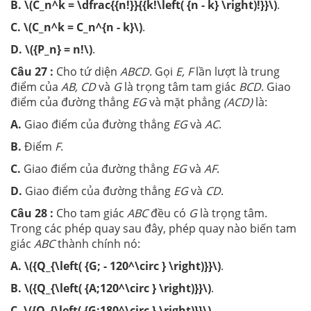
B.
\(C_n^k = \dfrac{{n!}}{{k!\left( {n - k} \right)!}}\)
.
C.
\(C_n^k = C_n^{n - k}\)
.
D.
\({P_n} = n!\)
.
Câu 27 :
Cho tứ diện
ABCD
. Gọi
E, F
lần lượt là trung
điểm của
AB, CD
và
G
là trọng tâm tam giác
BCD
. Giao
điểm của đường thẳng
EG
và mặt phẳng
(ACD)
là:
A.
Giao điểm của đường thẳng
EG
và
AC
.
B.
Điểm
F
.
C.
Giao điểm của đường thẳng
EG
và
AF
.
D.
Giao điểm của đường thẳng
EG
và
CD
.
Câu 28 :
Cho tam giác
ABC
đều có
G
là trọng tâm.
Trong các phép quay sau đây, phép quay nào biến tam
giác
ABC
thành chính nó:
A.
\({Q_{\left( {G; - 120^\circ } \right)}}\)
.
B.
\({Q_{\left( {A;120^\circ } \right)}}\)
.
C.
\({Q_{\left( {G;180^\circ } \right)}}\)
.