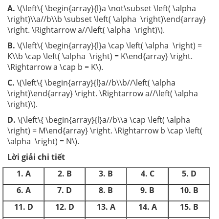
A.
\(\left\{ \begin{array}{l}a \not\subset \left( \alpha
\right)\\a//b\\b \subset \left( \alpha \right)\end{array}
\right. \Rightarrow a//\left( \alpha \right)\).
B.
\(\left\{ \begin{array}{l}a \cap \left( \alpha \right) =
K\\b \cap \left( \alpha \right) = K\end{array} \right.
\Rightarrow a \cap b = K\).
C.
\(\left\{ \begin{array}{l}a//b\\b//\left( \alpha
\right)\end{array} \right. \Rightarrow a//\left( \alpha
\right)\).
D.
\(\left\{ \begin{array}{l}a//b\\a \cap \left( \alpha
\right) = M\end{array} \right. \Rightarrow b \cap \left(
\alpha \right) = N\).
Lời giải chi tiết
1
.
A
2
.
B
3
.
B
4
.
C
5
.
D
6
.
A
7
.
D
8
.
B
9
.
B
10
.
B
11
.
D
12
.
D
13
.
A
14
.
A
15
.
B