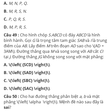
A.
M, N, P, Q.
B.
M, R, S, N.
C.
P, Q, R, S.
D.
M, P, R, S.
Câu 49 :
Cho hình chóp
S.ABCD
có đáy
ABCD
là hình
bình hành. Gọi
G
là trọng tâm tam giác
SAB
và
I
là trung
điểm của
AB
. Lấy điểm
M
trên đoạn
AD
sao cho \(AD =
3AM\). Đường thẳng qua
M
và song song với
AB
cắt
CI
tại
J
. Đường thẳng
JG
không song song với mặt phẳng:
A.
\(\left( {SCD} \right)\)
.
B.
\(\left( {SAD} \right)\)
.
C.
\(\left( {SBC} \right)\)
.
D.
\(\left( {SAC} \right)\)
.
Câu 50 :
Cho hai đường thẳng phân biệt
a, b
và mặt
phẳng \(\left( \alpha \right)\). Mệnh đề nào sau đây là
sai
?