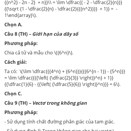
{{n^2} - 2n - 2} + n}}\\ = \lim \dfrac{{ - 2 - \dfrac{2}{n}}}
{{\sqrt {1 - \dfrac{2}{n} - \dfrac{2}{{{n^2}}}} + 1}} = -
1\end{array}\).
Chọn A.
Câu 8 (TH)
– Giới hạn của dãy số
Phương pháp:
Chia cả tử và mẫu cho \({6^n}\).
Cách giải:
Ta có: \(\lim \dfrac{{{4^n} + {6^n}}}{{{6^{n - 1}} - {5^n}}}
= \lim \dfrac{{{{\left( {\dfrac{2}{3}} \right)}^n} + 1}}
{{\dfrac{1}{6} - {{\left( {\dfrac{5}{6}} \right)}^n}}} = 6\).
Chọn C.
Câu 9 (TH)
– Vectơ trong không gian
Phương pháp:
- Sử dụng tính chất đường phân giác của tam giác.