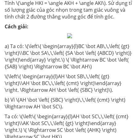
Tính \(\angle HKI = \angle AKH + \angle AKI\). Sử dụng tỉ
số lượng giác của góc nhọn trong tam giác vuông và
tính chất 2 đường thẳng vuông góc để tính góc.
Cách giải:
a) Ta có: \(\left\{ \begin{array}{l}BC \bot AB\,\,\left( {gt}
\right)\\BC \bot SA\,\,\left( {SA \bot \left( {ABCD} \right)}
\right)\end{array} \right.\) \( \Rightarrow BC \bot \left(
{SAB} \right) \Rightarrow BC \bot AH\)
\(\left\{ \begin{array}{l}AH \bot SB\,\,\left( {gt}
\right)\\AH \bot BC\,\,\left( {cmt} \right)\end{array}
\right. \Rightarrow AH \bot \left( {SBC} \right)\).
b) Vì \(AH \bot \left( {SBC} \right)\,\,\left( {cmt} \right)
\Rightarrow AH \bot SC\).
Ta có: \(\left\{ \begin{array}{l}AH \bot SC\,\,\left( {cmt}
\right)\\AK \bot SC\,\,\left( {gt} \right)\end{array}
\right.\) \( \Rightarrow SC \bot \left( {AHK} \right)
\Rightarrow SC \bot HK\).