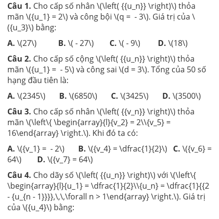
Câu 1
.
Cho cấp số nhân \(\left( {{u_n}} \right)\) thỏa
mãn \({u_1} = 2\) và công bội \(q = - 3\). Giá trị của \
({u_3}\) bằng:
A.
\(27\)
B.
\( - 27\)
C.
\( - 9\)
D.
\(18\)
Câu 2
.
Cho cấp số cộng \(\left( {{u_n}} \right)\) thỏa
mãn \({u_1} = - 5\) và công sai \(d = 3\). Tổng của 50 số
hạng đầu tiên là:
A.
\(2345\)
B.
\(6850\)
C.
\(3425\)
D.
\(3500\)
Câu 3
.
Cho cấp số nhân \(\left( {{v_n}} \right)\) thỏa
mãn \(\left\{ \begin{array}{l}{v_2} = 2\\{v_5} =
16\end{array} \right.\). Khi đó ta có:
A.
\({v_1} = - 2\)
B.
\({v_4} = \dfrac{1}{2}\)
C.
\({v_6} =
64\)
D.
\({v_7} = 64\)
Câu 4
.
Cho dãy số \(\left( {{u_n}} \right)\) với \(\left\{
\begin{array}{l}{u_1} = \dfrac{1}{2}\\{u_n} = \dfrac{1}{{2
- {u_{n - 1}}}},\,\,\forall n > 1\end{array} \right.\). Giá trị
của \({u_4}\) bằng: