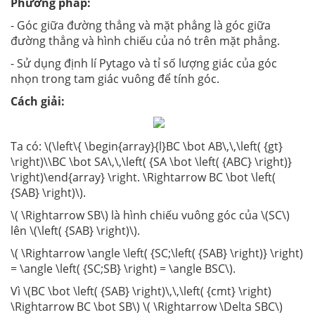
Phương pháp:
- Góc giữa đường thẳng và mặt phẳng là góc giữa
đường thẳng và hình chiếu của nó trên mặt phẳng.
- Sử dụng định lí Pytago và tỉ số lượng giác của góc
nhọn trong tam giác vuông để tính góc.
Cách giải:
Ta có: \(\left\{ \begin{array}{l}BC \bot AB\,\,\left( {gt}
\right)\\BC \bot SA\,\,\left( {SA \bot \left( {ABC} \right)}
\right)\end{array} \right. \Rightarrow BC \bot \left(
{SAB} \right)\).
\( \Rightarrow SB\) là hình chiếu vuông góc của \(SC\)
lên \(\left( {SAB} \right)\).
\( \Rightarrow \angle \left( {SC;\left( {SAB} \right)} \right)
= \angle \left( {SC;SB} \right) = \angle BSC\).
Vì \(BC \bot \left( {SAB} \right)\,\,\left( {cmt} \right)
\Rightarrow BC \bot SB\) \( \Rightarrow \Delta SBC\)