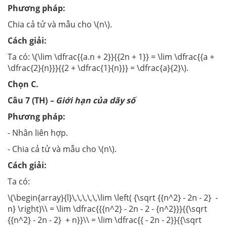
Phương pháp:
Chia cả tử và mẫu cho \(n\).
Cách giải:
Ta có: \(\lim \dfrac{{a.n + 2}}{{2n + 1}} = \lim \dfrac{{a +
\dfrac{2}{n}}}{{2 + \dfrac{1}{n}}} = \dfrac{a}{2}\).
Chọn C.
Câu 7 (TH)
– Giới hạn của dãy số
Phương pháp:
- Nhân liên hợp.
- Chia cả tử và mẫu cho \(n\).
Cách giải:
Ta có:
\(\begin{array}{l}\,\,\,\,\,\lim \left( {\sqrt {{n^2} - 2n - 2} -
n} \right)\\ = \lim \dfrac{{{n^2} - 2n - 2 - {n^2}}}{{\sqrt
{{n^2} - 2n - 2} + n}}\\ = \lim \dfrac{{ - 2n - 2}}{{\sqrt