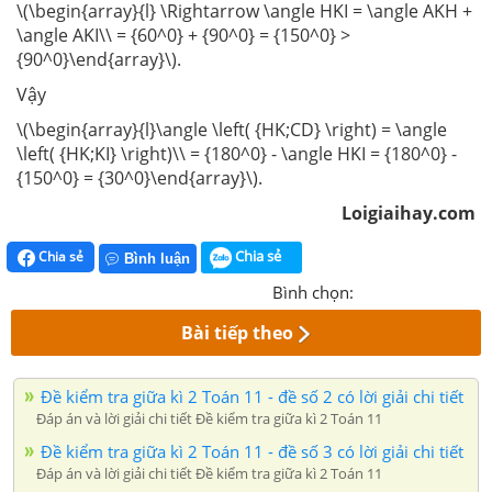
\(\begin{array}{l} \Rightarrow \angle HKI = \angle AKH +
\angle AKI\\ = {60^0} + {90^0} = {150^0} >
{90^0}\end{array}\).
Vậy
\(\begin{array}{l}\angle \left( {HK;CD} \right) = \angle
\left( {HK;KI} \right)\\ = {180^0} - \angle HKI = {180^0} -
{150^0} = {30^0}\end{array}\).
Loigiaihay.com
Chia sẻ
Chia sẻ
Bình luận
Bình chọn:
Bài tiếp theo
Đề kiểm tra giữa kì 2 Toán 11 - đề số 2 có lời giải chi tiết
Đáp án và lời giải chi tiết Đề kiểm tra giữa kì 2 Toán 11
Đề kiểm tra giữa kì 2 Toán 11 - đề số 3 có lời giải chi tiết
Đáp án và lời giải chi tiết Đề kiểm tra giữa kì 2 Toán 11