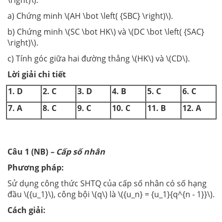
a) Chứng minh \(AH \bot \left( {SBC} \right)\).
b) Chứng minh \(SC \bot HK\) và \(DC \bot \left( {SAC}
\right)\).
c) Tính góc giữa hai đường thẳng \(HK\) và \(CD\).
Lời giải chi tiết
1. D
2. C
3. D
4. B
5. C
6. C
7. A
8. C
9. C
10. C
11. B
12. A
Câu 1 (NB)
– Cấp số nhân
Phương pháp:
Sử dụng công thức SHTQ của cấp số nhân có số hạng
đầu \({u_1}\), công bội \(q\) là \({u_n} = {u_1}{q^{n - 1}}\).
Cách giải: