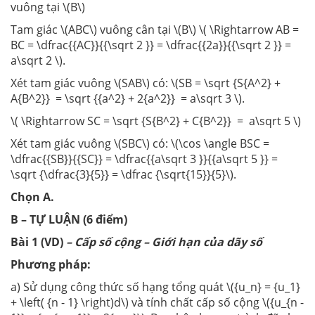
vuông tại \(B\)
Tam giác \(ABC\) vuông cân tại \(B\) \( \Rightarrow AB =
BC = \dfrac{{AC}}{{\sqrt 2 }} = \dfrac{{2a}}{{\sqrt 2 }} =
a\sqrt 2 \).
Xét tam giác vuông \(SAB\) có: \(SB = \sqrt {S{A^2} +
A{B^2}} = \sqrt {{a^2} + 2{a^2}} = a\sqrt 3 \).
\( \Rightarrow SC = \sqrt {S{B^2} + C{B^2}} = a\sqrt 5 \)
Xét tam giác vuông \(SBC\) có: \(\cos \angle BSC =
\dfrac{{SB}}{{SC}} = \dfrac{{a\sqrt 3 }}{{a\sqrt 5 }} =
\sqrt {\dfrac{3}{5}} = \dfrac {\sqrt{15}}{5}\).
Chọn A.
B – TỰ LUẬN (6 điểm)
Bài 1 (VD)
– Cấp số cộng – Giới hạn của dãy số
Phương pháp:
a) Sử dụng công thức số hạng tổng quát \({u_n} = {u_1}
+ \left( {n - 1} \right)d\) và tính chất cấp số cộng \({u_{n -