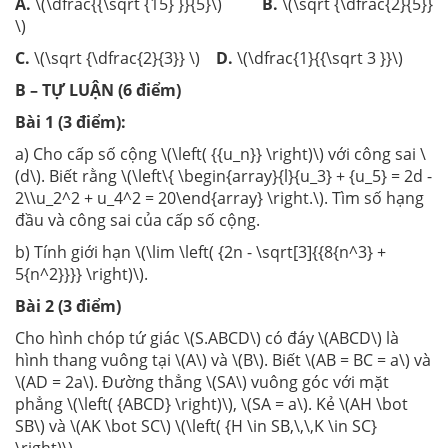
A.
\(\dfrac{{\sqrt {15} }}{5}\)
B.
\(\sqrt {\dfrac{2}{5}}
\)
C.
\(\sqrt {\dfrac{2}{3}} \)
D.
\(\dfrac{1}{{\sqrt 3 }}\)
B – TỰ LUẬN (6 điểm)
Bài 1 (3 điểm):
a) Cho cấp số cộng \(\left( {{u_n}} \right)\) với công sai \
(d\). Biết rằng \(\left\{ \begin{array}{l}{u_3} + {u_5} = 2d -
2\\u_2^2 + u_4^2 = 20\end{array} \right.\). Tìm số hạng
đầu và công sai của cấp số cộng.
b) Tính giới hạn \(\lim \left( {2n - \sqrt[3]{{8{n^3} +
5{n^2}}}} \right)\).
Bài 2 (3 điểm
)
Cho hình chóp tứ giác \(S.ABCD\) có đáy \(ABCD\) là
hình thang vuông tại \(A\) và \(B\). Biết \(AB = BC = a\) và
\(AD = 2a\). Đường thẳng \(SA\) vuông góc với mặt
phẳng \(\left( {ABCD} \right)\), \(SA = a\). Kẻ \(AH \bot
SB\) và \(AK \bot SC\) \(\left( {H \in SB,\,\,K \in SC}
\right)\).