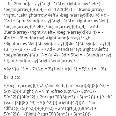
+ 1 = 20\end{array} \right.\\ \Leftrightarrow \left\{
\begin{array}{l}{u_4} = d - 1\\2{d^2} = 18\end{array}
\right. \Leftrightarrow \left\{ \begin{array}{l}{u_4} = d -
1\\d = \pm 3\end{array} \right.\\ \Leftrightarrow \left[
\begin{array}{l}\left\{ \begin{array}{l}{u_4} = 2\\d =
3\end{array} \right.\\\left\{ \begin{array}{l}{u_4} = -
4\\d = - 3\end{array} \right.\end{array} \right.
\Rightarrow \left[ \begin{array}{l}\left\{ \begin{array}{l}
{u_1} = {u_4} - 3d = - 7\\d = 3\end{array} \right.\\\left\{
\begin{array}{l}{u_1} = {u_4} - 3d = 5\\d = - 3\end{array}
\right.\end{array} \right.\end{array}\)
Vậy \({u_1} = - 7;\,\,d = 3\) hoặc \({u_1} = 5;\,\,d = - 3\).
b) Ta có:
\(\begin{array}{l}\,\,\,\,\lim \left( {2n - \sqrt[3]{{8{n^3} +
5{n^2}}}} \right)\\ = \lim \dfrac{{8{n^3} - 8{n^3} -
5{n^2}}}{{4{n^2} + 2n\sqrt[3]{{8{n^3} + 5{n^2}}} + {{\left(
{\sqrt[3]{{8{n^3} + 5{n^2}}}} \right)}^2}}}\\ = \lim
\dfrac{{ - 5{n^2}}}{{4{n^2} + 2n\sqrt[3]{{8{n^3} +
5{n^2}}} + {{\left( {\sqrt[3]{{8{n^3} + 5{n^2}}}}