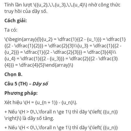
Tính lần lượt \({u_2},\,\,{u_3},\,\,{u_4}\) nhờ công thức
truy hồi của dãy số.
Cách giải:
Ta có:
\(\begin{array}{l}{u_2} = \dfrac{1}{{2 - {u_1}}} = \dfrac{1}
{{2 - \dfrac{1}{2}}} = \dfrac{2}{3}\\{u_3} = \dfrac{1}{{2 -
{u_2}}} = \dfrac{1}{{2 - \dfrac{2}{3}}} = \dfrac{3}{4}\\
{u_4} = \dfrac{1}{{2 - {u_3}}} = \dfrac{2}{{2 - \dfrac{3}
{4}}} = \dfrac{4}{5}\end{array}\)
Chọn B.
Câu 5 (TH)
– Dãy số
Phương pháp:
Xét hiệu \(H = {u_{n + 1}} - {u_n}\).
+ Nếu \(H > 0\,\,\forall n \ge 1\) thì dãy \(\left( {{u_n}}
\right)\) là dãy số tăng.
+ Nếu \(H < 0\,\,\forall n \ge 1\) thì dãy \(\left( {{u_n}}