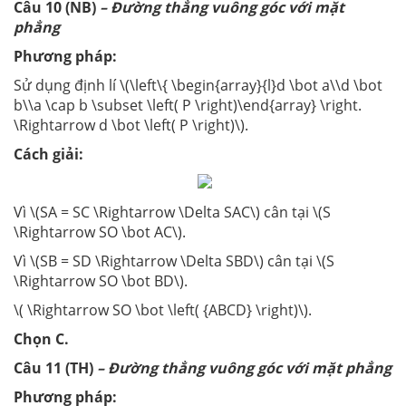
Câu 10 (NB)
– Đường thẳng vuông góc với mặt
phẳng
Phương pháp:
Sử dụng định lí \(\left\{ \begin{array}{l}d \bot a\\d \bot
b\\a \cap b \subset \left( P \right)\end{array} \right.
\Rightarrow d \bot \left( P \right)\).
Cách giải:
Vì \(SA = SC \Rightarrow \Delta SAC\) cân tại \(S
\Rightarrow SO \bot AC\).
Vì \(SB = SD \Rightarrow \Delta SBD\) cân tại \(S
\Rightarrow SO \bot BD\).
\( \Rightarrow SO \bot \left( {ABCD} \right)\).
Chọn C.
Câu 11 (TH)
– Đường thẳng vuông góc với mặt phẳng
Phương pháp: