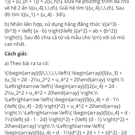
1}} + {u_{n + 1}} = 2{u_n}\). Đưa hệ phương trình đã cho
về hệ 2 ẩn \({u_4},\,\,d\). Giải hệ tìm \({u_4},\,\,d\). Sau
đó tìm \({u_1} = {u_4} - 3d\).
b) Nhân liên hợp, sử dụng hằng đẳng thức \({a^3} -
{b^3} = \left( {a - b} \right)\left( {{a^2} + ab + {b^2}}
\right)\). Sau đó chia cả tử và mẫu cho \(n\) với số mũ
cao nhất.
Cách giải:
a) Theo bài ra ta có:
\(\begin{array}{l}\,\,\,\,\,\left\{ \begin{array}{l}{u_3} +
{u_5} = 2d - 2\\u_2^2 + u_4^2 = 20\end{array} \right.\\
\Leftrightarrow \left\{ \begin{array}{l}2{u_4} = 2d -
2\\u_2^2 + u_4^2 = 20\end{array} \right.\\
\Leftrightarrow \left\{ \begin{array}{l}{u_4} = d - 1\\
{\left( {{u_4} - 2d} \right)^2} + u_4^2 = 20\end{array}
\right.\\ \Leftrightarrow \left\{ \begin{array}{l}{u_4} = d -
1\\{\left( {d - 1 - 2d} \right)^2} + {\left( {d - 1} \right)^2} =
20\end{array} \right.\\ \Leftrightarrow \left\{
\begin{array}{l}{u_4} = d - 1\\{d^2} + 2d + 1 + {d^2} - 2d