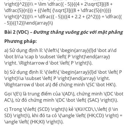
\right)}^2}}}\\ = \lim \dfrac{{ - 5}}{{4 + 2\sqrt[3]{{8 +
\dfrac{5}{n}}} + {{\left( {\sqrt[3]{{8 + \dfrac{5}{n}}}}
\right)}^2}}}\\ = \dfrac{{ - 5}}{{4 + 2.2 + {2^2}}} = \dfrac{{
- 5}}{{12}}\end{array}\)
Bài 2 (VDC)
– Đường thẳng vuông góc với mặt phẳng
Phương pháp:
a) Sử dụng định lí: \(\left\{ \begin{array}{l}d \bot a\\d
\bot b\\a \cap b \subset \left( P \right)\end{array}
\right. \Rightarrow d \bot \left( P \right)\).
b) Sử dụng định lí: \(\left\{ \begin{array}{l}d \bot \left( P
\right)\\a \subset \left( P \right)\end{array} \right.
\Rightarrow d \bot a\) để chứng minh \(SC \bot HK\).
Gọi \(E\) là trung điểm của \(AD\), chứng minh \(DC \bot
AC\), từ đó chứng minh \(DC \bot \left( {SAC} \right)\).
c) Trong \(\left( {SCD} \right)\) kẻ \(KI//CD\,\,\left( {I \in
SD} \right)\), khi đó ta có \(\angle \left( {HK;CD} \right) =
\angle \left( {HK;KI} \right)\).