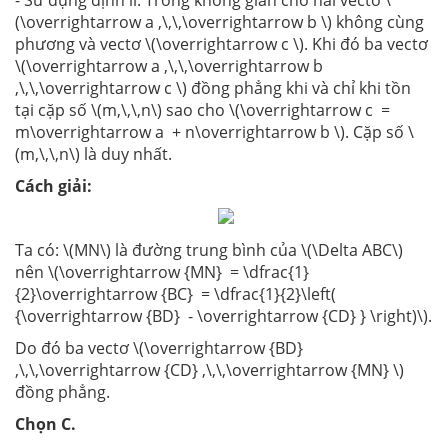
- Sử dụng định lí: Trong không gian cho hai vectơ \
(\overrightarrow a ,\,\,\overrightarrow b \) không cùng
phương và vectơ \(\overrightarrow c \). Khi đó ba vectơ
\(\overrightarrow a ,\,\,\overrightarrow b
,\,\,\overrightarrow c \) đồng phẳng khi và chỉ khi tồn
tại cặp số \(m,\,\,n\) sao cho \(\overrightarrow c =
m\overrightarrow a + n\overrightarrow b \). Cặp số \
(m,\,\,n\) là duy nhất.
Cách giải:
Ta có: \(MN\) là đường trung bình của \(\Delta ABC\)
nên \(\overrightarrow {MN} = \dfrac{1}
{2}\overrightarrow {BC} = \dfrac{1}{2}\left(
{\overrightarrow {BD} - \overrightarrow {CD} } \right)\).
Do đó ba vectơ \(\overrightarrow {BD}
,\,\,\overrightarrow {CD} ,\,\,\overrightarrow {MN} \)
đồng phẳng.
Chọn C.