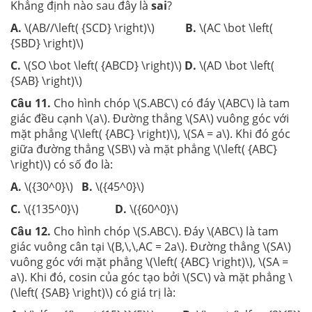
Khẳng định nào sau đây là
sai
?
A.
\(AB//\left( {SCD} \right)\)
B.
\(AC \bot \left(
{SBD} \right)\)
C.
\(SO \bot \left( {ABCD} \right)\)
D.
\(AD \bot \left(
{SAB} \right)\)
Câu 11
.
Cho hình chóp \(S.ABC\) có đáy \(ABC\) là tam
giác đều cạnh \(a\). Đường thẳng \(SA\) vuông góc với
mặt phẳng \(\left( {ABC} \right)\), \(SA = a\). Khi đó góc
giữa đường thẳng \(SB\) và mặt phẳng \(\left( {ABC}
\right)\) có số đo là:
A.
\({30^0}\)
B.
\({45^0}\)
C.
\({135^0}\)
D.
\({60^0}\)
Câu 12
.
Cho hình chóp \(S.ABC\). Đáy \(ABC\) là tam
giác vuông cân tại \(B,\,\,AC = 2a\). Đường thẳng \(SA\)
vuông góc với mặt phẳng \(\left( {ABC} \right)\), \(SA =
a\). Khi đó, cosin của góc tạo bởi \(SC\) và mặt phẳng \
(\left( {SAB} \right)\) có giá trị là: