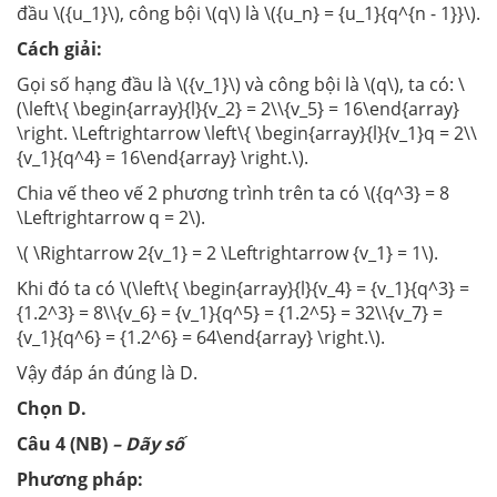
đầu \({u_1}\), công bội \(q\) là \({u_n} = {u_1}{q^{n - 1}}\).
Cách giải:
Gọi số hạng đầu là \({v_1}\) và công bội là \(q\), ta có: \
(\left\{ \begin{array}{l}{v_2} = 2\\{v_5} = 16\end{array}
\right. \Leftrightarrow \left\{ \begin{array}{l}{v_1}q = 2\\
{v_1}{q^4} = 16\end{array} \right.\).
Chia vế theo vế 2 phương trình trên ta có \({q^3} = 8
\Leftrightarrow q = 2\).
\( \Rightarrow 2{v_1} = 2 \Leftrightarrow {v_1} = 1\).
Khi đó ta có \(\left\{ \begin{array}{l}{v_4} = {v_1}{q^3} =
{1.2^3} = 8\\{v_6} = {v_1}{q^5} = {1.2^5} = 32\\{v_7} =
{v_1}{q^6} = {1.2^6} = 64\end{array} \right.\).
Vậy đáp án đúng là D.
Chọn D.
Câu 4 (NB)
– Dãy số
Phương pháp: