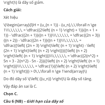
\right)\) là dãy số giảm.
Cách giải:
Xét hiệu
\(\begin{array}{l}H = {u_{n + 1}} - {u_n},\,\,\forall n \ge
1\\\,\,\,\,\,\, = \dfrac{{2\left( {n + 1} \right) + 1}}{{n + 1 +
1}} - \dfrac{{2n + 1}}{{n + 1}}\\\,\,\,\,\,\, = \dfrac{{2n + 3}}
{{n + 2}} - \dfrac{{2n + 1}}{{n + 1}}\\\,\,\,\,\,\, =
\dfrac{{\left( {2n + 3} \right)\left( {n + 1} \right) - \left(
{2n + 1} \right)\left( {n + 2} \right)}}{{\left( {n + 2}
\right)\left( {n + 1} \right)}}\\\,\,\,\,\,\, = \dfrac{{2{n^2} +
5n + 3 - 2{n^2} - 5n - 2}}{{\left( {n + 2} \right)\left( {n + 1}
\right)}}\\\,\,\,\,\,\, = \dfrac{1}{{\left( {n + 2} \right)\left(
{n + 1} \right)}} > 0\,\,\forall n \ge 1\end{array}\)
Do đó dãy số \(\left( {{u_n}} \right)\) là dãy số tăng.
Vậy đáp án sai là C.
Chọn C.
Câu 6 (NB)
– Giới hạn của dãy số