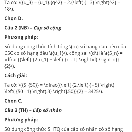
Ta có: \({u_3} = {u_1}.{q^2} = 2.{\left( { - 3} \right)^2} =
18\).
Chọn D.
Câu 2 (NB)
– Cấp số cộng
Phương pháp:
Sử dụng công thức tính tổng \(n\) số hạng đầu tiên của
CSC có số hạng đầu \({u_1}\), công sai \(d\) là \({S_n} =
\dfrac{{\left[ {2{u_1} + \left( {n - 1} \right)d} \right]n}}
{2}\).
Cách giải:
Ta có: \({S_{50}} = \dfrac{{\left[ {2.\left( { - 5} \right) +
\left( {50 - 1} \right).3} \right].50}}{2} = 3425\).
Chọn C.
Câu 3 (TH)
– Cấp số nhân
Phương pháp:
Sử dụng công thức SHTQ của cấp số nhân có số hạng