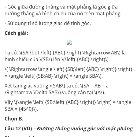
- Góc giữa đường thẳng và mặt phẳng là góc giữa
đường thẳng và hình chiếu của nó trên mặt phẳng.
- Sử dụng tỉ số lượng giác để tính góc.
Cách giải:
Ta có: \(SA \bot \left( {ABC} \right) \Rightarrow AB\) là
hình chiếu của \(SB\) lên \(\left( {ABC} \right)\).
\( \Rightarrow \angle \left( {SB;\left( {ABC} \right)} \right)
= \angle \left( {SB;AB} \right) = \angle SBA\).
Xét tam giác vuông \(SAB\) ta có: \(SA = AB = a
\Rightarrow \Delta SAB\) vuông cân tại \(A\).
Vậy \(\angle \left( {SB;\left( {ABC} \right)} \right) = \angle
SBA = {45^0}\).
Chọn B.
Câu 12 (VD)
– Đường thẳng vuông góc với mặt phẳng