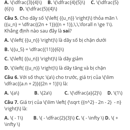
A.
\(\dfrac{3}{4}\)
B.
\(\dfrac{4}{5}\)
C.
\(\dfrac{5}
{6}\)
D.
\(\dfrac{5}{4}\)
Câu
5.
Cho dãy số \(\left( {{u_n}} \right)\) thỏa mãn \
({u_n} = \dfrac{{2n + 1}}{{n + 1}},\,\,\forall n \ge 1\).
Khẳng định nào sau đây là
sai
?
A.
\(\left( {{u_n}} \right)\)
là dãy số bị chặn dưới
B.
\({u_5} = \dfrac{{11}}{6}\)
C.
\(\left( {{u_n}} \right)\)
là dãy giảm
D.
\(\left( {{u_n}} \right)\)
là dãy tăng và bị chặn
Câu 6
.
Với số thực \(a\) cho trước, giá trị của \(\lim
\dfrac{{a.n + 2}}{{2n + 1}}\) là:
A.
\(a\)
B.
\(2a\)
C.
\(\dfrac{a}{2}\)
D.
\(1\)
Câu 7
.
Giá trị của \(\lim \left( {\sqrt {{n^2} - 2n - 2} - n}
\right)\) là:
A.
\( - 1\)
B.
\( - \dfrac{2}{3}\)
C.
\( - \infty \)
D.
\( +
\infty \)