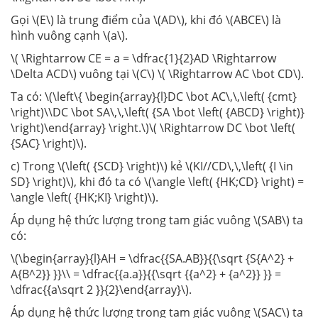
Gọi \(E\) là trung điểm của \(AD\), khi đó \(ABCE\) là
hình vuông cạnh \(a\).
\( \Rightarrow CE = a = \dfrac{1}{2}AD \Rightarrow
\Delta ACD\) vuông tại \(C\) \( \Rightarrow AC \bot CD\).
Ta có: \(\left\{ \begin{array}{l}DC \bot AC\,\,\left( {cmt}
\right)\\DC \bot SA\,\,\left( {SA \bot \left( {ABCD} \right)}
\right)\end{array} \right.\)\( \Rightarrow DC \bot \left(
{SAC} \right)\).
c) Trong \(\left( {SCD} \right)\) kẻ \(KI//CD\,\,\left( {I \in
SD} \right)\), khi đó ta có \(\angle \left( {HK;CD} \right) =
\angle \left( {HK;KI} \right)\).
Áp dụng hệ thức lượng trong tam giác vuông \(SAB\) ta
có:
\(\begin{array}{l}AH = \dfrac{{SA.AB}}{{\sqrt {S{A^2} +
A{B^2}} }}\\ = \dfrac{{a.a}}{{\sqrt {{a^2} + {a^2}} }} =
\dfrac{{a\sqrt 2 }}{2}\end{array}\).
Áp dụng hệ thức lượng trong tam giác vuông \(SAC\) ta