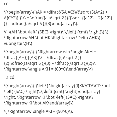
có:
\(\begin{array}{l}AK = \dfrac{{SA.AC}}{{\sqrt {S{A^2} +
A{C^2}} }}\\ = \dfrac{{a.a\sqrt 2 }}{{\sqrt {{a^2} + 2{a^2}}
}} = \dfrac{{a\sqrt 6 }}{3}\end{array}\).
Vì \(AH \bot \left( {SBC} \right)\,\,\left( {cmt} \right)\) \(
\Rightarrow AH \bot HK \Rightarrow \Delta AHK\)
vuông tại \(H\)
\(\begin{array}{l} \Rightarrow \sin \angle AKH =
\dfrac{{AH}}{{AK}}\\ = \dfrac{{a\sqrt 2 }}
{2}:\dfrac{{a\sqrt 6 }}{3} = \dfrac{{\sqrt 3 }}{2}\\
\Rightarrow \angle AKH = {60^0}\end{array}\)
Ta có:
\(\begin{array}{l}\left\{ \begin{array}{l}KI//CD\\CD \bot
\left( {SAC} \right)\,\,\left( {cmt} \right)\end{array}
\right. \Rightarrow KI \bot \left( {SAC} \right)\\
\Rightarrow KI \bot AK\end{array}\)
\( \Rightarrow \angle AKI = {90^0}\).