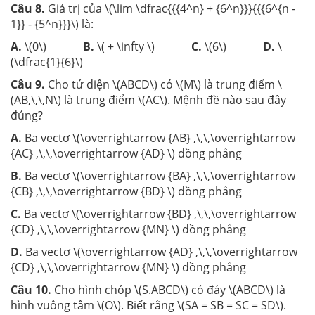
Câu 8
.
Giá trị của \(\lim \dfrac{{{4^n} + {6^n}}}{{{6^{n -
1}} - {5^n}}}\) là:
A.
\(0\)
B.
\( + \infty \)
C.
\(6\)
D.
\
(\dfrac{1}{6}\)
Câu 9
.
Cho tứ diện \(ABCD\) có \(M\) là trung điểm \
(AB,\,\,N\) là trung điểm \(AC\). Mệnh đề nào sau đây
đúng?
A.
Ba vectơ \(\overrightarrow {AB} ,\,\,\overrightarrow
{AC} ,\,\,\overrightarrow {AD} \) đồng phẳng
B.
Ba vectơ \(\overrightarrow {BA} ,\,\,\overrightarrow
{CB} ,\,\,\overrightarrow {BD} \) đồng phẳng
C.
Ba vectơ \(\overrightarrow {BD} ,\,\,\overrightarrow
{CD} ,\,\,\overrightarrow {MN} \) đồng phẳng
D.
Ba vectơ \(\overrightarrow {AD} ,\,\,\overrightarrow
{CD} ,\,\,\overrightarrow {MN} \) đồng phẳng
Câu 10.
Cho hình chóp \(S.ABCD\) có đáy \(ABCD\) là
hình vuông tâm \(O\). Biết rằng \(SA = SB = SC = SD\).