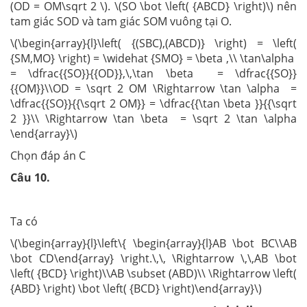
(OD = OM\sqrt 2 \). \(SO \bot \left( {ABCD} \right)\) nên
tam giác SOD và tam giác SOM vuông tại O.
\(\begin{array}{l}\left( {(SBC),(ABCD)} \right) = \left(
{SM,MO} \right) = \widehat {SMO} = \beta ,\\ \tan\alpha
= \dfrac{{SO}}{{OD}},\,\tan \beta = \dfrac{{SO}}
{{OM}}\\OD = \sqrt 2 OM \Rightarrow \tan \alpha =
\dfrac{{SO}}{{\sqrt 2 OM}} = \dfrac{{\tan \beta }}{{\sqrt
2 }}\\ \Rightarrow \tan \beta = \sqrt 2 \tan \alpha
\end{array}\)
Chọn đáp án C
Câu 10.
Ta có
\(\begin{array}{l}\left\{ \begin{array}{l}AB \bot BC\\AB
\bot CD\end{array} \right.\,\, \Rightarrow \,\,AB \bot
\left( {BCD} \right)\\AB \subset (ABD)\\ \Rightarrow \left(
{ABD} \right) \bot \left( {BCD} \right)\end{array}\)