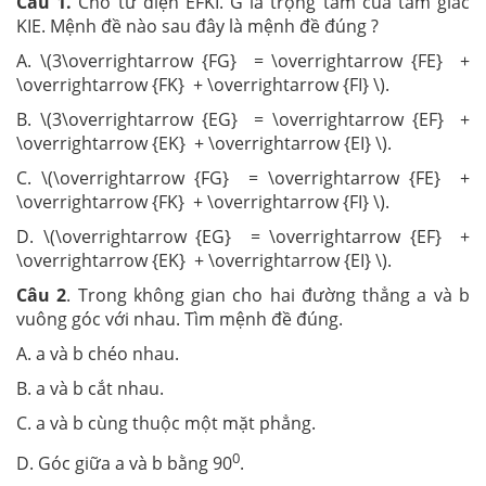
Câu 1.
Cho tứ diện EFKI. G là trọng tâm của tam giác
KIE. Mệnh đề nào sau đây là mệnh đề đúng ?
A. \(3\overrightarrow {FG} = \overrightarrow {FE} +
\overrightarrow {FK} + \overrightarrow {FI} \).
B. \(3\overrightarrow {EG} = \overrightarrow {EF} +
\overrightarrow {EK} + \overrightarrow {EI} \).
C. \(\overrightarrow {FG} = \overrightarrow {FE} +
\overrightarrow {FK} + \overrightarrow {FI} \).
D. \(\overrightarrow {EG} = \overrightarrow {EF} +
\overrightarrow {EK} + \overrightarrow {EI} \).
Câu 2
. Trong không gian cho hai đường thẳng a và b
vuông góc với nhau. Tìm mệnh đề đúng.
A. a và b chéo nhau.
B. a và b cắt nhau.
C. a và b cùng thuộc một mặt phẳng.
0
D. Góc giữa a và b bằng 90
.