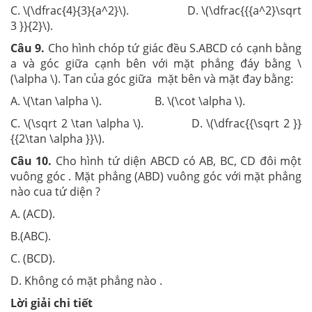
C. \(\dfrac{4}{3}{a^2}\). D. \(\dfrac{{{a^2}\sqrt
3 }}{2}\).
Câu 9.
Cho hình chóp tứ giác đều S.ABCD có cạnh bằng
a và góc giữa cạnh bên với mặt phẳng đáy bằng \
(\alpha \). Tan của góc giữa mặt bên và mặt đay bằng:
A. \(\tan \alpha \). B. \(\cot \alpha \).
C. \(\sqrt 2 \tan \alpha \). D. \(\dfrac{{\sqrt 2 }}
{{2\tan \alpha }}\).
Câu 10.
Cho hình tứ diện ABCD có AB, BC, CD đôi một
vuông góc . Mặt phẳng (ABD) vuông góc với mặt phẳng
nào cua tứ diện ?
A. (ACD).
B.(ABC).
C. (BCD).
D. Không có mặt phẳng nào .
Lời giải chi tiết