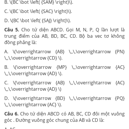
B. \(BC \bot \left( {SAM} \right)\).
C. \(BC \bot \left( {SAC} \right)\).
D. \(BC \bot \left( {SAJ} \right)\).
Câu 5.
Cho tứ diện ABCD. Gọi M, N, P, Q lần lượt là
trung điểm của AB, BD, BC, CD. Bộ ba vec tơ không
đồng phẳng là:
A. \(\overrightarrow {AB} \,,\,\overrightarrow {PN}
\,,\,\overrightarrow {CD} \).
B. \(\overrightarrow {MP} \,,\overrightarrow {AC}
\,,\,\overrightarrow {AD} \).
C. \(\overrightarrow {AB} \,,\,\overrightarrow {AC}
\,,\,\overrightarrow {AD} \)
D. \(\overrightarrow {BD} \,,\,\overrightarrow {PQ}
\,,\,\overrightarrow {AC} \).
Câu 6.
Cho tứ diện ABCD có AB, BC, CD đôi một vuông
góc . Đường vuông góc chung của AB và CD là: