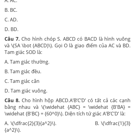
A. AC.
B. BC.
C. AD.
D. BD.
Câu 7.
Cho hình chóp S. ABCD có BACD là hình vuông
và \(SA \bot (ABCD)\). Gọi O là giao điểm của AC và BD.
Tam giác SOD là:
A. Tam giác thường.
B. Tam giác đều.
C. Tam giác cân
D. Tam giác vuông.
Câu 8.
Cho hình hộp ABCD.A’B’C’D’ có tất cả các cạnh
bằng nhau và \(\widehat {ABC} = \widehat {B'BA} =
\widehat {B'BC} = {60^0}\). Diện tích tứ giác A’B’C’D’ là:
A. \(\dfrac{2}{3}{a^2}\). B. \(\dfrac{1}{3}
{a^2}\).