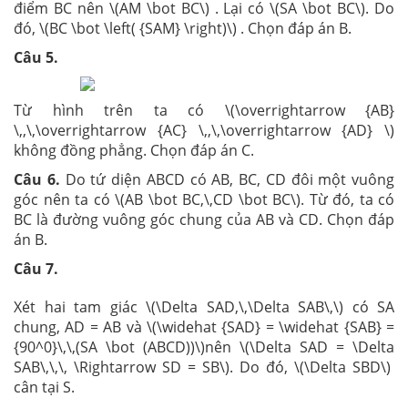
điểm BC nên \(AM \bot BC\) . Lại có \(SA \bot BC\). Do
đó, \(BC \bot \left( {SAM} \right)\) . Chọn đáp án B.
Câu 5.
Từ hình trên ta có \(\overrightarrow {AB}
\,,\,\overrightarrow {AC} \,,\,\overrightarrow {AD} \)
không đồng phẳng. Chọn đáp án C.
Câu 6.
Do tứ diện ABCD có AB, BC, CD đôi một vuông
góc nên ta có \(AB \bot BC,\,CD \bot BC\). Từ đó, ta có
BC là đường vuông góc chung của AB và CD. Chọn đáp
án B.
Câu 7.
Xét hai tam giác \(\Delta SAD,\,\Delta SAB\,\) có SA
chung, AD = AB và \(\widehat {SAD} = \widehat {SAB} =
{90^0}\,\,(SA \bot (ABCD))\)nên \(\Delta SAD = \Delta
SAB\,\,\, \Rightarrow SD = SB\). Do đó, \(\Delta SBD\)
cân tại S.