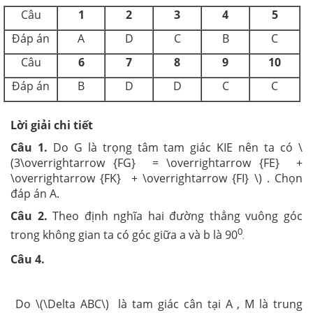
Câu
1
2
3
4
5
Đáp án
A
D
C
B
C
Câu
6
7
8
9
10
Đáp án
B
D
D
C
C
Lời giải chi tiết
Câu 1.
Do G là trọng tâm tam giác KIE nên ta có \
(3\overrightarrow {FG} = \overrightarrow {FE} +
\overrightarrow {FK} + \overrightarrow {FI} \) . Chọn
đáp án A.
Câu 2.
Theo định nghĩa hai đường thẳng vuông góc
0
trong không gian ta có góc giữa a và b là
90
.
Câu 4.
Do \(\Delta ABC\) là tam giác cân tại A , M là trung