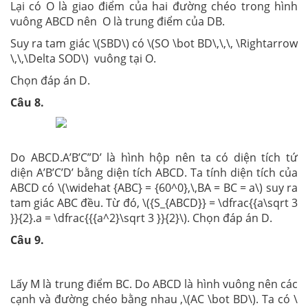
Lại có O là giao điểm của hai đường chéo trong hình
vuông ABCD nên O là trung điểm của DB.
Suy ra tam giác \(SBD\) có \(SO \bot BD\,\,\, \Rightarrow
\,\,\Delta SOD\) vuông tại O.
Chọn đáp án D.
Câu 8.
Do ABCD.A’B’C”D’ là hình hộp nên ta có diện tích tứ
diện A’B’C’D’ bằng diện tích ABCD. Ta tính diện tích của
ABCD có \(\widehat {ABC} = {60^0},\,BA = BC = a\) suy ra
tam giác ABC đều. Từ đó, \({S_{ABCD}} = \dfrac{{a\sqrt 3
}}{2}.a = \dfrac{{{a^2}\sqrt 3 }}{2}\). Chọn đáp án D.
Câu 9.
Lấy M là trung điểm BC. Do ABCD là hình vuông nên các
cạnh và đường chéo bằng nhau ,\(AC \bot BD\). Ta có \