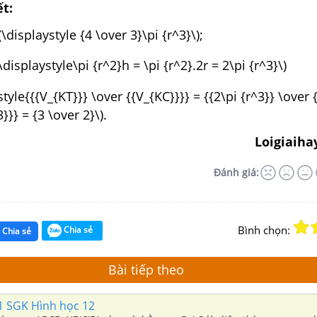
ết:
(\displaystyle {4 \over 3}\pi {r^3}\);
(\displaystyle\pi {r^2}h = \pi {r^2}.2r = 2\pi {r^3}\)
style{{{V_{KT}}} \over {{V_{KC}}}} = {{2\pi {r^3}} \over 
}}} = {3 \over 2}\).
Loigiaiha
Đánh giá:
Bình chọn:
Chia sẻ
Chia sẻ
Bài tiếp theo
51 SGK Hình học 12