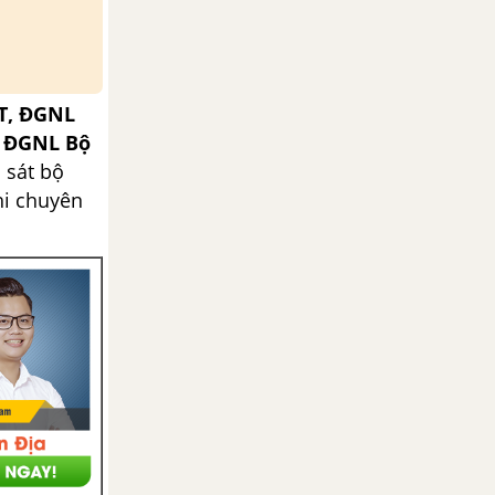
T, ĐGNL
, ĐGNL Bộ
 sát bộ
hi chuyên