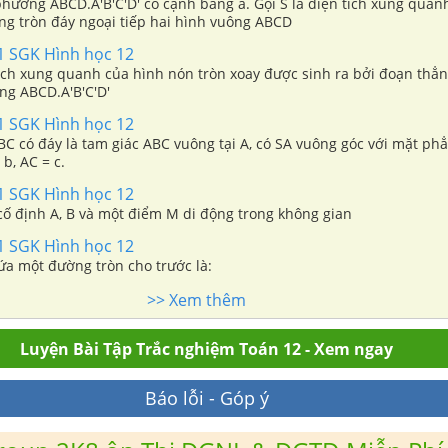
phương ABCD.A'B'C'D' có cạnh bằng a. Gọi S là diện tích xung quan
ờng tròn đáy ngoại tiếp hai hình vuông ABCD
51 SGK Hình học 12
tích xung quanh của hình nón tròn xoay được sinh ra bởi đoạn thẳn
ng ABCD.A'B'C'D'
51 SGK Hình học 12
C có đáy là tam giác ABC vuông tại A, có SA vuông góc với mặt phẳ
 b, AC = c.
51 SGK Hình học 12
cố định A, B và một điểm M di động trong không gian
51 SGK Hình học 12
ứa một đường tròn cho trước là:
>> Xem thêm
Luyện Bài Tập Trắc nghiệm Toán 12 - Xem ngay
Báo lỗi - Góp ý