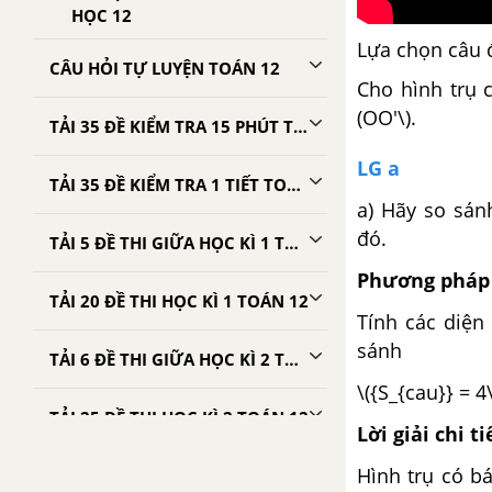
HỌC 12
Lựa chọn câu 
CÂU HỎI TỰ LUYỆN TOÁN 12
Cho hình trụ c
(OO'\).
TẢI 35 ĐỀ KIỂM TRA 15 PHÚT TOÁN 12
LG a
TẢI 35 ĐỀ KIỂM TRA 1 TIẾT TOÁN 12
a) Hãy so sán
đó.
TẢI 5 ĐỀ THI GIỮA HỌC KÌ 1 TOÁN 12
Phương pháp 
TẢI 20 ĐỀ THI HỌC KÌ 1 TOÁN 12
Tính các diện
sánh
TẢI 6 ĐỀ THI GIỮA HỌC KÌ 2 TOÁN 12
\({S_{cau}} = 4\
TẢI 25 ĐỀ THI HỌC KÌ 2 TOÁN 12
Lời giải chi ti
Hình trụ có bá
TẢI 90 ĐỀ THI THỬ TỐT NGHIỆP THPT