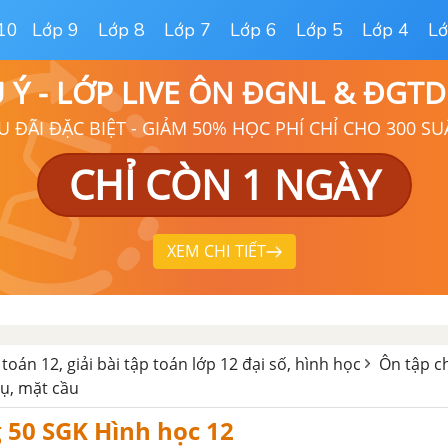
10
Lớp 9
Lớp 8
Lớp 7
Lớp 6
Lớp 5
Lớp 4
Lớ
Ú Ý - LỚP LIVE ÔN ĐGNL & ĐGT
U ĐÃI ĐẶC BIỆT - GIẢM 50% HỌC PHÍ CHỈ CHO 300 SU
CHỈ CÒN 1 NGÀY
XEM CHI TIẾT
 toán 12, giải bài tập toán lớp 12 đại số, hình học
Ôn tập c
ụ, mặt cầu
g 50 SGK Hình học 12