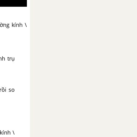
ường kính \
nh trụ
rồi so
kính \