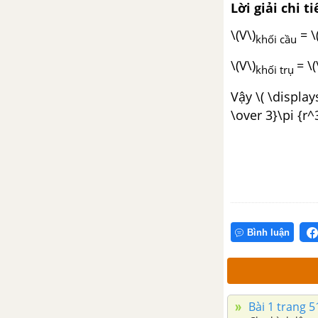
Lời giải chi ti
\(V\)
= \
khối cầu
\(V\)
= \
khối trụ
Vậy \( \display
\over 3}\pi {r^3
Bình luận
Bài 1 trang 