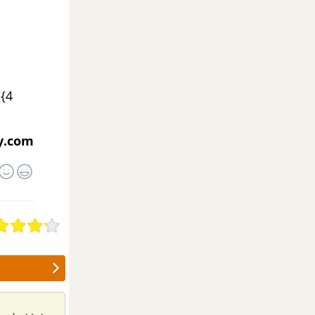
{{4
y.com