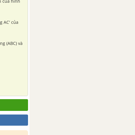
h của hình
g AC' của
ng (ABC) và