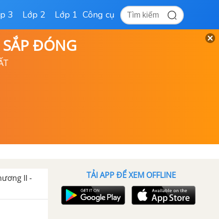
p 3
Lớp 2
Lớp 1
Công cụ
D SẮP ĐÓNG
ẤT
TẢI APP ĐỂ XEM OFFLINE
hương II -