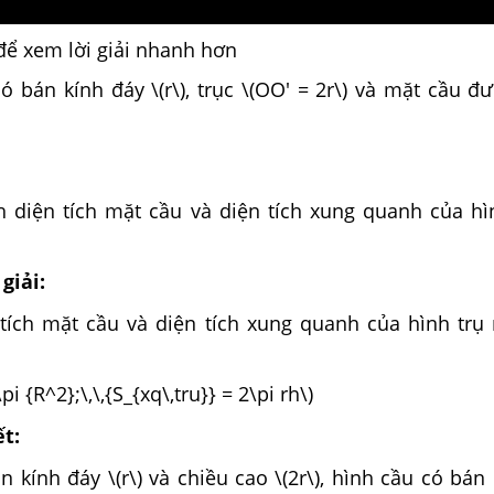
để xem lời giải nhanh hơn
ó bán kính đáy \(r\), trục \(OO' = 2r\) và mặt cầu đ
h diện tích mặt cầu và diện tích xung quanh của hì
giải:
 tích mặt cầu và diện tích xung quanh của hình trụ 
pi {R^2};\,\,{S_{xq\,tru}} = 2\pi rh\)
ết:
n kính đáy \(r\) và chiều cao \(2r\), hình cầu có bán 