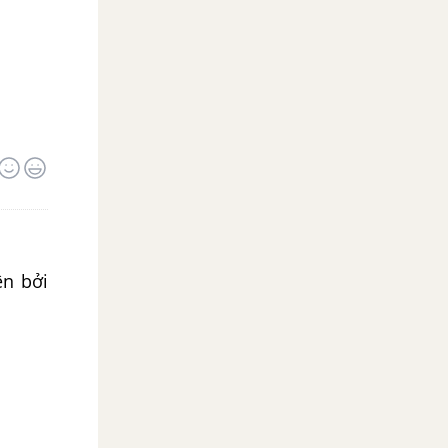
r^2}\)
ên bởi