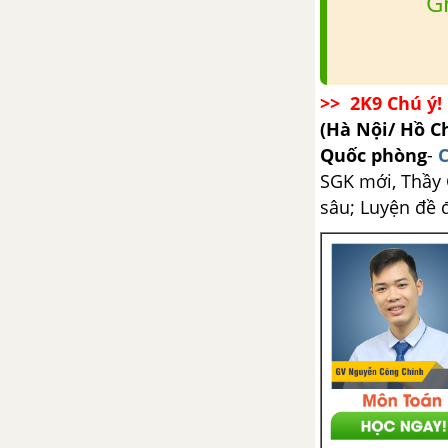
G
>> 2K9 Chú ý! 
(Hà Nội/ Hồ C
Quốc phòng
-
C
SGK mới, Thầy C
sâu; Luyện đề 