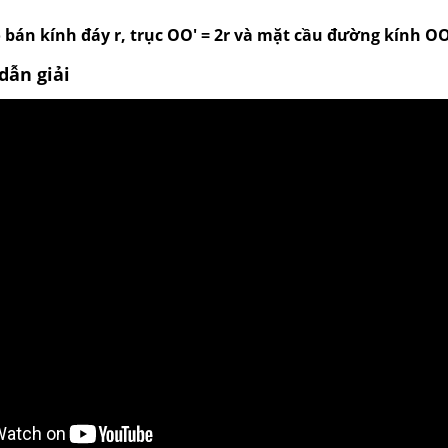
 bán kính đáy r, trục OO' = 2r và mặt cầu đường kính OO
dẫn giải