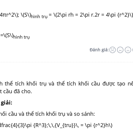
4πr^2\); \(S\)
= \(2\pi rh = 2\pi r.2r = 4\pi {
hình trụ
=\(S\)
u
hình trụ
Đánh giá:
h thể tích khối trụ và thể tích khối cầu được tạo n
t cầu đã cho.
giải:
hối cầu và thể tích khối trụ và so sánh:
frac{4}{3}\pi {R^3};\,\,{V_{tru}}\, = \pi {r^2}h\)