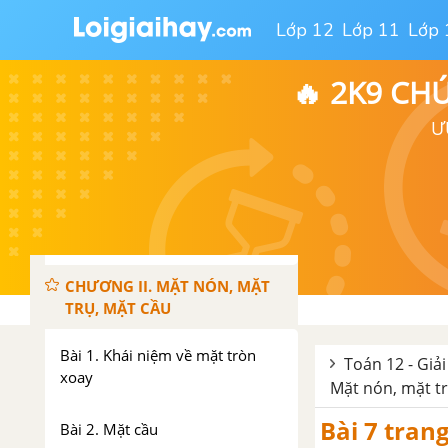
Lớp 12
Lớp 11
Lớp 
Bài 1. Khái niệm về khối đa diện
🔥 2K9 CH
Bài 2. Khối đa diện lồi và khối
đa diện đều
Ư
Bài 3. Khái niệm về thể tích của
khối đa diện
Ôn tập chương I - Khối đa diện
CHƯƠNG II. MẶT NÓN, MẶT
TRỤ, MẶT CẦU
Bài 1. Khái niệm về mặt tròn
Toán 12 - Giải
xoay
Mặt nón, mặt tr
Bài 7 tran
Bài 2. Mặt cầu