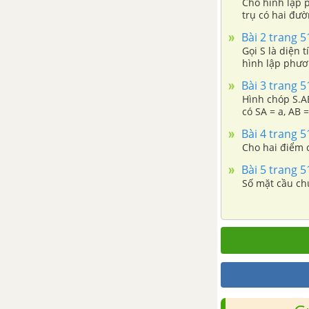
Cho hình lập 
trụ có hai đư
Bài 2 trang 
Gọi S là diện 
hình lập phươ
Bài 3 trang 
Hình chóp S.AB
có SA = a, AB =
Bài 4 trang 
Cho hai điểm 
Bài 5 trang 
Số mặt cầu ch