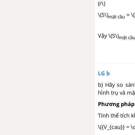
(r\)
\(S\)
= \(
mặt cầu
Vậy \(S\)
mặt cầ
LG b
b) Hãy so sán
hình trụ và mặ
Phương pháp 
Tính thể tích k
\({V_{cau}} = \d