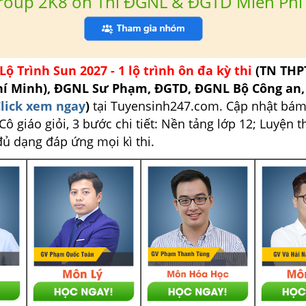
roup 2K8 ôn Thi ĐGNL & ĐGTD Miễn Phí
Lộ Trình Sun 2027 - 1 lộ trình ôn đa kỳ thi
(TN THP
hí Minh), ĐGNL Sư Phạm, ĐGTD, ĐGNL Bộ Công an
lick xem ngay
)
tại Tuyensinh247.com.
Cập nhật bám
ô giáo giỏi, 3 bước chi tiết: Nền tảng lớp 12; Luyện t
đủ dạng đáp ứng mọi kì thi.