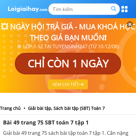
💥 NGÀY HỘI TRẢ GIÁ - MUA KHOÁ HỌC
THEO GIÁ BẠN MUỐN❗
🎯 LỚP 1-12 TẠI TUYENSINH247 (TỪ 10-12/08)
CHỈ CÒN 1 NGÀY
XEM CHI TIẾT
Trang chủ
Giải bài tập, Sách bài tập (SBT) Toán 7
Bài 49 trang 75 SBT toán 7 tập 1
Giải bài 49 trang 75 sách bài tập toán 7 tập 1. Cân nặng