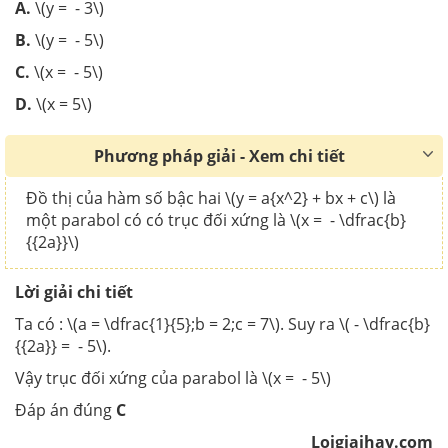
A.
\(y = - 3\)
B.
\(y = - 5\)
C.
\(x = - 5\)
D.
\(x = 5\)
Phương pháp giải - Xem chi tiết
Đồ thị của hàm số bậc hai \(y = a{x^2} + bx + c\) là
một parabol có có trục đối xứng là \(x = - \dfrac{b}
{{2a}}\)
Lời giải chi tiết
Ta có : \(a = \dfrac{1}{5};b = 2;c = 7\). Suy ra \( - \dfrac{b}
{{2a}} = - 5\).
Vậy trục đối xứng của parabol là \(x = - 5\)
Đáp án đúng
C
Loigiaihay.com