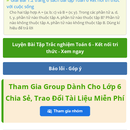
Giải Bài 1.2 trang 6 sách bài tập Toán 6 Kết nối tri thức
với cuộc sống
Cho hai tập hợp A = {a; b; c} và B = {x; y}. Trong các phần tử a, d,
t, y, phần tử nào thuộc tập A, phần tử nào thuộc tập B? Phần tử
nào không thuộc tập A, phần tử nào không thuộc tập B. Dùng kí
hiệu để trả lời
Luyện Bài Tập Trắc nghiệm Toán 6 - Kết nối tri
thức - Xem ngay
Báo lỗi - Góp ý
Tham Gia Group Dành Cho Lớp 6
Chia Sẻ, Trao Đổi Tài Liệu Miễn Phí