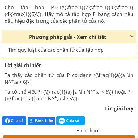
Cho tập hợp P={1;\(\frac{1}{2};\frac{1}{3};\frac{1}
{4};\frac{1}{5}\)}. Hãy mô tả tập hợp P bằng cách nêu
dấu hiệu đặc trưng của các phần tử của nó.
Phương pháp giải - Xem chi tiết
Tìm quy luật của các phần tử của tập hợp
Lời giải chi tiết
Ta thấy các phần tử của P có dạng \(\frac{1}{a}(a \in
N^*,a < 6)\)
Ta có thể viết P={\(\frac{1}{a}|a \in N^*,a < 6\)} hoặc P=
{\(\frac{1}{a}|a \in N^*,a \le 5\)}
Lời giải hay
Chia sẻ
Chia sẻ
Bình luận
Bình chọn: