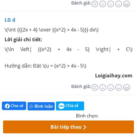
Đánh giá:
LG d
\(\int {{{2x + 4} \over {{x^2} + 4x - 5}}} dx\)
Lời giải chi tiết:
\(\ln \left| {{x^2} + 4x - 5} \right| + C\)
Hướng dẫn: Đặt \(u = {x^2} + 4x - 5\)
Loigiaihay.com
Đánh giá:
Chia sẻ
Chia sẻ
Bình luận
Bình chọn:
Bài tiếp theo