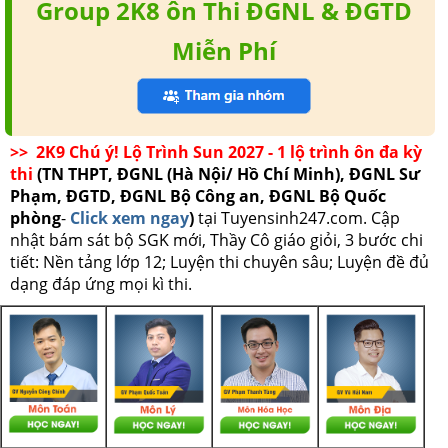
Group 2K8 ôn Thi ĐGNL & ĐGTD
Miễn Phí
>> 2K9 Chú ý! Lộ Trình Sun 2027 - 1 lộ trình ôn đa kỳ
thi
(TN THPT, ĐGNL (Hà Nội/ Hồ Chí Minh), ĐGNL Sư
Phạm, ĐGTD, ĐGNL Bộ Công an, ĐGNL Bộ Quốc
phòng
-
Click xem ngay
)
tại Tuyensinh247.com.
Cập
nhật bám sát bộ SGK mới, Thầy Cô giáo giỏi, 3 bước chi
tiết: Nền tảng lớp 12; Luyện thi chuyên sâu; Luyện đề đủ
dạng đáp ứng mọi kì thi.