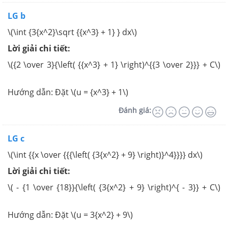
LG b
\(\int {3{x^2}\sqrt {{x^3} + 1} } dx\)
Lời giải chi tiết:
\({2 \over 3}{\left( {{x^3} + 1} \right)^{{3 \over 2}}} + C\)
Hướng dẫn: Đặt \(u = {x^3} + 1\)
Đánh giá:
LG c
\(\int {{x \over {{{\left( {3{x^2} + 9} \right)}^4}}}} dx\)
Lời giải chi tiết:
\( - {1 \over {18}}{\left( {3{x^2} + 9} \right)^{ - 3}} + C\)
Hướng dẫn: Đặt \(u = 3{x^2} + 9\)