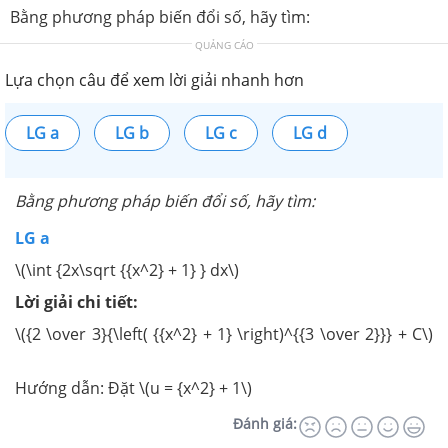
Bằng phương pháp biến đổi số, hãy tìm:
QUẢNG CÁO
Lựa chọn câu để xem lời giải nhanh hơn
LG a
LG b
LG c
LG d
Bằng phương pháp biến đổi số, hãy tìm:
LG a
\(\int {2x\sqrt {{x^2} + 1} } dx\)
Lời giải chi tiết:
\({2 \over 3}{\left( {{x^2} + 1} \right)^{{3 \over 2}}} + C\)
Hướng dẫn: Đặt \(u = {x^2} + 1\)
Đánh giá: