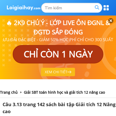
🔥 2K9 CHÚ Ý - LỚP LIVE ÔN ĐGNL &
ĐGTD SẮP ĐÓNG
ƯU ĐÃI ĐẶC BIỆT - GIẢM 50% HỌC PHÍ CHỈ CHO 300 SUẤT
CHỈ CÒN 1 NGÀY
XEM CHI TIẾT
Trang chủ
Giải SBT toán hình học và giải tích 12 nâng cao
Câu 3.13 trang 142 sách bài tập Giải tích 12 Nâng
cao