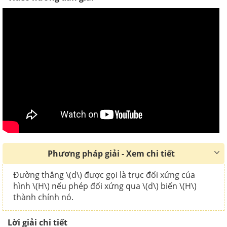
Phương pháp giải - Xem chi tiết
Đường thẳng \(d\) được gọi là trục đối xứng của
hình \(H\) nếu phép đối xứng qua \(d\) biến \(H\)
thành chính nó.
Lời giải chi tiết