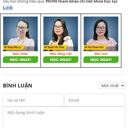
nếu học không hiệu quả.
PH/HS
tham khảo chi tiết khoá học tại:
Link
BÌNH LUẬN