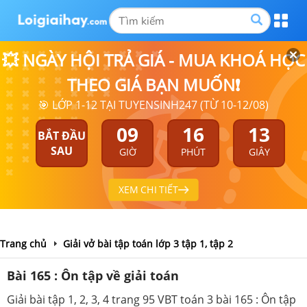
💥 NGÀY HỘI TRẢ GIÁ - MUA KHOÁ HỌC
THEO GIÁ BẠN MUỐN❗
🎯 LỚP 1-12 TẠI TUYENSINH247 (TỪ 10-12/08)
09
16
13
BẮT ĐẦU
SAU
GIỜ
PHÚT
GIÂY
XEM CHI TIẾT
Trang chủ
Giải vở bài tập toán lớp 3 tập 1, tập 2
Bài 165 : Ôn tập về giải toán
Giải bài tập 1, 2, 3, 4 trang 95 VBT toán 3 bài 165 : Ôn tập