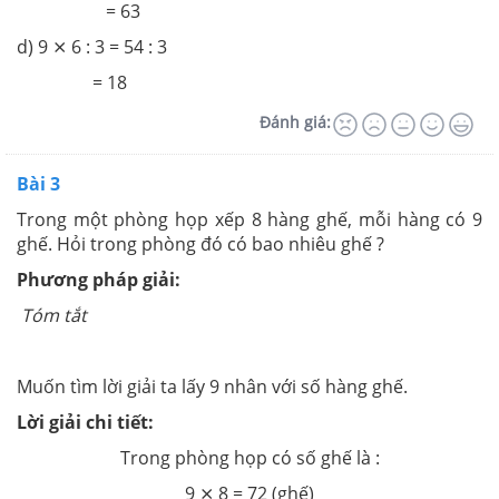
= 63
d) 9 ⨯ 6 : 3 = 54 : 3
= 18
Đánh giá:
Bài 3
Trong một phòng họp xếp 8 hàng ghế, mỗi hàng có 9
ghế. Hỏi trong phòng đó có bao nhiêu ghế ?
Phương pháp giải:
Tóm tắt
Muốn tìm lời giải ta lấy 9 nhân với số hàng ghế.
Lời giải chi tiết:
Trong phòng họp có số ghế là :
9 ⨯ 8 = 72 (ghế)