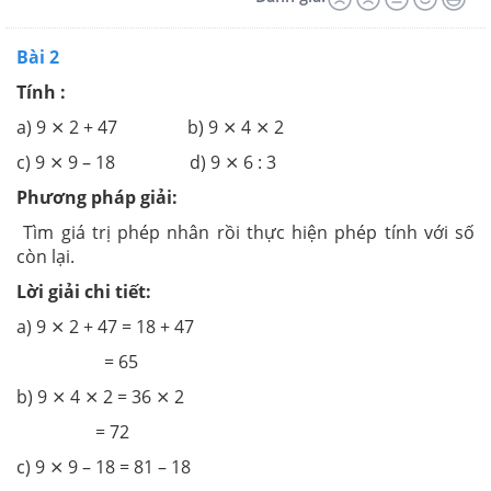
Bài 2
Tính :
a) 9 ⨯ 2 + 47 b) 9 ⨯ 4 ⨯ 2
c) 9 ⨯ 9 – 18 d) 9 ⨯ 6 : 3
Phương pháp giải:
Tìm giá trị phép nhân rồi thực hiện phép tính với số
còn lại.
Lời giải chi tiết:
a) 9 ⨯ 2 + 47 = 18 + 47
= 65
b) 9 ⨯ 4 ⨯ 2 = 36 ⨯ 2
= 72
c) 9 ⨯ 9 – 18 = 81 – 18