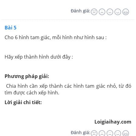
Đánh giá:
Bài 5
Cho 6 hình tam giác, mỗi hình như hình sau :
Hãy xếp thành hình dưới đây :
Phương pháp giải:
Chia hình cần xếp thành các hình tam giác nhỏ, từ đó
tìm được cách xếp hình.
Lời giải chi tiết:
Loigiaihay.com
Đánh giá: