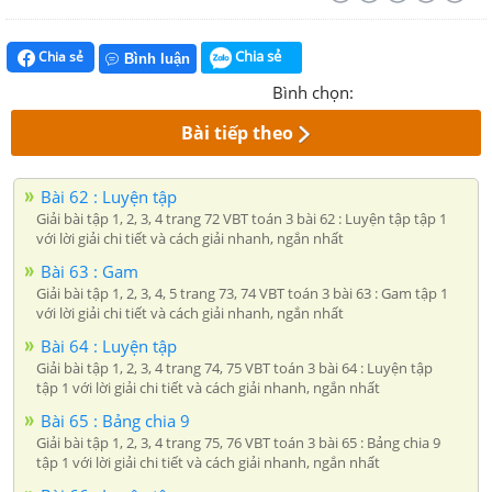
Chia sẻ
Chia sẻ
Bình luận
Bình chọn:
Bài tiếp theo
Bài 62 : Luyện tập
Giải bài tập 1, 2, 3, 4 trang 72 VBT toán 3 bài 62 : Luyện tập tập 1
với lời giải chi tiết và cách giải nhanh, ngắn nhất
Bài 63 : Gam
Giải bài tập 1, 2, 3, 4, 5 trang 73, 74 VBT toán 3 bài 63 : Gam tập 1
với lời giải chi tiết và cách giải nhanh, ngắn nhất
Bài 64 : Luyện tập
Giải bài tập 1, 2, 3, 4 trang 74, 75 VBT toán 3 bài 64 : Luyện tập
tập 1 với lời giải chi tiết và cách giải nhanh, ngắn nhất
Bài 65 : Bảng chia 9
Giải bài tập 1, 2, 3, 4 trang 75, 76 VBT toán 3 bài 65 : Bảng chia 9
tập 1 với lời giải chi tiết và cách giải nhanh, ngắn nhất