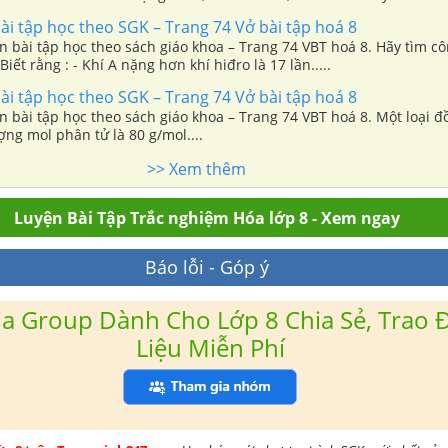
i tập học theo SGK – Trang 74 Vở bài tập hoá 8
i tập học theo sách giáo khoa – Trang 74 VBT hoá 8. Hãy tìm công thức hóa
Biết rằng : - Khí A nặng hơn khí hiđro là 17 lần.....
i tập học theo SGK – Trang 74 Vở bài tập hoá 8
n bài tập học theo sách giáo khoa – Trang 74 VBT hoá 8. Một loại 
ợng mol phân tử là 80 g/mol....
>> Xem thêm
Luyện Bài Tập Trắc nghiệm Hóa lớp 8 - Xem ngay
Báo lỗi - Góp ý
a Group Dành Cho Lớp 8 Chia Sẻ, Trao Đ
Liệu Miễn Phí