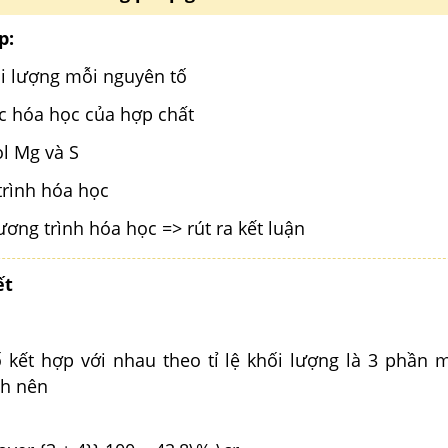
p:
ối lượng mỗi nguyên tố
c hóa học của hợp chất
ol Mg và S
trình hóa học
ơng trình hóa học => rút ra kết luận
ết
ố kết hợp với nhau theo tỉ lệ khối lượng là 3 phần 
nh nên