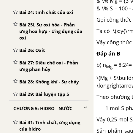
& \% Mg = {3 \
& \% S = 100 - 
Bài 24: tính chất của oxi
Gọi công thức
Bài 25L Sự oxi hóa - Phản
Ta có \(x:y{\rm
ứng hóa hợp - Ứng dụng của
oxi
Vậy công thức
Bài 26: Oxit
Đáp án B
Bài 27: Điều chế oxi - Phản
b) n
= 8:24=
Mg
ứng phân hủy
\(Mg + S\buildr
Bài 28: Không khí - Sự cháy
\longrightarr
Bài 29: Bài luyện tập 5
Theo phương t
1 mol S phản
CHƯƠNG 5: HIDRO - NƯỚC
Vậy 0,25 mol S .
Bài 31: Tính chất, ứng dụng
của hidro
Sản phẩm sau 