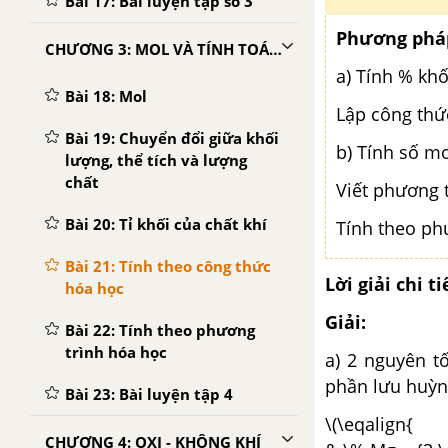
Bài 17: Bài luyện tập số 3
Phương phá
CHƯƠNG 3: MOL VÀ TÍNH TOÁN HÓA HỌC
a) Tính % kh
Bài 18: Mol
Lập công thứ
Bài 19: Chuyển đổi giữa khối
b) Tính số m
lượng, thể tích và lượng
chất
Viết phương 
Bài 20: Tỉ khối của chất khí
Tính theo phư
Bài 21: Tính theo công thức
Lời giải chi ti
hóa học
Giải:
Bài 22: Tính theo phương
trình hóa học
a) 2 nguyên t
phần lưu huỳ
Bài 23: Bài luyện tập 4
\(\eqalign{
CHƯƠNG 4: OXI - KHÔNG KHÍ