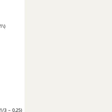
1\)
/3 – 0,25)