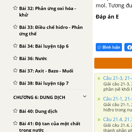
mol. Tương đ
Bài 32: Phản ứng oxi hóa -
khử
Đáp án E
Bài 33: Điều chế hidro - Phản
ứng thế
Bài 34: Bài luyện tập 6
Bình luận
Bài 36: Nước
Bài 37: Axit - Bazo - Muối
Câu 21-3, 21-
Bài 38: Bài luyện tập 7
Giải câu 21-3,
phần (về khối 
CHƯƠNG 6: DUNG DỊCH
Câu 21-1, 21-
Giải câu 21-1, 21-2 phần bài tập tham khảo – Trang 75 VBT hoá 8. Thà
hiđro trong nướ
Bài 40: Dung dịch
Câu 21.4, 21.
Bài 41: Độ tan của một chất
Giải câu 21.4,
trong nước
thành phần phầ