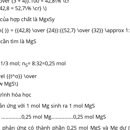
over {3 + 4}}.100 = 42,8\% \cr
42,8 = 52,7\% \cr} \)
 của hợp chất là MgxSy
{ }} = {{42,8} \over {24}}:{{52,7} \over {32}} \approx 1:
 cần tìm là MgS
 1/3 mol; n
= 8:32=0,25 mol
S
el {{t^o}} \over
ow MgS\)
rình hóa học
 ứng với 1 mol Mg sinh ra 1 mol MgS
.............0,25 mol Mg...............0,25 mol MgS
phản ứng có thành phần 0,25 mol MgS và Mg dư (1