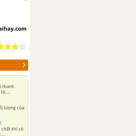
iaihay.com
ó thành
à:....
8
 chất khí có
...