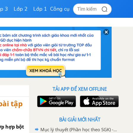
p 3
Lớp 2
Lớp 1
Công cụ
TẢI APP ĐỂ XEM OFFLINE
bài tập
BÀI GIẢI MỚI NHẤT
ợp hợp bột
Mục lý thuyết (Phần học theo SGK) - Trang 151