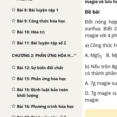
magie và lưu h
Bài 8: Bài luyện tập 1
Đề bài
Bài 9: Công thức hóa học
Đốt nóng hợp
sunfua. Biết 
Bài 10: Hóa trị
magie với 4 p
Bài 11: Bài luyện tập số 2
a) Công thức 
A. MgS
B. Mg
CHƯƠNG 2: PHẢN ỨNG HÓA HỌC
2
b) Nếu trộn 8
Bài 12: Sự biến đổi chất
có thành phần 
Bài 13: Phản ứng hóa học
A. 7g magi
Bài 15: Định luật bảo toàn
D. 7g magie
khối lượng
magie
Bài 16: Phương trình hóa học