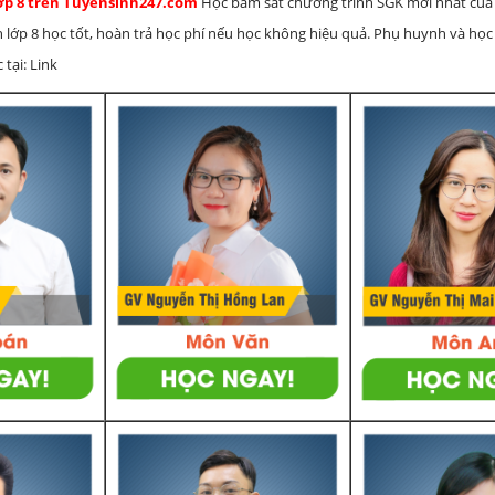
lớp 8 trên Tuyensinh247.com
Học bám sát chương trình SGK mới nhất của 
h lớp 8 học tốt, hoàn trả học phí nếu học không hiệu quả. Phụ huynh và học
 tại: Link