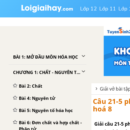
Lớp 12
Lớp 11
Lớp 
BÀI 1: MỞ ĐẦU MÔN HÓA HỌC
CHƯƠNG 1: CHẤT - NGUYÊN TỬ - PHÂN TỬ
Bài 2: Chất
Giải vở bài t
Bài 4: Nguyên tử
Câu 21-5 p
hoá 8
Bài 5: Nguyên tố hóa học
Bài 6: Đơn chất và hợp chất -
Giải câu 21-5 
Phân tử