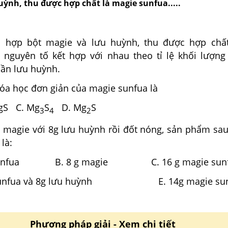
uỳnh, thu được hợp chất là magie sunfua.....
 hợp bột magie và lưu huỳnh, thu được hợp chất
2 nguyên tố kết hợp với nhau theo tỉ lệ khối lượng
hần lưu huỳnh.
hóa học đơn giản của magie sunfua là
S C. Mg
S
D. Mg
S
3
4
2
g magie với 8g lưu huỳnh rồi đốt nóng, sản phẩm sa
là:
e sunfua B. 8 g magie C. 16 g magie sun
 sunfua và 8g lưu huỳnh E. 14g magie sunf
Phương pháp giải - Xem chi tiết