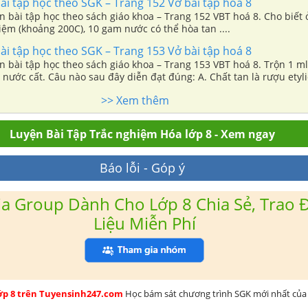
i tập học theo SGK – Trang 152 Vở bài tập hoá 8
n bài tập học theo sách giáo khoa – Trang 152 VBT hoá 8. Cho biết 
ệm (khoảng 200C), 10 gam nước có thể hòa tan ....
i tập học theo SGK – Trang 153 Vở bài tập hoá 8
n bài tập học theo sách giáo khoa – Trang 153 VBT hoá 8. Trộn 1 ml
l nước cất. Câu nào sau đây diễn đạt đúng: A. Chất tan là rượu etyl
>> Xem thêm
Luyện Bài Tập Trắc nghiệm Hóa lớp 8 - Xem ngay
Báo lỗi - Góp ý
a Group Dành Cho Lớp 8 Chia Sẻ, Trao Đ
Liệu Miễn Phí
lớp 8 trên Tuyensinh247.com
Học bám sát chương trình SGK mới nhất của 