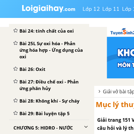
Bài 23: Bài luyện tập 4
Lớp 12
Lớp 11
Lớp 
CHƯƠNG 4: OXI - KHÔNG KHÍ
Bài 24: tính chất của oxi
Bài 25L Sự oxi hóa - Phản
ứng hóa hợp - Ứng dụng của
oxi
Bài 26: Oxit
Bài 27: Điều chế oxi - Phản
ứng phân hủy
Giải vở bài t
Bài 28: Không khí - Sự cháy
Mục lý thu
Bài 29: Bài luyện tập 5
Giải trang 151 V
câu hỏi và lý t
CHƯƠNG 5: HIDRO - NƯỚC