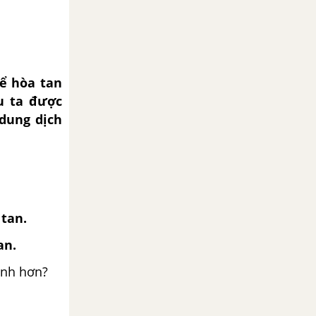
hể hòa tan
u ta được
dung dịch
 tan.
an.
anh hơn?