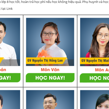
h lớp 8 học tốt, hoàn trả học phí nếu học không hiệu quả. Phụ huynh và học
 tại: Link