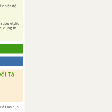
ở nhiệt độ
 rượu etylic
ic, dung môi
ổi Tài
Bộ Giáo dục.