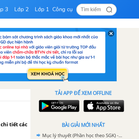
p 3
Lớp 2
Lớp 1
Công cụ
TẢI APP ĐỂ XEM OFFLINE
chi tiết các
BÀI GIẢI MỚI NHẤT
Mục lý thuyết (Phần học theo SGK) - Trang 151