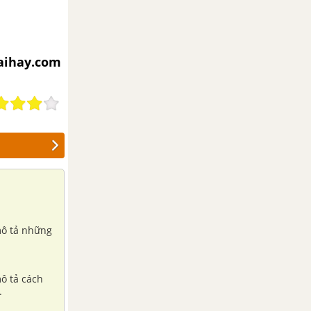
iaihay.com
mô tả những
ô tả cách
.