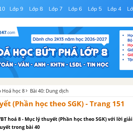
10
Lớp 9
Lớp 8
Lớp 7
Lớp 6
Lớp 5
Lớp 4
Lớ
ập Hoá học 8
Bài 40: Dung dịch
yết (Phần học theo SGK) - Trang 151
BT hoá 8 - Mục lý thuyết (Phần học theo SGK) với lời giải 
huyết trong bài 40