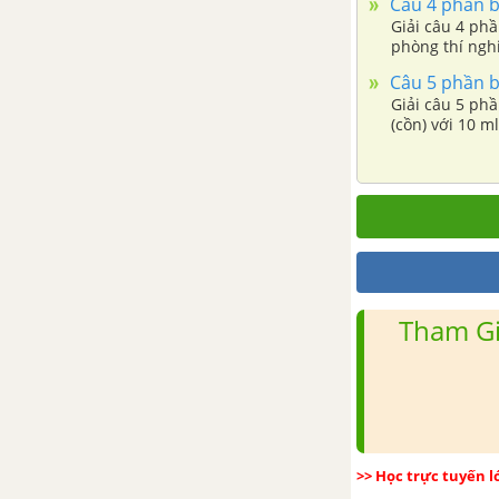
Câu 4 phần bà
Giải câu 4 phầ
phòng thí nghi
Câu 5 phần bà
Giải câu 5 phầ
(cồn) với 10 m
là nước....
Tham Gi
>> Học trực tuyến 