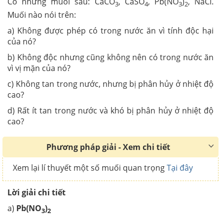
Có những muối sau: CaCO
, CaSO
, Pb(NO
)
, NaCl.
3
4
3
2
Muối nào nói trên:
a) Không được phép có trong nước ăn vì tính độc hại
của nó?
b) Không độc nhưng cũng không nên có trong nước ăn
vì vị mặn của nó?
c) Không tan trong nước, nhưng bị phân hủy ở nhiệt độ
cao?
d) Rất ít tan trong nước và khó bị phân hủy ở nhiệt độ
cao?
Phương pháp giải - Xem chi tiết
Xem lại lí thuyết một số muối quan trọng
Tại đây
Lời giải chi tiết
a)
Pb(NO
)
3
2