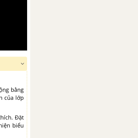
rộng bằng
n của lớp
hích. Đặt
hiện biểu