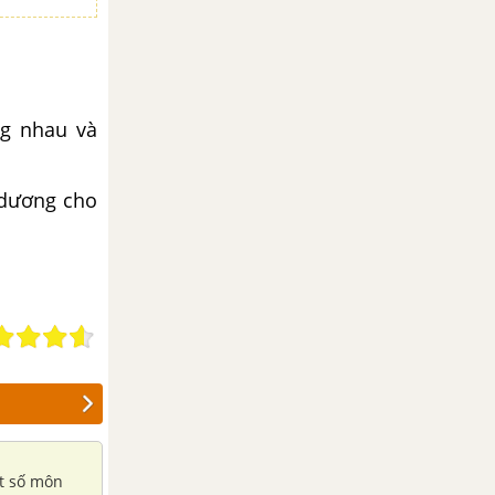
ng nhau và
 dương cho
ột số môn