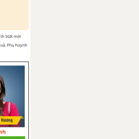
ình SGK mới
 quả. Phụ huynh