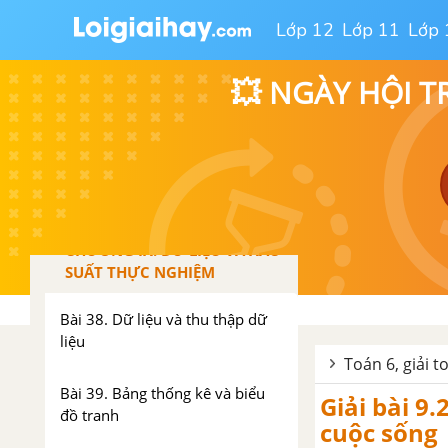
Lớp 12
Lớp 11
Lớp 
Bài 36. Góc
💥 NGÀY HỘI T
Bài 37. Số đo góc
Luyện tập chung trang 65
Bài tập cuối chương VIII
CHƯƠNG IX. DỮ LIỆU VÀ XÁC
SUẤT THỰC NGHIỆM
Bài 38. Dữ liệu và thu thập dữ
liệu
Toán 6, giải t
Bài 39. Bảng thống kê và biểu
Giải bài 9.
đồ tranh
cuộc sống