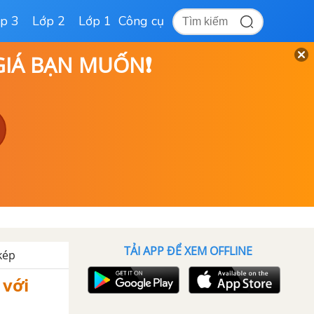
p 3
Lớp 2
Lớp 1
Công cụ
 GIÁ BẠN MUỐN❗
TẢI APP ĐỂ XEM OFFLINE
kép
 với