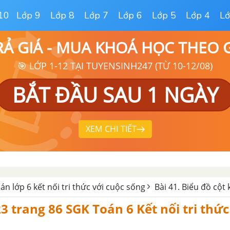
10
Lớp 9
Lớp 8
Lớp 7
Lớp 6
Lớp 5
Lớp 4
Lớ
RẢ GIÁ - MUA KHOÁ HỌC THEO
🎯 LỚP 1-12 TẠI TUYENSINH247 (TỪ 10-12/08)
BẮT ĐẦU SAU 1 NGÀY
XEM CHI TIẾT
oán lớp 6 kết nối tri thức với cuộc sống
Bài 41. Biểu đồ cột 
23 trang 86 SGK Toán 6 Kết nối tri thức