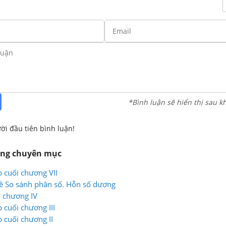
*Bình luận sẽ hiển thị sau k
ời đầu tiên bình luận!
ùng chuyên mục
p cuối chương VII
ề So sánh phân số. Hỗn số dương
p chương IV
p cuối chương III
p cuối chương II