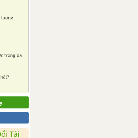
ố lượng
ợc trong ba
nhất?
y
ổi Tài