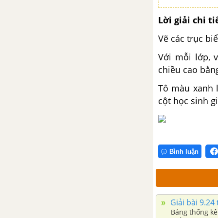
Lời giải chi ti
Vẽ các trục bi
Với mỗi lớp, 
chiều cao bằn
Tô màu xanh l
cột học sinh g
Bình luận
Giải bài 9.24
Bảng thống kê