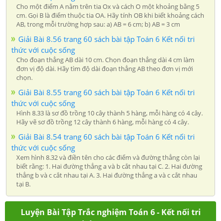
Cho một điểm A nằm trên tia Ox và cách O một khoảng bằng 5
cm. Gọi B là điểm thuộc tia OA. Hãy tính OB khi biết khoảng cách
AB, trong mỗi trường hợp sau: a) AB = 6 cm; b) AB = 3 cm
Giải Bài 8.56 trang 60 sách bài tập Toán 6 Kết nối tri
thức với cuộc sống
Cho đoạn thẳng AB dài 10 cm. Chọn đoạn thẳng dài 4 cm làm
đơn vị độ dài. Hãy tìm độ dài đoạn thẳng AB theo đơn vị mới
chọn.
Giải Bài 8.55 trang 60 sách bài tập Toán 6 Kết nối tri
thức với cuộc sống
Hình 8.33 là sơ đồ trồng 10 cây thành 5 hàng, mỗi hàng có 4 cây.
Hãy vẽ sơ đồ trồng 12 cây thành 6 hàng, mỗi hàng có 4 cây.
Giải Bài 8.54 trang 60 sách bài tập Toán 6 Kết nối tri
thức với cuộc sống
Xem hình 8.32 và điền tên cho các điểm và đường thẳng còn lại
biết rằng: 1. Hai đường thẳng a và b cắt nhau tại C. 2. Hai đường
thẳng b và c cắt nhau tại A. 3. Hai đường thẳng a và c cắt nhau
tại B.
Luyện Bài Tập Trắc nghiệm Toán 6 - Kết nối tri