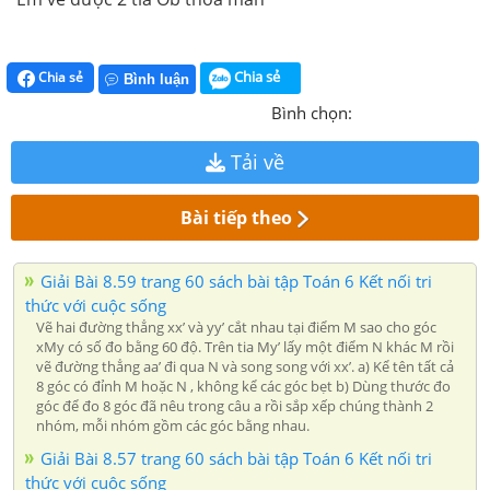
Chia sẻ
Chia sẻ
Bình luận
Bình chọn:
Tải về
Bài tiếp theo
Giải Bài 8.59 trang 60 sách bài tập Toán 6 Kết nối tri
thức với cuộc sống
Vẽ hai đường thẳng xx’ và yy’ cắt nhau tại điểm M sao cho góc
xMy có số đo bằng 60 độ. Trên tia My’ lấy một điểm N khác M rồi
vẽ đường thẳng aa’ đi qua N và song song với xx’. a) Kể tên tất cả
8 góc có đỉnh M hoặc N , không kể các góc bẹt b) Dùng thước đo
góc để đo 8 góc đã nêu trong câu a rồi sắp xếp chúng thành 2
nhóm, mỗi nhóm gồm các góc bằng nhau.
Giải Bài 8.57 trang 60 sách bài tập Toán 6 Kết nối tri
thức với cuộc sống