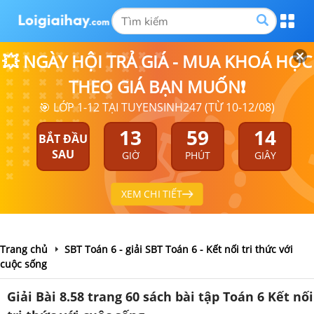
💥 NGÀY HỘI TRẢ GIÁ - MUA KHOÁ HỌC
THEO GIÁ BẠN MUỐN❗
🎯 LỚP 1-12 TẠI TUYENSINH247 (TỪ 10-12/08)
13
59
14
BẮT ĐẦU
SAU
GIỜ
PHÚT
GIÂY
XEM CHI TIẾT
Trang chủ
SBT Toán 6 - giải SBT Toán 6 - Kết nối tri thức với
cuộc sống
Giải Bài 8.58 trang 60 sách bài tập Toán 6 Kết nối