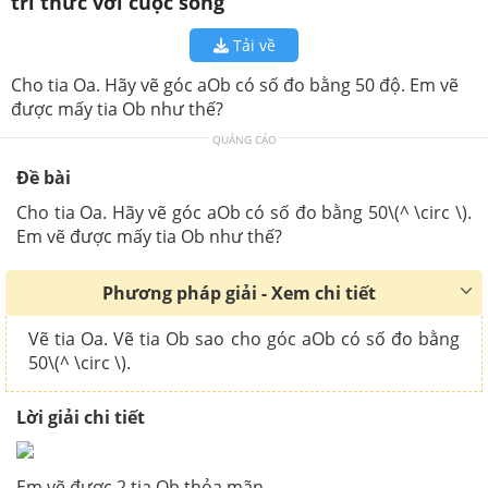
tri thức với cuộc sống
Tải về
Cho tia Oa. Hãy vẽ góc aOb có số đo bằng 50 độ. Em vẽ
được mấy tia Ob như thế?
QUẢNG CÁO
Đề bài
Cho tia Oa. Hãy vẽ góc aOb có số đo bằng 50\(^ \circ \).
Em vẽ được mấy tia Ob như thế?
Phương pháp giải - Xem chi tiết
Vẽ tia Oa. Vẽ tia Ob sao cho góc aOb có số đo bằng
50\(^ \circ \).
Lời giải chi tiết
Em vẽ được 2 tia Ob thỏa mãn