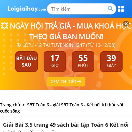
💥 NGÀY HỘI TRẢ GIÁ - MUA KHOÁ HỌC
THEO GIÁ BẠN MUỐN❗
🎯 LỚP 1-12 TẠI TUYENSINH247 (TỪ 10-12/08)
17
55
39
BẮT ĐẦU
SAU
GIỜ
PHÚT
GIÂY
XEM CHI TIẾT
Trang chủ
SBT Toán 6 - giải SBT Toán 6 - Kết nối tri thức với
cuộc sống
Giải Bài 3.5 trang 49 sách bài tập Toán 6 Kết nối