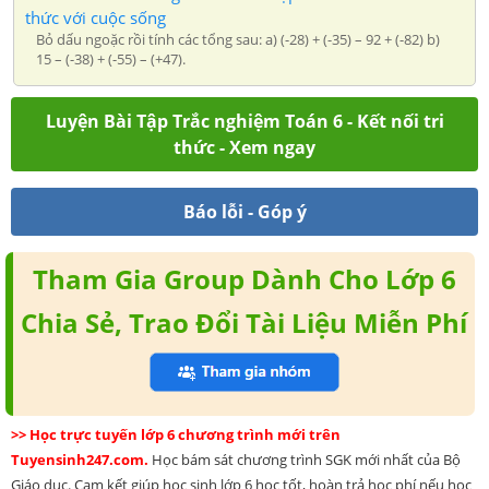
thức với cuộc sống
Bỏ dấu ngoặc rồi tính các tổng sau: a) (-28) + (-35) – 92 + (-82) b)
15 – (-38) + (-55) – (+47).
Luyện Bài Tập Trắc nghiệm Toán 6 - Kết nối tri
thức - Xem ngay
Báo lỗi - Góp ý
Tham Gia Group Dành Cho Lớp 6
Chia Sẻ, Trao Đổi Tài Liệu Miễn Phí
>> Học trực tuyến lớp 6 chương trình mới trên
Tuyensinh247.com.
Học bám sát chương trình SGK mới nhất của Bộ
Giáo dục. Cam kết giúp học sinh lớp 6 học tốt, hoàn trả học phí nếu học