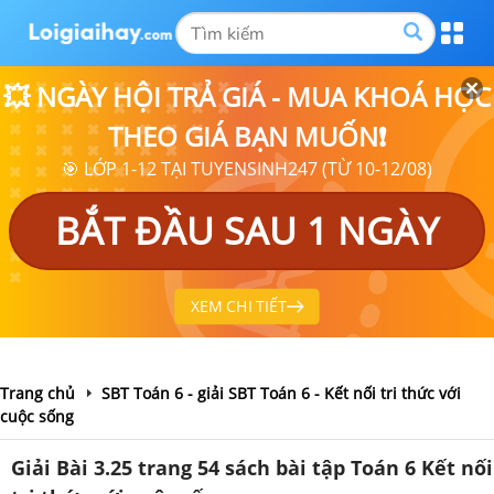
💥 NGÀY HỘI TRẢ GIÁ - MUA KHOÁ HỌC
THEO GIÁ BẠN MUỐN❗
🎯 LỚP 1-12 TẠI TUYENSINH247 (TỪ 10-12/08)
BẮT ĐẦU SAU 1 NGÀY
XEM CHI TIẾT
Trang chủ
SBT Toán 6 - giải SBT Toán 6 - Kết nối tri thức với
cuộc sống
Giải Bài 3.25 trang 54 sách bài tập Toán 6 Kết nối