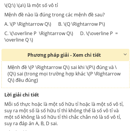
\(Q:\) \(a\) là một số vô tỉ
Mệnh đề nào là đúng trong các mệnh đề sau?
A. \(P \Rightarrow Q\) B. \(Q \Rightarrow P\)
C. \(\overline P \Rightarrow Q\) D. \(\overline P =
\overline Q \)
Phương pháp giải - Xem chi tiết
Mệnh đề \(P \Rightarrow Q\) sai khi \(P\) đúng và \
(Q\) sai (trong mọi trường hợp khác \(P \Rightarrow
Q\) đều đúng)
Lời giải chi tiết
Mỗi số thực hoặc là một số hữu tỉ hoặc là một số vô tỉ,
suy ra một số là số hữu tỉ thì không thể là số vô tỉ và
một số không là số hữu tỉ thì chắc chắn nó là số vô tỉ,
suy ra đáp án A, B, D sai.