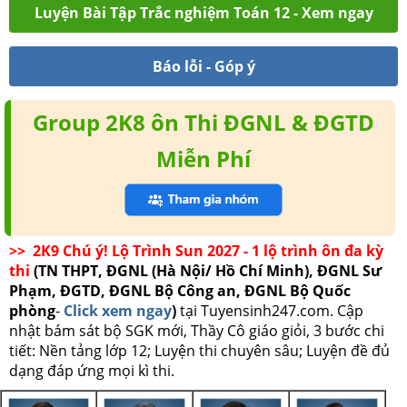
Luyện Bài Tập Trắc nghiệm Toán 12 - Xem ngay
Báo lỗi - Góp ý
Group 2K8 ôn Thi ĐGNL & ĐGTD
Miễn Phí
>> 2K9 Chú ý! Lộ Trình Sun 2027 - 1 lộ trình ôn đa kỳ
thi
(TN THPT, ĐGNL (Hà Nội/ Hồ Chí Minh), ĐGNL Sư
Phạm, ĐGTD, ĐGNL Bộ Công an, ĐGNL Bộ Quốc
phòng
-
Click xem ngay
)
tại Tuyensinh247.com.
Cập
nhật bám sát bộ SGK mới, Thầy Cô giáo giỏi, 3 bước chi
tiết: Nền tảng lớp 12; Luyện thi chuyên sâu; Luyện đề đủ
dạng đáp ứng mọi kì thi.