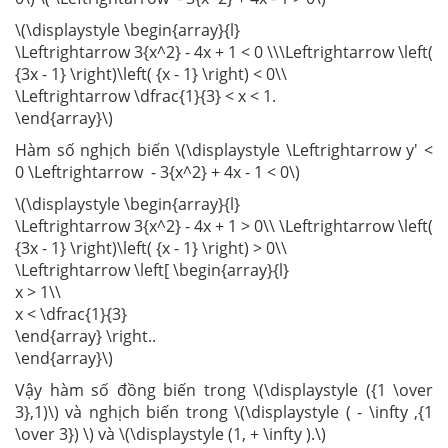
\(\displaystyle \begin{array}{l}
\Leftrightarrow 3{x^2} - 4x + 1 < 0 \\\Leftrightarrow \left(
{3x - 1} \right)\left( {x - 1} \right) < 0\\
\Leftrightarrow \dfrac{1}{3} < x < 1.
\end{array}\)
Hàm số nghịch biến \(\displaystyle \Leftrightarrow y' <
0 \Leftrightarrow - 3{x^2} + 4x - 1 < 0\)
\(\displaystyle \begin{array}{l}
\Leftrightarrow 3{x^2} - 4x + 1 > 0\\ \Leftrightarrow \left(
{3x - 1} \right)\left( {x - 1} \right) > 0\\
\Leftrightarrow \left[ \begin{array}{l}
x > 1\\
x < \dfrac{1}{3}
\end{array} \right..
\end{array}\)
Vậy hàm số đồng biến trong \(\displaystyle ({1 \over
3},1)\) và nghịch biến trong \(\displaystyle ( - \infty ,{1
\over 3}) \) và \(\displaystyle (1, + \infty ).\)