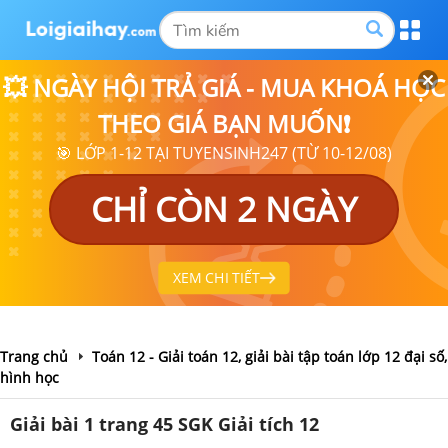
💥 NGÀY HỘI TRẢ GIÁ - MUA KHOÁ HỌC
THEO GIÁ BẠN MUỐN❗
🎯 LỚP 1-12 TẠI TUYENSINH247 (TỪ 10-12/08)
CHỈ CÒN 2 NGÀY
XEM CHI TIẾT
Trang chủ
Toán 12 - Giải toán 12, giải bài tập toán lớp 12 đại số,
hình học
Giải bài 1 trang 45 SGK Giải tích 12