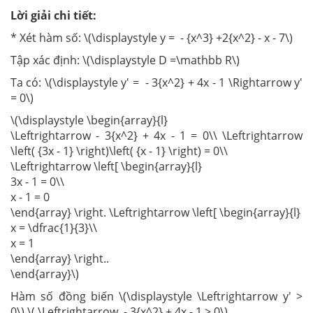
Lời giải chi tiết:
* Xét hàm số: \(\displaystyle y = - {x^3} +2{x^2} - x - 7\)
Tập xác định: \(\displaystyle D =\mathbb R\)
Ta có: \(\displaystyle y' = - 3{x^2} + 4x - 1 \Rightarrow y'
= 0\)
\(\displaystyle \begin{array}{l}
\Leftrightarrow - 3{x^2} + 4x - 1 = 0\\ \Leftrightarrow
\left( {3x - 1} \right)\left( {x - 1} \right) = 0\\
\Leftrightarrow \left[ \begin{array}{l}
3x - 1 = 0\\
x - 1 = 0
\end{array} \right. \Leftrightarrow \left[ \begin{array}{l}
x = \dfrac{1}{3}\\
x = 1
\end{array} \right..
\end{array}\)
Hàm số đồng biến \(\displaystyle \Leftrightarrow y' >
0\) \( \Leftrightarrow - 3{x^2} + 4x - 1 > 0\)