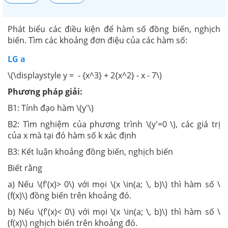
Phát biểu các điều kiện để hàm số đồng biến, nghịch
biến. Tìm các khoảng đơn điệu của các hàm số:
LG a
\(\displaystyle y = - {x^3} + 2{x^2} - x - 7\)
Phương pháp giải:
B1: Tính đạo hàm \(y'\)
B2: Tìm nghiệm của phương trình \(y'=0 \), các giá trị
của x mà tại đó hàm số k xác định
B3: Kết luận khoảng đồng biến, nghịch biến
Biết rằng
a) Nếu \(f'(x)> 0\) với mọi \(x \in(a; \, b)\) thì hàm số \
(f(x)\) đồng biến trên khoảng đó.
b) Nếu \(f'(x)< 0\) với mọi \(x \in(a; \, b)\) thì hàm số \
(f(x)\) nghịch biến trên khoảng đó.