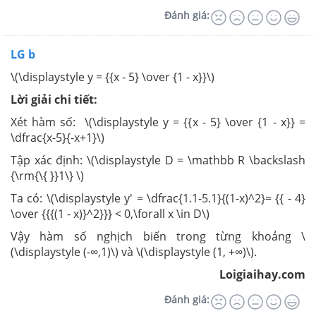
Đánh giá:
LG b
\(\displaystyle y = {{x - 5} \over {1 - x}}\)
Lời giải chi tiết:
Xét hàm số: \(\displaystyle y = {{x - 5} \over {1 - x}} =
\dfrac{x-5}{-x+1}\)
Tập xác định: \(\displaystyle D = \mathbb R \backslash
{\rm{\{ }}1\} \)
Ta có: \(\displaystyle y' = \dfrac{1.1-5.1}{(1-x)^2}= {{ - 4}
\over {{{(1 - x)}^2}}} < 0,\forall x \in D\)
Vậy hàm số nghịch biến trong từng khoảng \
(\displaystyle (-∞,1)\) và \(\displaystyle (1, +∞)\).
Loigiaihay.com
Đánh giá: