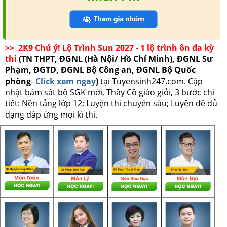
>> 2K9 Chú ý! Lộ Trình Sun 2027 - 1 lộ trình ôn đa kỳ
thi
(TN THPT, ĐGNL (Hà Nội/ Hồ Chí Minh), ĐGNL Sư
Phạm, ĐGTD, ĐGNL Bộ Công an, ĐGNL Bộ Quốc
phòng
-
Click xem ngay
)
tại Tuyensinh247.com.
Cập
nhật bám sát bộ SGK mới, Thầy Cô giáo giỏi, 3 bước chi
tiết: Nền tảng lớp 12; Luyện thi chuyên sâu; Luyện đề đủ
dạng đáp ứng mọi kì thi.