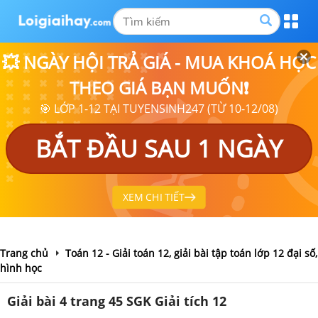
💥 NGÀY HỘI TRẢ GIÁ - MUA KHOÁ HỌC
THEO GIÁ BẠN MUỐN❗
🎯 LỚP 1-12 TẠI TUYENSINH247 (TỪ 10-12/08)
BẮT ĐẦU SAU 1 NGÀY
XEM CHI TIẾT
Trang chủ
Toán 12 - Giải toán 12, giải bài tập toán lớp 12 đại số,
hình học
Giải bài 4 trang 45 SGK Giải tích 12