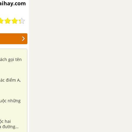
iaihay.com
ách gọi tên
Các điểm A,
huộc những
ộc hai
ba đường