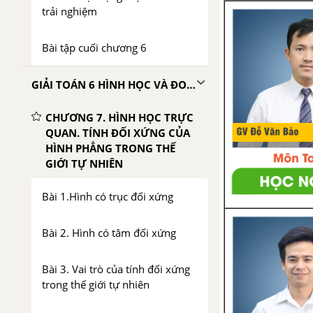
trải nghiệm
Bài tập cuối chương 6
GIẢI TOÁN 6 HÌNH HỌC VÀ ĐO LƯỜNG TẬP 2 CHÂN TRỜI SÁNG TẠO
CHƯƠNG 7. HÌNH HỌC TRỰC
QUAN. TÍNH ĐỐI XỨNG CỦA
HÌNH PHẲNG TRONG THẾ
GIỚI TỰ NHIÊN
Bài 1.Hình có trục đối xứng
Bài 2. Hình có tâm đối xứng
Bài 3. Vai trò của tính đối xứng
trong thế giới tự nhiên