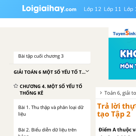
một số hình trong thực tiễn
Lớp 12
Lớp 11
Lớp 
Bài 4. Hoạt động thực hành và
trải nghiệm. Tính chu vi và diện
tích của một số hình trong thực
tiễn
Bài tập cuối chương 3
GIẢI TOÁN 6 MỘT SỐ YẾU TỐ THỐNG KÊ VÀ XÁC XUẤT TẬP 1 CHÂN TRỜI SÁNG TẠO
CHƯƠNG 4. MỘT SỐ YẾU TỐ
Toán 6, giải t
THỐNG KÊ
Trả lời th
Bài 1. Thu thập và phân loại dữ
tạo Tập 2
liệu
Điểm A thuộc v
Bài 2. Biểu diễn dữ liệu trên