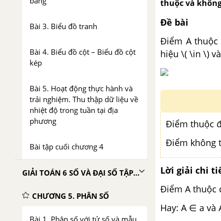
bảng
thuộc và không
Đề bài
Bài 3. Biểu đồ tranh
Điểm A thuộc 
Bài 4. Biểu đồ cột – Biểu đồ cột
hiệu \( \in \) v
kép
Bài 5. Hoạt động thực hành và
trải nghiệm. Thu thập dữ liệu về
nhiệt độ trong tuần tại địa
phương
Điểm thuộc đ
Điểm không t
Bài tập cuối chương 4
Lời giải chi ti
GIẢI TOÁN 6 SỐ VÀ ĐẠI SỐ TẬP 2 CHÂN TRỜI SÁNG TẠO
Điểm A thuộc 
CHƯƠNG 5. PHÂN SỐ
Hay: A ∈ a và
Bài 1. Phân số với tử số và mẫu