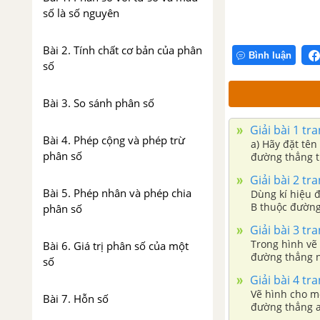
số là số nguyên
Bài 2. Tính chất cơ bản của phân
Bình luận
số
Bài 3. So sánh phân số
Giải bài 1 tr
Bài 4. Phép cộng và phép trừ
a) Hãy đặt tên
phân số
đường thẳng t
Giải bài 2 tr
Bài 5. Phép nhân và phép chia
Dùng kí hiệu đ
B thuộc đường
phân số
Giải bài 3 tr
Trong hình vẽ
Bài 6. Giá trị phân số của một
đường thẳng n
số
Giải bài 4 tr
Vẽ hình cho m
Bài 7. Hỗn số
đường thẳng a
thẳng a, b và c