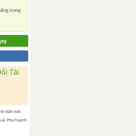
hẳng trong
gay
ổi Tài
ình SGK mới
 quả. Phụ huynh