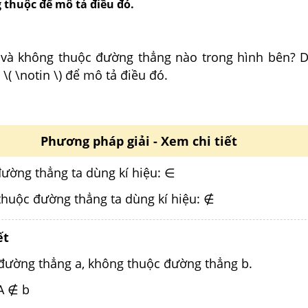
 thuộc để mô tả điều đó.
và không thuộc đường thẳng nào trong hình bên? D
à \( \notin \) để mô tả điều đó.
Phương pháp giải - Xem chi tiết
ường thẳng ta dùng kí hiệu: ∈
huộc đường thẳng ta dùng kí hiệu: ∉
ết
đường thẳng a, không thuộc đường thẳng b.
 A ∉ b