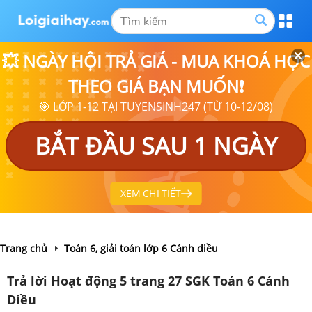
💥 NGÀY HỘI TRẢ GIÁ - MUA KHOÁ HỌC
THEO GIÁ BẠN MUỐN❗
🎯 LỚP 1-12 TẠI TUYENSINH247 (TỪ 10-12/08)
BẮT ĐẦU SAU 1 NGÀY
XEM CHI TIẾT
Trang chủ
Toán 6, giải toán lớp 6 Cánh diều
Trả lời Hoạt động 5 trang 27 SGK Toán 6 Cánh
Diều