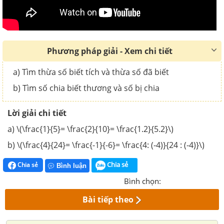
Phương pháp giải - Xem chi tiết
a) Tìm thừa số biết tích và thừa số đã biết
b) Tìm số chia biết thương và số bị chia
Lời giải chi tiết
a) \(\frac{1}{5}= \frac{2}{10}= \frac{1.2}{5.2}\)
b) \(\frac{4}{24}= \frac{-1}{-6}= \frac{4: (-4)}{24 : (-4)}\)
Chia sẻ
Chia sẻ
Bình luận
Bình chọn:
Bài tiếp theo