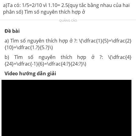
a)Ta có: 1/5=2/10 vì 1.10= 2.5(quy tắc bằng nhau của hai
phân số) Tìm số nguyên thích hợp ở
QUẢNG CÁO
Đề bài
a) Tìm số nguyên thích hợp ở ?: \(\dfrac{1}{5}=\dfrac{2}
{10}=\dfrac{1.?}{5.?}\)
b) Tìm số nguyên thích hợp ở ?: \(\dfrac{4}
{24}=\dfrac{-1}{6}=\dfrac{4:?}{24:?}\)
Video hướng dẫn giải