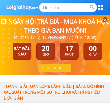
💥 NGÀY HỘI TRẢ GIÁ - MUA KHOÁ HỌC
THEO GIÁ BẠN MUỐN❗
🎯 LỚP 1-12 TẠI TUYENSINH247 (TỪ 10-12/08)
20
16
59
BẮT ĐẦU
SAU
GIỜ
PHÚT
GIÂY
XEM CHI TIẾT
TOÁN 6, GIẢI TOÁN LỚP 6 CÁNH DIỀU
BÀI 3. MÔ HÌNH
|
XÁC SUẤT TRONG MỘT SỐ TRÒ CHƠI VÀ THÍ NGHIỆM
ĐƠN GIẢN