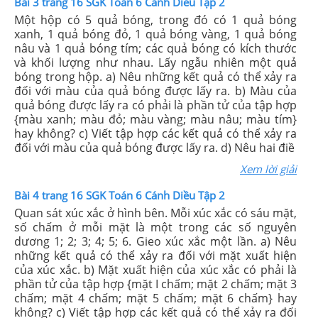
Bài 3 trang 16 SGK Toán 6 Cánh Diều Tập 2
Một hộp có 5 quả bóng, trong đó có 1 quả bóng
xanh, 1 quả bóng đỏ, 1 quả bóng vàng, 1 quả bóng
nâu và 1 quả bóng tím; các quả bóng có kích thước
và khối lượng như nhau. Lấy ngẫu nhiên một quả
bóng trong hộp. a) Nêu những kết quả có thể xảy ra
đối với màu của quả bóng được lấy ra. b) Màu của
quả bóng được lấy ra có phải là phần tử của tập hợp
{màu xanh; màu đỏ; màu vàng; màu nâu; màu tím}
hay không? c) Viết tập hợp các kết quả có thể xảy ra
đối với màu của quả bóng được lấy ra. d) Nêu hai điề
Xem lời giải
Bài 4 trang 16 SGK Toán 6 Cánh Diều Tập 2
Quan sát xúc xắc ở hình bên. Mỗi xúc xắc có sáu mặt,
số chấm ở mỗi mặt là một trong các số nguyên
dương 1; 2; 3; 4; 5; 6. Gieo xúc xắc một lần. a) Nêu
những kết quả có thể xảy ra đối với mặt xuất hiện
của xúc xắc. b) Mặt xuất hiện của xúc xắc có phải là
phần tử của tập hợp {mặt I chấm; mặt 2 chấm; mặt 3
chấm; mặt 4 chấm; mặt 5 chấm; mặt 6 chấm} hay
không? c) Viết tập hợp các kết quả có thể xảy ra đối