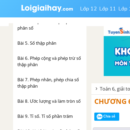
Bài 3. Phép cộng và phép trừ
phân số
Lớp 12
Lớp 11
Lớp 
Bài 4. Phép nhân và phép chia
phân số
Bài 5. Số thập phân
Bài 6. Phép cộng và phép trừ số
thập phân
Bài 7. Phép nhân, phép chia số
thập phân
Toán 6, giải t
CHƯƠNG 6
Bài 8. Ước lượng và làm tròn số
Bài 9. Tỉ số. Tỉ số phần trăm
Chia sẻ