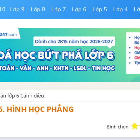
10
Lớp 9
Lớp 8
Lớp 7
Lớp 6
Lớp 5
Lớp 4
Lớ
oán lớp 6 Cánh diều
. HÌNH HỌC PHẲNG
Bình chọn: