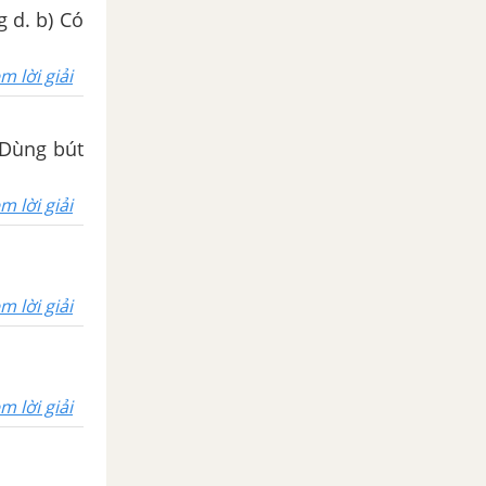
b) Có
m lời giải
 Dùng bút
m lời giải
m lời giải
m lời giải