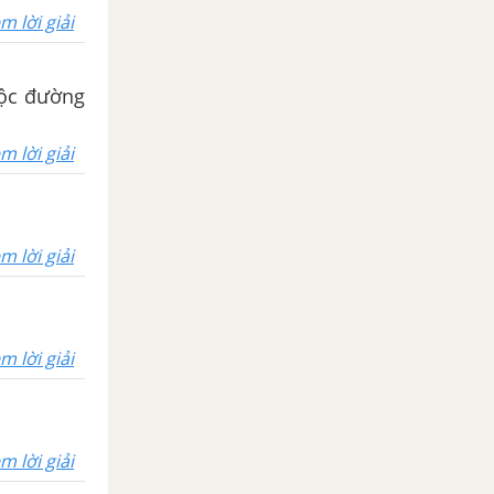
m lời giải
uộc đường
m lời giải
m lời giải
m lời giải
m lời giải