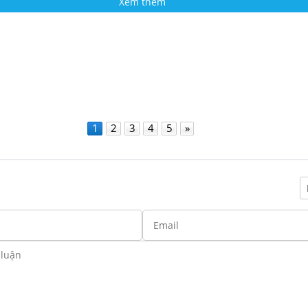
Xem thêm
1
2
3
4
5
»