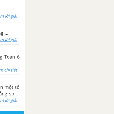
m lời giải
 ...
m lời giải
ng Toán 6
m chi tiết
ên một số
ẳng song
m lời giải