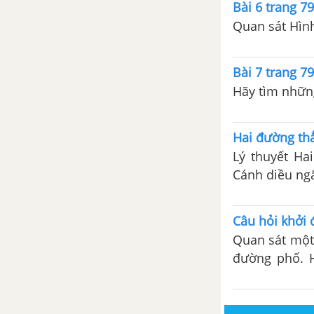
Bài 6 trang 7
Quan sát Hình
Bài 7 trang 7
Hãy tìm những
Hai đường th
Lý thuyết Ha
Cánh diều ngắ
Câu hỏi khởi 
Quan sát một
đường phố. 
song? Hai đư