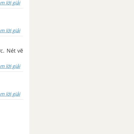
m lời giải
m lời giải
c. Nét vẽ
m lời giải
m lời giải