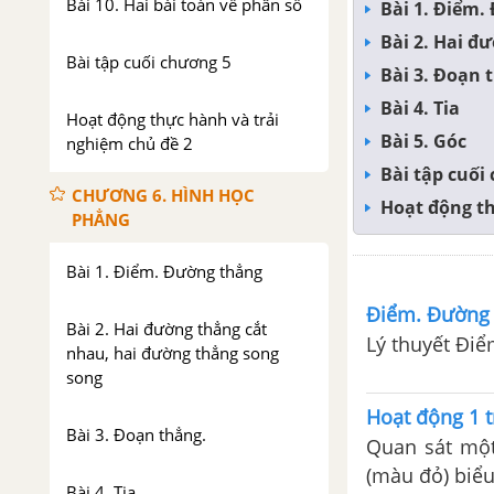
Bài 10. Hai bài toán về phân số
Bài 1. Điểm.
Bài 2. Hai đ
Bài tập cuối chương 5
Bài 3. Đoạn 
Bài 4. Tia
Hoạt động thực hành và trải
Bài 5. Góc
nghiệm chủ đề 2
Bài tập cuối
CHƯƠNG 6. HÌNH HỌC
Hoạt động th
PHẲNG
Bài 1. Điểm. Đường thẳng
Điểm. Đường
Bài 2. Hai đường thẳng cắt
Lý thuyết Điể
nhau, hai đường thẳng song
song
Hoạt động 1 
Bài 3. Đoạn thẳng.
Quan sát một
(màu đỏ) biểu 
Bài 4. Tia