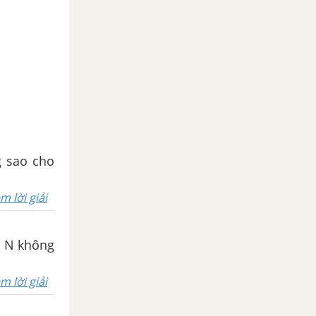
g sao cho
m lời giải
m N không
m lời giải