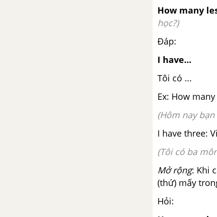
Luyện tập từ vựng
How many les
học?)
Ngữ pháp Unit 10 SGK tiếng
Đáp:
Anh lớp 5 mới
I have...
Lesson 1 Unit 10 SGK tiếng Anh
Tôi có
...
5 mới
Ex: How many 
Lesson 2 Unit 10 SGK tiếng Anh
5 mới
(Hôm nay bạn 
I have three: 
Lesson 3 Unit 10 SGK tiếng Anh
5 mới
(Tôi có ba môn
Mở rộng
: Khi
Review 2 Tiếng Anh 5 mới
(thứ) mấy tron
Review 2 SGK Tiếng Anh 5 mới
Hỏi: