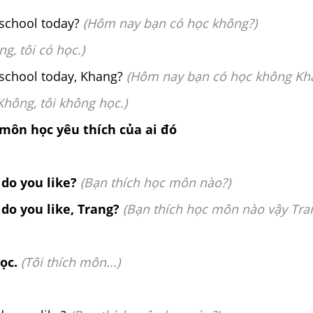
 school today?
(Hôm nay bạn có học không?)
ng, tôi có học.)
 school today, Khang?
(Hôm nay bạn có học không Kh
Không, tôi không học.)
 môn học yêu thích của ai đó
 do you like?
(
Bạn thích học môn nào?)
do you like, Trang?
(
Bạn thích học môn nào vậy Tra
học.
(Tôi thích môn...)