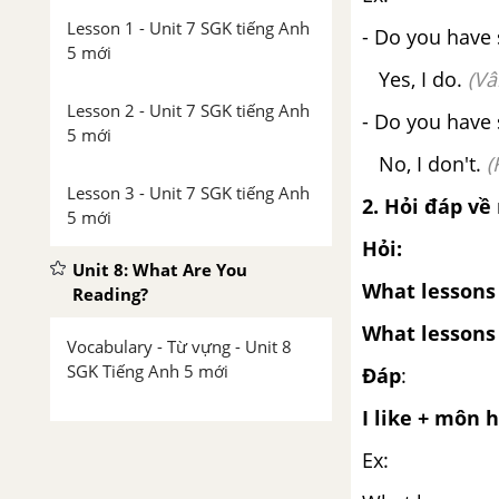
Lesson 1 - Unit 7 SGK tiếng Anh
- Do you have
5 mới
Yes, I do.
(Vâ
Lesson 2 - Unit 7 SGK tiếng Anh
- Do you have
5 mới
No, I don't.
(
Lesson 3 - Unit 7 SGK tiếng Anh
2. Hỏi đáp về
5 mới
Hỏi:
Unit 8: What Are You
What lessons
Reading?
What lessons 
Vocabulary - Từ vựng - Unit 8
SGK Tiếng Anh 5 mới
Đáp
:
I like + môn 
Luyện tập từ vựng
Ex:
Ngữ pháp Unit 8 SGK tiếng Anh