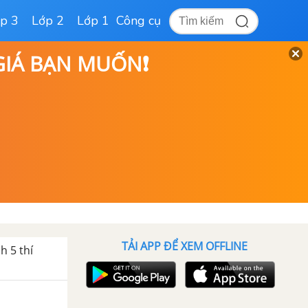
p 3
Lớp 2
Lớp 1
Công cụ
 GIÁ BẠN MUỐN❗
TẢI APP ĐỂ XEM OFFLINE
h 5 thí