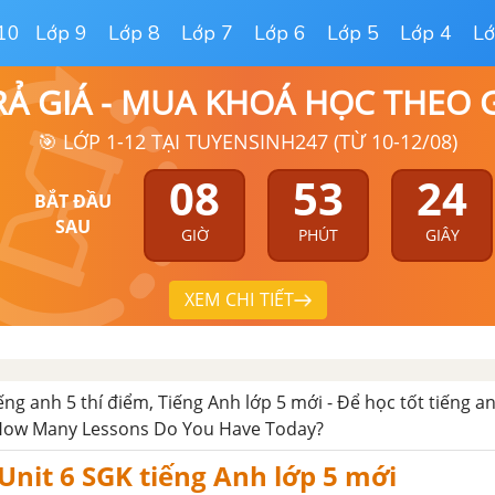
10
Lớp 9
Lớp 8
Lớp 7
Lớp 6
Lớp 5
Lớp 4
Lớ
RẢ GIÁ - MUA KHOÁ HỌC THEO
🎯 LỚP 1-12 TẠI TUYENSINH247 (TỪ 10-12/08)
08
53
23
BẮT ĐẦU
SAU
GIỜ
PHÚT
GIÂY
XEM CHI TIẾT
iếng anh 5 thí điểm, Tiếng Anh lớp 5 mới - Để học tốt tiếng an
 How Many Lessons Do You Have Today?
nit 6 SGK tiếng Anh lớp 5 mới