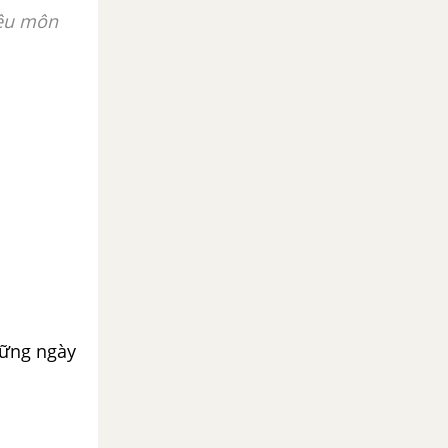
iêu môn
hững ngày