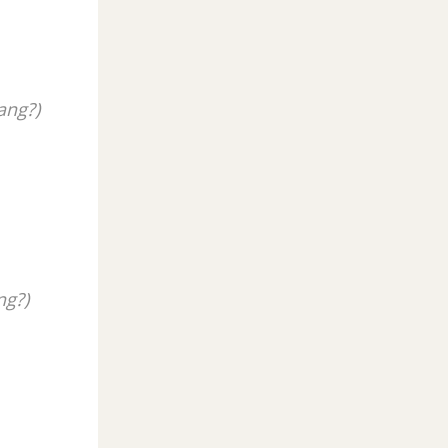
ang?)
ng?)