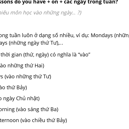
sons do you have + on + các ngày trong tuần?
hiêu môn học vào những ngày..
?)
.
ong tuần luôn ở dạng số nhiều, ví dụ: Mondays (nhữ
ays (những ngày thứ Tư),.
.
.
 thời gian (thứ, ngày) có nghĩa là “vào”
ào những thứ Hai)
 (vào những thứ Tư)
vào thứ Bảy)
o ngày Chủ nhật)
rning (vào sáng thứ Ba)
ternoon (vào chiều thứ Bảy)