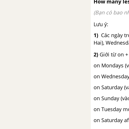
How many les
Short story Cat and Mouse 2
SGK Tiếng Anh 5 Mới
(Bạn có bao n
Unit 11: What's The Matter
Lưu ý:
With You?
1)
Các ngày tr
Vocabulary - Từ vựng - Unit 11
Hai), Wednesd
SGK Tiếng Anh 5 mới
2)
Giới từ on +
Ngữ pháp Unit 11 SGK tiếng
on Mondays (v
Anh lớp 5 mới
on Wednesdays
Luyện tập từ vựng
on Saturday (
on Sunday (và
Lesson 1 Unit 11 trang 6, 7 SGK
tiếng Anh 5 mới
on Tuesday mo
on Saturday af
Lesson 2 Unit 11 trang 8, 9 SGK
tiếng Anh 5 mới