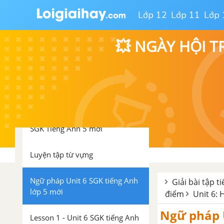
Lớp 12
Lớp 11
Lớp 
Review 1 SGK Tiếng Anh 5 mới
💥 NGÀY HỘI T
Short story Cat and Mouse 1
SGK Tiếng Anh 5 Mới
Unit 6: How Many Lessons Do
You Have Today?
Vocabulary - Từ vựng - Unit 6
SGK Tiếng Anh 5 mới
Luyện tập từ vựng
Ngữ pháp Unit 6 SGK tiếng Anh
Giải bài tập t
lớp 5 mới
điểm
Unit 6:
Ngữ pháp U
Lesson 1 - Unit 6 SGK tiếng Anh