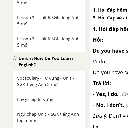
5 mới
1. Hỏi đáp hôm 
Lesson 2 - Unit 6 SGK tiếng Anh
3. Hỏi đáp về 
5 mới
1. Hỏi đáp h
Lesson 3 - Unit 6 SGK tiếng Anh
Hỏi:
5 mới
Do you have 
Unit 7: How Do You Learn
Ví dụ:
English?
Do you have s
Vocabulary - Từ vựng - Unit 7
Trả lời:
SGK Tiếng Anh 5 mới
-
Yes, I do.
(Có
Luyện tập từ vựng
-
No, I don’t.
(
Ngữ pháp Unit 7 SGK tiếng Anh
Lưu ý:
Don’t = 
lớp 5 mới
Ex: