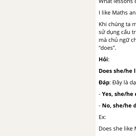
What lessons 
lớp 5 mới
I like Maths an
Lesson 1 Unit 8 SGK tiếng Anh 5
Khi chúng ta 
mới
sử dụng cấu t
mà chủ ngữ chí
Lesson 2 Unit 8 trang 54, 55
“does”.
SGK tiếng Anh 5 mới
Hỏi
:
Lesson 3 Unit 8 SGK tiếng Anh 5
Does she/he 
mới
Đáp
: Đây là d
Unit 9: What Did You See At
The Zoo?
-
Yes, she/he 
-
No, she/he 
Vocabulary - Từ vựng - Unit 9
SGK Tiếng Anh 5 mới
Ex:
Does she like
Luyện tập từ vựng