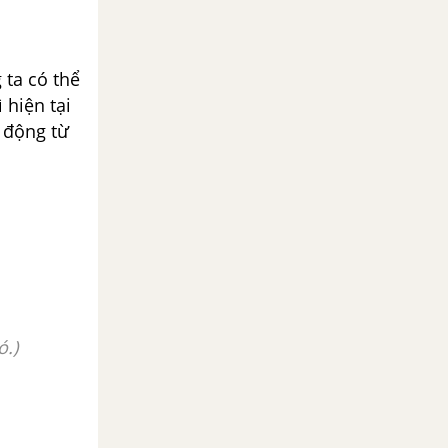
 ta có thể
 hiện tại
 động từ
ó.)