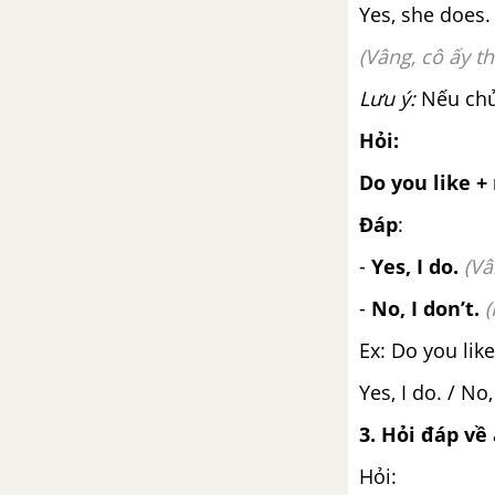
Yes, she does.
Ngữ pháp Unit 9 SGK tiếng Anh
lớp 5 mới
(Vâng, cô ấy th
Lưu ý:
Nếu chủ 
Lesson 1 Unit 9 SGK tiếng Anh 5
mới
Hỏi:
Do you like 
Lesson 2 Unit 9 SGK tiếng Anh 5
mới
Đáp
:
-
Yes, I do.
(Vâ
Lesson 3 Unit 9 SGK tiếng Anh 5
mới
-
No, I don’t.
(
Ex: Do you lik
Unit 10: When Will Sports
Day Be?
Yes, I do. / No,
Vocabulary - Từ vựng - Unit 10
3
.
Hỏi đáp về 
SGK Tiếng Anh 5 mới
Hỏi: