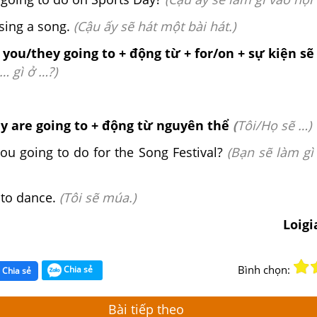
 sing a song.
(Cậu ấy sẽ hát một bài hát.)
you/they going to + động từ + for/on + sự kiện sẽ
… gì ở …?)
y are going to + động từ nguyên thể
(
T
ôi/Họ sẽ …)
u going to do for the Song Festival?
(Bạn sẽ làm gì
o dance.
(Tôi sẽ múa.)
Loig
Bình chọn:
Chia sẻ
Chia sẻ
Bài tiếp theo