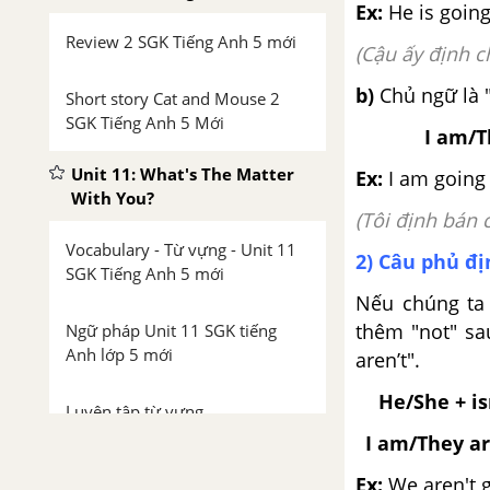
Ex:
He is going
Review 2 SGK Tiếng Anh 5 mới
(Cậu ấy định c
b)
Chủ ngữ là 
Short story Cat and Mouse 2
SGK Tiếng Anh 5 Mới
I am/T
Unit 11: What's The Matter
Ex:
I am going 
With You?
(Tôi định bán 
Vocabulary - Từ vựng - Unit 11
2) Câu phủ đ
SGK Tiếng Anh 5 mới
Nếu chúng ta 
thêm "not" sau
Ngữ pháp Unit 11 SGK tiếng
Anh lớp 5 mới
aren’t".
He/She + is
Luyện tập từ vựng
I am/They ar
Lesson 1 Unit 11 trang 6, 7 SGK
Ex:
We aren't g