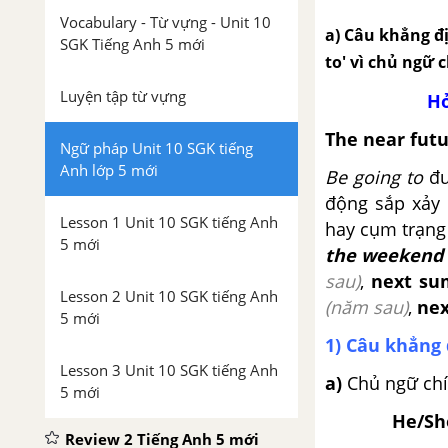
Vocabulary - Từ vựng - Unit 10
a) Câu khẳng đị
SGK Tiếng Anh 5 mới
to' vì chủ ngữ 
Luyện tập từ vựng
Hỏ
The near fut
Ngữ pháp Unit 10 SGK tiếng
Anh lớp 5 mới
Be going to
đư
động sắp xảy 
Lesson 1 Unit 10 SGK tiếng Anh
hay cụm trạng 
5 mới
the weekend
sau)
,
next s
Lesson 2 Unit 10 SGK tiếng Anh
(năm sau)
,
nex
5 mới
1) Câu khẳng
Lesson 3 Unit 10 SGK tiếng Anh
a)
Chủ ngữ chí
5 mới
He/She
Review 2 Tiếng Anh 5 mới