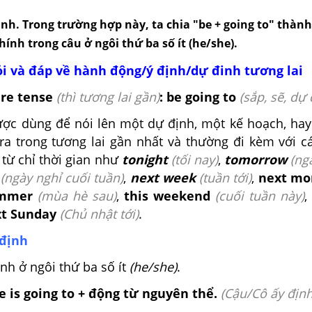
nh. Trong trường hợp này, ta chia "be + going to" thành 
chính trong câu ở ngôi thứ ba số ít (he/she).
i và đáp về hành động/ý định/dự đinh tương lai
ure tense
(thì tương lai gần)
: be going to
(sắp, sẽ, dự 
ợc dùng để nói lên một dự định, một kế hoạch, ha
ra trong tương lai gần nhất và thường đi kèm với cá
từ chỉ thời gian như
tonight
(tối nay)
,
tomorrow
(ng
(ngày nghỉ cuối tuần)
,
next week
(tuần tới)
,
next mo
ummer
(mùa hè sau)
,
this weekend
(cuối tuần này)
,
t Sunday
(Chủ nhật tới)
.
 định
nh ở ngôi thứ ba số ít
(he/she)
.
 is going to + động từ nguyên thể.
(Cậu/Cô ấy định.