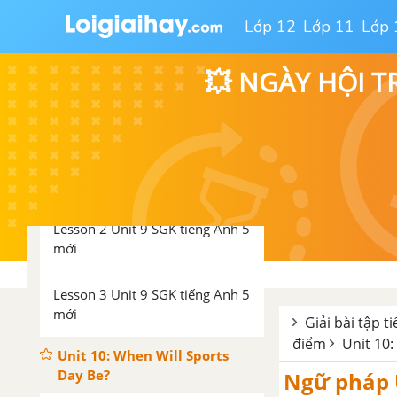
SGK Tiếng Anh 5 mới
Lớp 12
Lớp 11
Lớp 
Luyện tập từ vựng
💥 NGÀY HỘI T
Ngữ pháp Unit 9 SGK tiếng Anh
lớp 5 mới
Lesson 1 Unit 9 SGK tiếng Anh 5
mới
Lesson 2 Unit 9 SGK tiếng Anh 5
mới
Lesson 3 Unit 9 SGK tiếng Anh 5
mới
Giải bài tập t
điểm
Unit 10:
Unit 10: When Will Sports
Day Be?
Ngữ pháp U