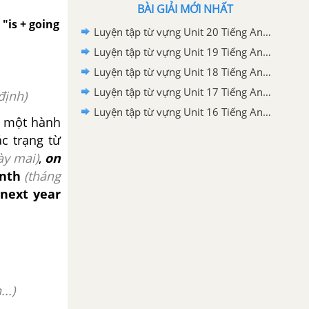
BÀI GIẢI MỚI NHẤT
"is + going
Luyện tập từ vựng Unit 20 Tiếng Anh 5 mới
Luyện tập từ vựng Unit 19 Tiếng Anh 5 mới
Luyện tập từ vựng Unit 18 Tiếng Anh 5 mới
Luyện tập từ vựng Unit 17 Tiếng Anh 5 mới
định)
Luyện tập từ vựng Unit 16 Tiếng Anh 5 mới
y một hành
c trạng từ
ày mai)
,
on
nth
(tháng
next year
..)