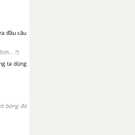
 ra đầu câu
nh... ?)
ng ta dùng
ơi bóng đá