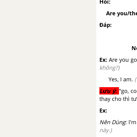
Hỏi:
Lesson 1 Unit 12 trang 12,13
SGK Tiếng Anh lớp 5 mới
Are you/th
Đáp:
Lesson 2 Unit 12 trang 14,15
SGK Tiếng Anh lớp 5 mới
No
Lesson 3 Unit 12 trang 16,17
SGK Tiếng Anh lớp 5 mới
Ex:
Are you goi
không?)
Unit 13: What Do You Do In
Your Free Time?
Yes, I am
.
(
Lưu ý
:
"go, c
Vocabulary - Từ vựng - Unit 13
thay cho thì tư
SGK Tiếng Anh 5 mới
Ex:
Luyện tập từ vựng
Nên Dùng
: I'
này.)
Ngữ pháp Unit 13 SGK Tiếng