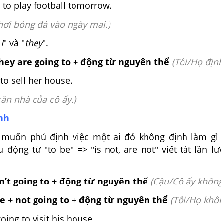
 to play football tomorrow.
hơi bóng đá vào ngày mai.)
"
I
" và "
they
".
hey are going to + động từ nguyên thể
(
Tôi/Họ định
to sell her house.
căn nhà của cô ấy.)
ịnh
muốn phủ định việc một ai đó không định làm gì 
 động từ "to be" => "is not, are not" viết tắt lần lượt
n’t going to + động từ nguyên thể
(
Cậu/Cô ấy không 
e + not going to + động từ nguyên thể
(
Tôi/Họ khôn
oing to visit his house.