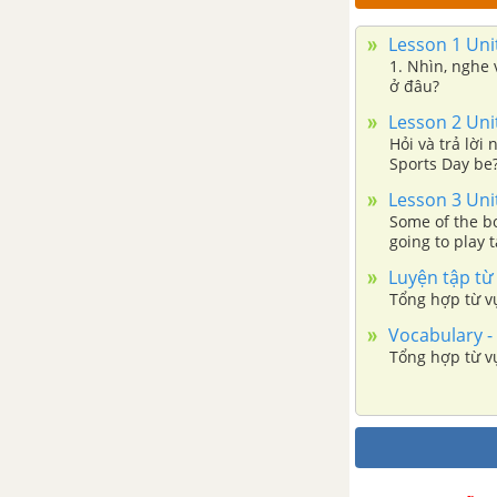
Luyện tập từ vựng
Lesson 1 Unit
Ngữ pháp Unit 15 SGK Tiếng
1. Nhìn, nghe và lặp lại. a) I'm looking for Phong
ở đâu?
Anh 5 mới
Lesson 2 Unit
Hỏi và trả lời
Lesson 1 Unit 15 trang 30 SGK
Sports Day be?
Tiếng Anh lớp 5 mới
Lesson 3 Unit
Some of the boy
Lesson 2 Unit 15 trang 32 SGK
going to play 
Tiếng Anh lớp 5 mới
Luyện tập từ
Tổng hợp từ v
Lesson 3 Unit 15 trang 34 SGK
Vocabulary - 
Tiếng Anh lớp 5 mới
Tổng hợp từ v
Review 3 Tiếng Anh lớp 5
mới
Review 3 trang 36 SGK Tiếng
Anh lớp 5 mới