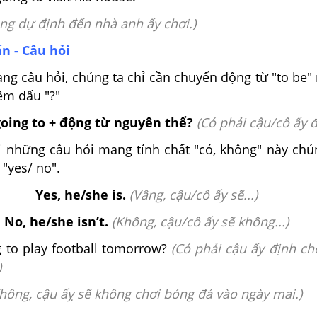
ng dự định đến nhà anh ấy chơi.)
ấn - Câu hỏi
ng câu hỏi, chúng ta chỉ cần chuyển động từ "to be"
êm dấu "?"
going to + động từ nguyên thể?
(
Có phải cậu/cô ấy đị
i những câu hỏi mang tính chất "có, không" này chú
i "yes/ no".
Yes, he/she is.
(
Vâng, cậu/cô ấy sẽ...)
No, he/she isn’t.
(
Không, cậu/cô ấy sẽ không...)
g to play football tomorrow?
(Có phải cậu ấy định ch
)
hông, cậu ấỵ sẽ không chơi bóng đá vào ngày mai.)