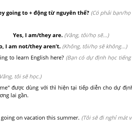
ey going to + động từ nguyên thể?
(
Có phải bạn/họ đ
Yes, I am/they are.
(Vâng, tôi/họ sẽ...)
, I am not/they aren’t.
(Không, tôi/họ sẽ không...)
ng to learn English here?
(Bạn có dự định học tiếng
Vâng, tôi sẽ học.)
ome" được dùng với thì hiện tại tiếp diễn cho dự địn
ơng lai gần.
m going on vacation this summer.
(Tôi sẽ đi nghỉ mát