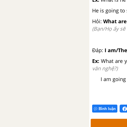
Ngữ pháp Unit 14 SGK Tiếng
He is going to
Anh 5 mới
Hỏi:
What are 
Lesson 1 Unit 14 trang 24 SGK
(
Bạn/Họ ấy sẽ 
Tiếng Anh lớp 5 mới
Lesson 2 Unit 14 trang 26 SGK
Đáp:
I am/The
Tiếng Anh lớp 5 mới
Ex:
What are yo
văn nghệ?)
Lesson 3 Unit 14 trang 28 SGK
Tiếng Anh lớp 5 mới
I am going t
Unit 15: What Would You
Like To Be In The Future?
Vocabulary - Từ vựng - Unit 15
Bình luận
SGK Tiếng Anh 5 mới