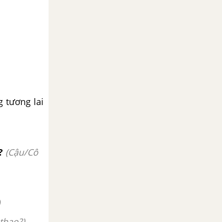
g tương lai
?
(
Cậu/Cô
)
 thao?)