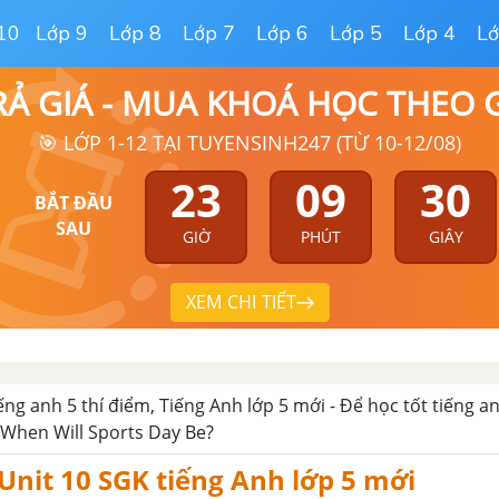
10
Lớp 9
Lớp 8
Lớp 7
Lớp 6
Lớp 5
Lớp 4
Lớ
RẢ GIÁ - MUA KHOÁ HỌC THEO
🎯 LỚP 1-12 TẠI TUYENSINH247 (TỪ 10-12/08)
23
09
29
BẮT ĐẦU
SAU
GIỜ
PHÚT
GIÂY
XEM CHI TIẾT
iếng anh 5 thí điểm, Tiếng Anh lớp 5 mới - Để học tốt tiếng an
 When Will Sports Day Be?
nit 10 SGK tiếng Anh lớp 5 mới