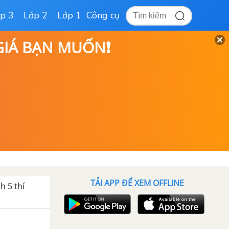
p 3
Lớp 2
Lớp 1
Công cụ
 GIÁ BẠN MUỐN❗
TẢI APP ĐỂ XEM OFFLINE
h 5 thí