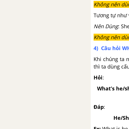
Anh lớp 5 mới
Không nên d
Tương tự như 
Lesson 1 Unit 13 trang 18,19
SGK Tiếng Anh lớp 5 mới
Nên Dùng
: Sh
Không nên dù
Lesson 2 Unit 13 trang 20,21
SGK Tiếng Anh lớp 5 mới
4) Câu hỏi WH
Khi chúng ta 
Lesson 3 Unit 13 trang 22 SGK
Tiếng Anh lớp 5 mới
thì ta dùng cấ
Hỏi
:
Unit 14: What Happened In
The Story?
What’s he/sh
Vocabulary - Từ vựng - Unit 14
SGK Tiếng Anh 5 mới
Đáp
:
He/Sh
Luyện tập từ vựng
Ex:
What is he