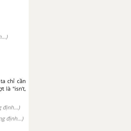
...)
ta chỉ cần
 là "isn’t,
định...)
g định...)