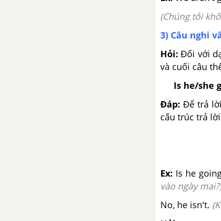
tiếng Anh 5 mới
(Chúng tôi khô
Lesson 2 Unit 11 trang 8, 9 SGK
3) Câu nghi v
tiếng Anh 5 mới
Hỏi:
Đối với dạ
Lesson 3 Unit 11 trang 10, 11
và cuối câu th
SGK tiếng Anh 5 mới
Is he/she 
Unit 12: Don't Ride Your Bike
Đáp:
Để trả lờ
Too Fast!
cấu trúc trả lờ
Vocabulary - Từ vựng - Unit 12
SGK Tiếng Anh 5 mới
Luyện tập từ vựng
Ex:
Is he goin
vào ngày mai?
Ngữ pháp Unit 12 SGK Tiếng
No, he isn't.
(K
Anh lớp 5 mới