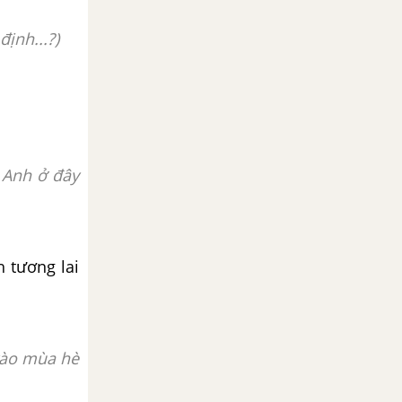
ịnh...?)
 Anh ở đây
h tương lai
 vào mùa hè