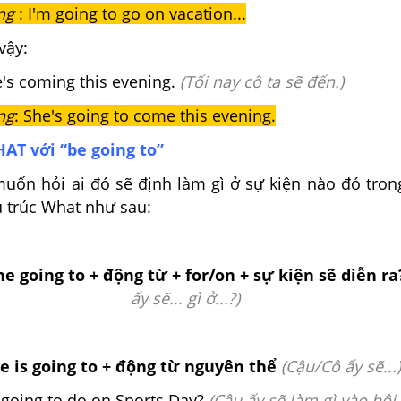
ùng
: I'm going to go on vacation...
vậy:
e's coming this evening.
(Tối nay cô ta sẽ đến.)
ng
: She's going to come this evening.
AT với “be going to”
muốn hỏi ai đó sẽ định làm gì ở sự kiện nào đó tron
u trúc What như sau:
e going to + động từ + for/on + sự kiện sẽ diễn ra
ấy sẽ... gì ở...?)
e is going to + động từ nguyên thể
(
Cậu/Cô ấy sẽ...
 going to do on Sports Day?
(Cậu ấy sẽ làm gì vào hội