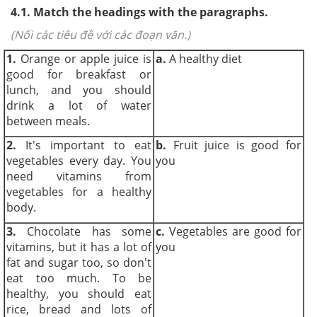
4.1. Match the headings with the paragraphs.
(Nối các tiêu đề với các đoạn văn.)
1.
Orange or apple juice is
a.
A healthy diet
good for breakfast or
lunch, and you should
drink a lot of water
between meals.
2.
It's important to eat
b.
Fruit juice is good for
vegetables every day. You
you
need vitamins from
vegetables for a healthy
body.
3.
Chocolate has some
c.
Vegetables are good for
vitamins, but it has a lot of
you
fat and sugar too, so don't
eat too much. To be
healthy, you should eat
rice, bread and lots of