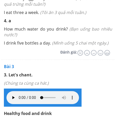
quả trứng mỗi tuần?)
I eat three a week.
(Tôi ăn 3 quả mỗi tuần.)
4. a
How much water do you drink?
(Bạn uống bao nhiêu
nước?)
I drink five bottles a day.
(Mình uống 5 chai một ngày.)
Đánh giá:
Bài 3
3. Let's chant.
(Chúng ta cùng ca hát.)
Healthy food and drink