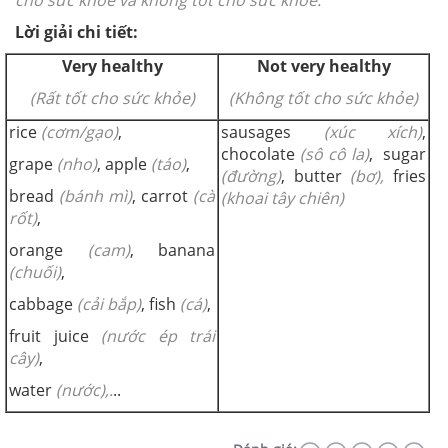
cho sức khỏe và khống tốt cho sức khỏe.
Lời giải chi tiết:
Very healthy
Not very healthy
(Rất tốt cho sức khỏe)
(Không tốt cho sức khỏe)
rice
(cơm/gạo)
,
sausages
(xúc xích)
,
chocolate
(sô cô la)
, sugar
grape
(nho)
, apple
(táo)
,
(đường)
, butter
(bơ),
fries
bread
(bánh mì)
, carrot
(cà
(khoai tây chiên)
rốt)
,
orange
(cam)
, banana
(chuối)
,
cabbage
(cải bắp)
, fish
(cá)
,
fruit juice
(nước ép trái
cây)
,
water
(nước),.
..