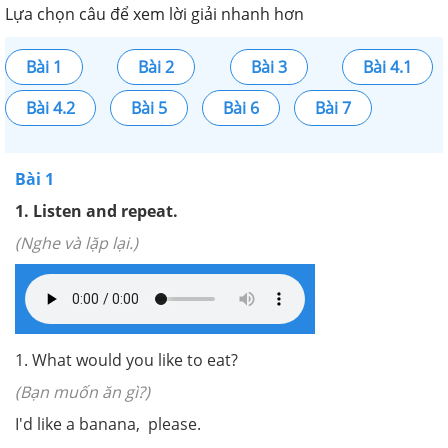
Lựa chọn câu để xem lời giải nhanh hơn
Bài 1
Bài 2
Bài 3
Bài 4.1
Bài 4.2
Bài 5
Bài 6
Bài 7
Bài 1
1. Listen and repeat.
(Nghe và lặp lại.)
1. What would you like to eat?
(Bạn muốn ăn gì?)
I'd like a banana, please.