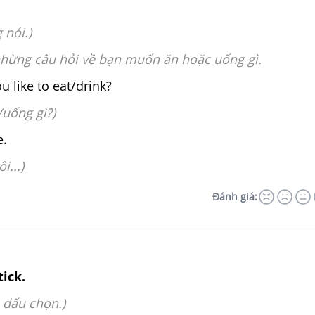
 nói.)
 nhừng câu hỏi về bạn muốn ăn hoặc uống gì.
 like to eat/drink?
uống gì?)
., please.
i...)
Đánh giá:
tick.
 dấu chọn.)