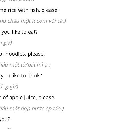
ome rice with fish, please.
cho cháu một ít cơm với cá.)
ou like to eat?
 gì?)
 of noodles, please.
áu một tô/bát mì ạ.)
you like to drink?
ng gì?)
on of apple juice, please.
háu một hộp nước ép táo.)
you?