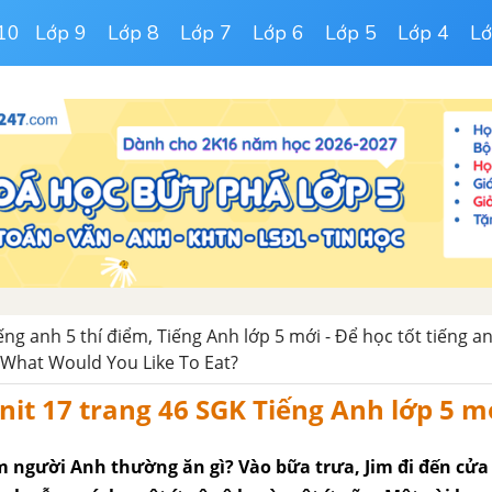
10
Lớp 9
Lớp 8
Lớp 7
Lớp 6
Lớp 5
Lớp 4
Lớ
iếng anh 5 thí điểm, Tiếng Anh lớp 5 mới - Để học tốt tiếng an
 What Would You Like To Eat?
nit 17 trang 46 SGK Tiếng Anh lớp 5 m
m người Anh thường ăn gì? Vào bữa trưa, Jim đi đến cửa