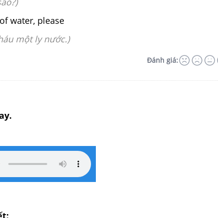
sao?)
s of water, please
háu một ly nước.)
Đánh giá:
ay.
ết: