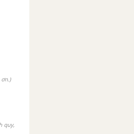
 ơn.)
h quy,