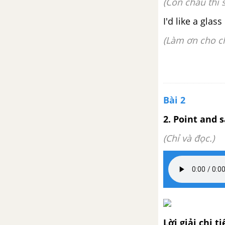
(Còn cháu thì 
Unit 20: Which One Is More
I'd like a glas
Exciting, Life In The City Or
Life In The Countryside?
(Làm ơn cho c
Vocabulary - Từ vựng - Unit 20
SGK Tiếng Anh 5 mới
Luyện tập từ vựng
Bài 2
2. Point and s
Ngữ pháp Unit 20 SGK Tiếng
Anh lớp 5 mới
(Chỉ và đọc.)
Lesson 1 Unit 20 trang 64 SGK
Tiếng Anh lớp 5 mới
Lesson 2 Unit 20 trang 66 SGK
Tiếng Anh lớp 5 mới
Lời giải chi ti