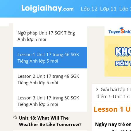
SGK Tiếng Anh 5 mới
Lớp 12
Lớp 11
Lớp 
Luyện tập từ vựng
Ngữ pháp Unit 17 SGK Tiếng
Anh lớp 5 mới
Lesson 1 Unit 17 trang 46 SGK
Tiếng Anh lớp 5 mới
Lesson 2 Unit 17 trang 48 SGK
Tiếng Anh lớp 5 mới
Giải bài tập t
điểm
Unit 17:
Lesson 3 Unit 17 trang 50 SGK
Tiếng Anh lớp 5 mới
Lesson 1 U
Unit 18: What Will The
Ngày nay trẻ e
Weather Be Like Tomorrow?