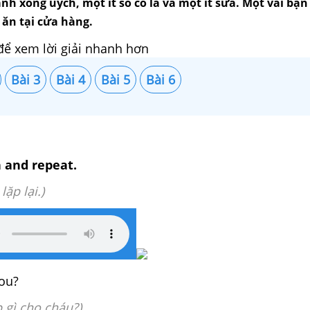
h xỗng uých, một ít sô cô la và một ít sữa. Một vài bạn
ăn tại cửa hàng.
để xem lời giải nhanh hơn
Bài 3
Bài 4
Bài 5
Bài 6
n and repeat.
lặp lại.)
you?
p gì cho cháu?)