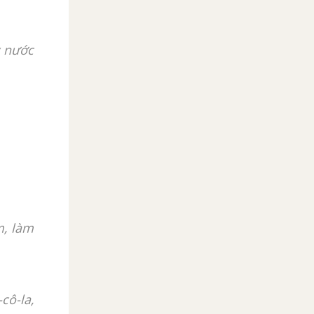
y nước
m, làm
cô-la,