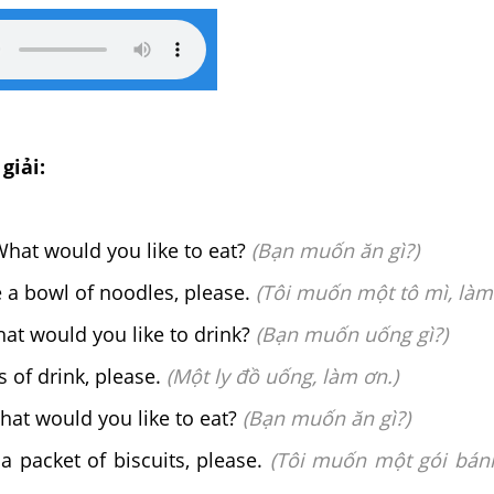
giải:
hat would you like to eat?
(Bạn muốn ăn gì?)
 a bowl of noodles, please.
(Tôi muốn một tô mì, làm
at would you like to drink?
(Bạn muốn uống gì?)
of drink, please.
(Một ly đồ uống, làm ơn.)
hat would you like to eat?
(Bạn muốn ăn gì?)
a packet of biscuits, please.
(Tôi muốn một gói bán