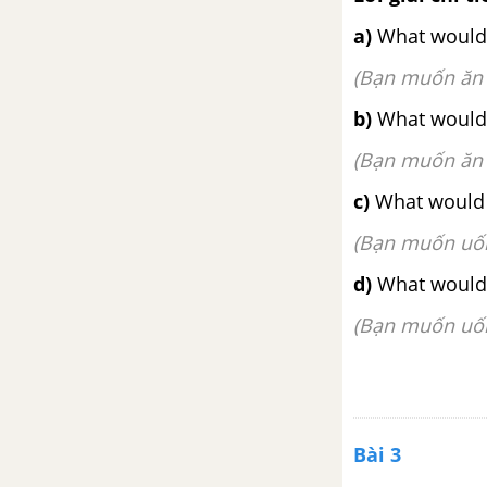
Lesson 3 Unit 20 trang 68 SGK
a)
What would yo
Tiếng Anh lớp 5 mới
(Bạn muốn ăn 
Review 4 Tiếng Anh lớp 5
b)
What would yo
mới
(
Bạn muốn ăn 
Review 4 trang 70 SGK Tiếng
Anh lớp 5 mới
c)
What would y
(Bạn muốn uốn
Short story Cat and mouse 4
trang 72 SGK Tiếng Anh lớp 5
d)
What would y
mới
(Bạn muốn uốn
Bài 3