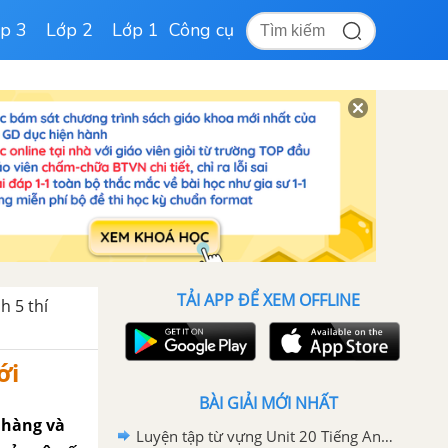
p 3
Lớp 2
Lớp 1
Công cụ
TẢI APP ĐỂ XEM OFFLINE
h 5 thí
ới
BÀI GIẢI MỚI NHẤT
 hàng và
Luyện tập từ vựng Unit 20 Tiếng Anh 5 mới