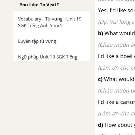
You Like To Visit?
Yes. I'd like s
Vocabulary - Từ vựng - Unit 19
(Dạ. Vui lòng 
SGK Tiếng Anh 5 mới
b)
What would y
Luyện tập từ vựng
(Cháu muốn ăn
I'd like a bowl
Ngữ pháp Unit 19 SGK Tiếng
Anh lớp 5 mới
(Làm ơn cho ch
c)
What would 
Lesson 1 Unit 19 trang 58 SGK
Tiếng Anh lớp 5 mới
(Cháu muốn uố
I'd like a cart
Lesson 2 Unit 19 trang 60 SGK
Tiếng Anh lớp 5 mới
(Làm ơn cho c
Lesson 3 Unit 19 trang 62 SGK
d)
How about 
Tiếng Anh lớp 5 mới