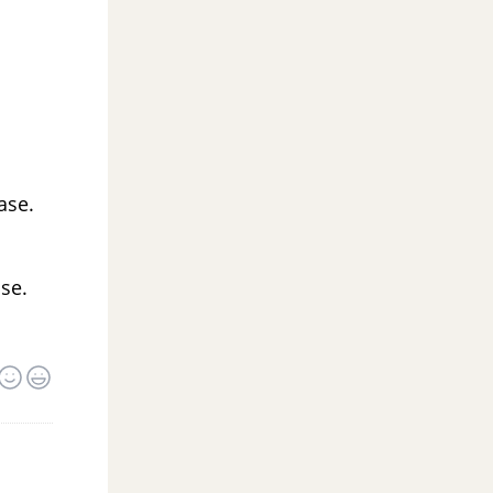
ease.
ase.