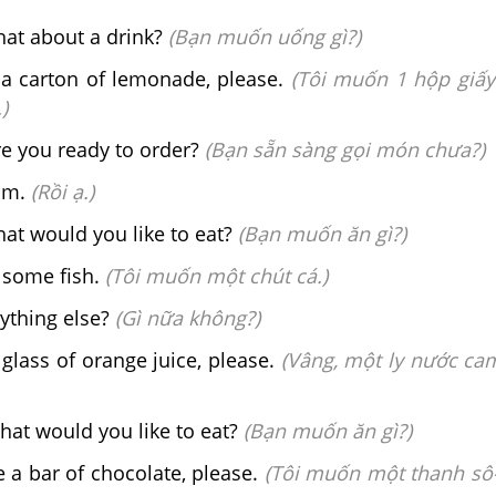
at about a drink?
(Bạn muốn uống gì?)
 a carton of lemonade, please.
(Tôi muốn 1 hộp giấ
)
re you ready to order?
(Bạn sẵn sàng gọi món chưa?)
am.
(Rồi ạ.)
at would you like to eat?
(Bạn muốn ăn gì?)
 some fish.
(Tôi muốn một chút cá.)
ything else?
(Gì nữa không?)
lass of orange juice, please.
(Vâng, một ly nước ca
hat would you like to eat?
(Bạn muốn ăn gì?)
e a bar of chocolate, please.
(Tôi muốn một thanh sô-