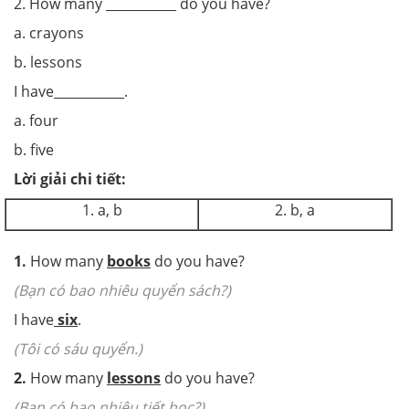
2. How many ___________ do you have?
a. crayons
b. lessons
I have___________.
a. four
b. five
Lời giải chi tiết:
1. a, b
2. b, a
1.
How many
books
do you have?
(Bạn có bao nhiêu quyển sách?
)
I have
six
.
(Tôi có sáu quyển.
)
2.
How many
lessons
do you have?
(Bạn có bao nhiêu tiết học?
)