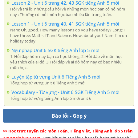
Lesson 2 - Unit 6 trang 42, 43 SGK tiếng Anh 5 mới
Hỏi và trả lời những câu hỏi về những môn học bạn có nó hôm
nay : Thường có mỗi môn học bao nhiêu lần trong tuần.
Lesson 1 - Unit 6 trang 40, 41 SGK tiếng Anh 5 mới
Nam: Oh, good. How many lessons do you have today? Long: I
have three: Maths, IT and Science. How about you? Nam: I'm on
holiday today.
Ngữ pháp Unit 6 SGK tiếng Anh lớp 5 mới
1. Hỏi đáp hôm nay bạn có học không, 2. Hỏi đáp về môn học
yêu thích của ai đó. 3. Hỏi đáp về ai đó hôm nay có bao nhiêu
môn học.
Luyện tập từ vựng Unit 6 Tiếng Anh 5 mới
Tổng hợp từ vựng Unit 6 Tiếng Anh 5 mới
Vocabulary - Từ vựng - Unit 6 SGK Tiếng Anh 5 mới
Tổng hợp từ vựng tiếng Anh lớp 5 mới unit 6
Báo lỗi - Góp ý
>> Học trực tuyến các môn Toán, Tiếng Việt, Tiếng Anh lớp 5 trên
Tuyensinh247.com
. Cam kết giúp con lớp 5 học tốt, hoàn trả học phí