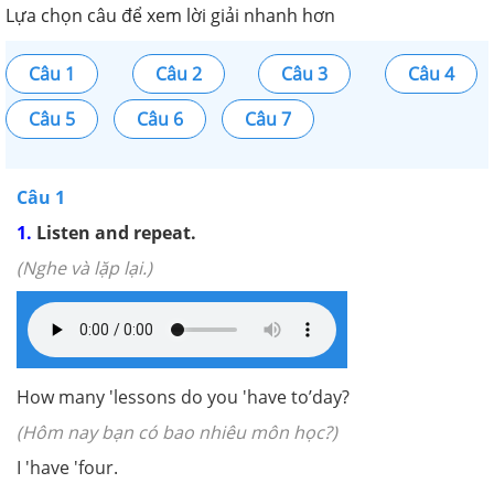
Lựa chọn câu để xem lời giải nhanh hơn
Câu 1
Câu 2
Câu 3
Câu 4
Câu 5
Câu 6
Câu 7
Câu 1
1.
Listen and repeat.
(Nghe và lặp lại.)
How many 'lessons do you 'have to’day?
(Hôm nay bạn có bao nhiêu môn học?)
I 'have 'four.