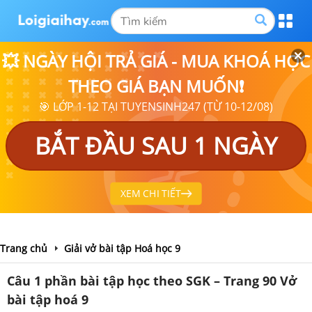
💥 NGÀY HỘI TRẢ GIÁ - MUA KHOÁ HỌC
THEO GIÁ BẠN MUỐN❗
🎯 LỚP 1-12 TẠI TUYENSINH247 (TỪ 10-12/08)
BẮT ĐẦU SAU 1 NGÀY
XEM CHI TIẾT
Trang chủ
Giải vở bài tập Hoá học 9
Câu 1 phần bài tập học theo SGK – Trang 90 Vở
bài tập hoá 9