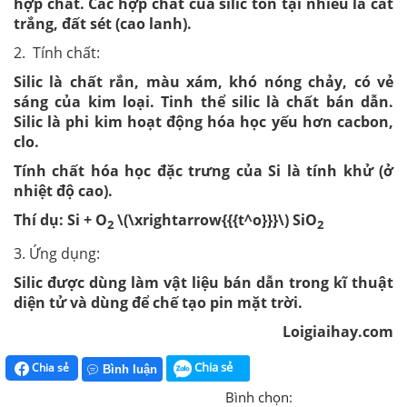
hợp chất. Các hợp chất của silic tồn tại nhiều là cát
trắng, đất sét (cao lanh).
2. Tính chất:
Silic là chất rắn, màu xám, khó nóng chảy, có vẻ
sáng của kim loại. Tinh thể silic là chất bán dẫn.
Silic là phi kim hoạt động hóa học yếu hơn cacbon,
clo.
Tính chất hóa học đặc trưng của Si là tính khử (ở
nhiệt độ cao).
Thí dụ: Si + O
\(\xrightarrow{{{t^o}}}\) SiO
2
2
3. Ứng dụng:
Silic được dùng làm vật liệu bán dẫn trong kĩ thuật
diện tử và dùng để chế tạo pin mặt trời.
Loigiaihay.com
Chia sẻ
Chia sẻ
Bình luận
Bình chọn: