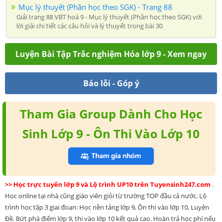
Mục lý thuyết (Phần học theo SGK) - Trang 88
Giải trang 88 VBT hoá 9 - Mục lý thuyết (Phần học theo SGK) với
lời giải chi tiết các câu hỏi và lý thuyết trong bài 30
Luyện Bài Tập Trắc nghiệm Hóa lớp 9 - Xem ngay
Báo lỗi - Góp ý
Tham Gia Group Dành Cho Học
Sinh Lớp 9 - Ôn Thi Vào Lớp 10
>> Học trực tuyến lớp 9 và Lộ trình UP10 trên Tuyensinh247.com
.
Học online tại nhà cũng giáo viên giỏi từ trường TOP đầu cả nước. Lộ
trình học tập 3 giai đoạn: Học nền tảng lớp 9, Ôn thi vào lớp 10, Luyện
Đề. Bứt phá điểm lớp 9, thi vào lớp 10 kết quả cao. Hoàn trả học phí nếu