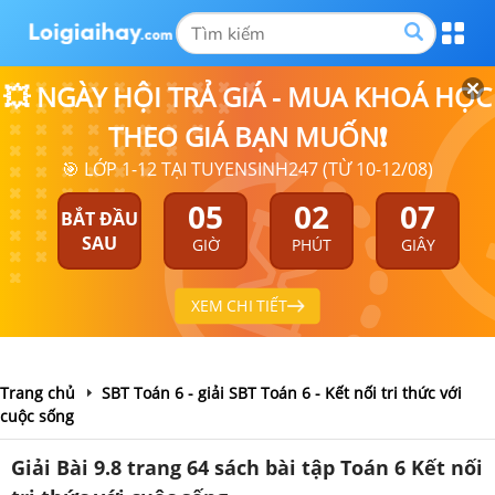
💥 NGÀY HỘI TRẢ GIÁ - MUA KHOÁ HỌC
THEO GIÁ BẠN MUỐN❗
🎯 LỚP 1-12 TẠI TUYENSINH247 (TỪ 10-12/08)
05
02
07
BẮT ĐẦU
SAU
GIỜ
PHÚT
GIÂY
XEM CHI TIẾT
Trang chủ
SBT Toán 6 - giải SBT Toán 6 - Kết nối tri thức với
cuộc sống
Giải Bài 9.8 trang 64 sách bài tập Toán 6 Kết nối