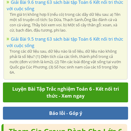
Giải Bài 9.6 trang 63 sách bài tập Toán 6 Kết nối tri thức
với cuộc sống
Tìm giá trị không hợp lí (nếu có) trong các dãy dữ liệu sau: a) Tên
một số truyện cổ tích: Sọ Dừa, Thạch Sanh,Ông lão đánh cá và
con cá vàng, Thầy bói xem voi. b) Một số cây thân gỗ: xoan, xà
cừ, bạch đàn, đậu tương, phi lao.
Giải Bài 9.5 trang 63 sách bài tập Toán 6 Kết nối tri thức
với cuộc sống
Trong các dữ liệu sau, dữ liệu nào là số liệu, dữ liệu nào không
phải là số liệu? (1) Diện tích của các tỉnh, thành phố trong cả
nước (đơn vị tính là km2). (2) Tên các loài động vật sống tại vườn
Quốc gia Cúc Phương. (3) Số học sinh nam của các tổ trong lớp
6A.
Luyện Bài Tập Trắc nghiệm Toán 6 - Kết nối tri
thức - Xem ngay
Báo lỗi - Góp ý