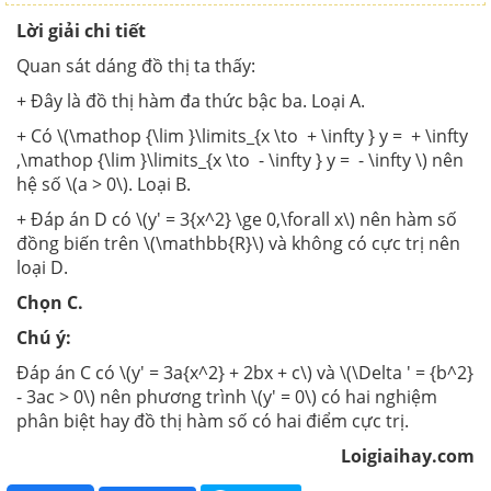
Lời giải chi tiết
Quan sát dáng đồ thị ta thấy:
+ Đây là đồ thị hàm đa thức bậc ba. Loại A.
+ Có \(\mathop {\lim }\limits_{x \to + \infty } y = + \infty
,\mathop {\lim }\limits_{x \to - \infty } y = - \infty \) nên
hệ số \(a > 0\). Loại B.
+ Đáp án D có \(y' = 3{x^2} \ge 0,\forall x\) nên hàm số
đồng biến trên \(\mathbb{R}\) và không có cực trị nên
loại D.
Chọn C.
Chú ý:
Đáp án C có \(y' = 3a{x^2} + 2bx + c\) và \(\Delta ' = {b^2}
- 3ac > 0\) nên phương trình \(y' = 0\) có hai nghiệm
phân biệt hay đồ thị hàm số có hai điểm cực trị.
Loigiaihay.com