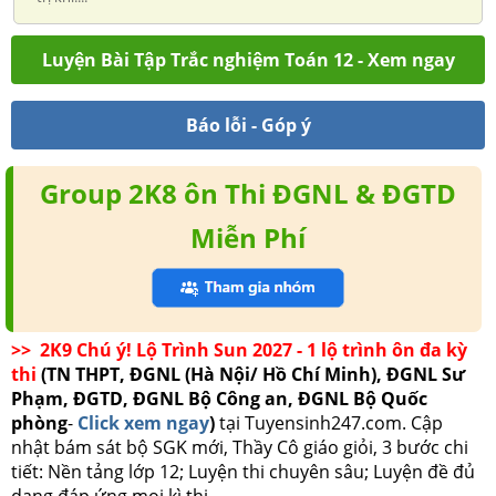
Luyện Bài Tập Trắc nghiệm Toán 12 - Xem ngay
Báo lỗi - Góp ý
Group 2K8 ôn Thi ĐGNL & ĐGTD
Miễn Phí
>> 2K9 Chú ý! Lộ Trình Sun 2027 - 1 lộ trình ôn đa kỳ
thi
(TN THPT, ĐGNL (Hà Nội/ Hồ Chí Minh), ĐGNL Sư
Phạm, ĐGTD, ĐGNL Bộ Công an, ĐGNL Bộ Quốc
phòng
-
Click xem ngay
)
tại Tuyensinh247.com.
Cập
nhật bám sát bộ SGK mới, Thầy Cô giáo giỏi, 3 bước chi
tiết: Nền tảng lớp 12; Luyện thi chuyên sâu; Luyện đề đủ
dạng đáp ứng mọi kì thi.