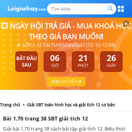
💥 NGÀY HỘI TRẢ GIÁ - MUA KHOÁ HỌC
THEO GIÁ BẠN MUỐN❗
🎯 LỚP 1-12 TẠI TUYENSINH247 (TỪ 10-12/08)
06
21
26
BẮT ĐẦU
SAU
GIỜ
PHÚT
GIÂY
XEM CHI TIẾT
Trang chủ
Giải SBT toán hình học và giải tích 12 cơ bản
Bài 1.70 trang 38 SBT giải tích 12
Giải bài 1.70 trang 38 sách bài tập giải tích 12. Biểu thức