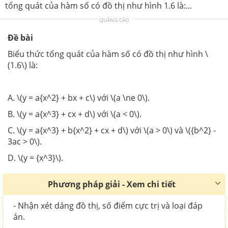
tổng quát của hàm số có đồ thị như hình 1.6 là:...
QUẢNG CÁO
Đề bài
Biểu thức tổng quát của hàm số có đồ thị như hình \
(1.6\) là:
A. \(y = a{x^2} + bx + c\) với \(a \ne 0\).
B. \(y = a{x^3} + cx + d\) với \(a < 0\).
C. \(y = a{x^3} + b{x^2} + cx + d\) với \(a > 0\) và \({b^2} -
3ac > 0\).
D. \(y = {x^3}\).
Phương pháp giải - Xem chi tiết
- Nhận xét dáng đồ thị, số điểm cực trị và loại đáp
án.