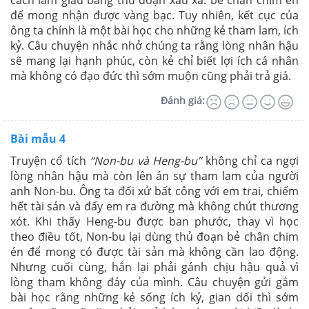
để mong nhận được vàng bạc. Tuy nhiên, kết cục của
ông ta chính là một bài học cho những kẻ tham lam, ích
kỷ. Câu chuyện nhắc nhở chúng ta rằng lòng nhân hậu
sẽ mang lại hạnh phúc, còn kẻ chỉ biết lợi ích cá nhân
mà không có đạo đức thì sớm muộn cũng phải trả giá.
Đánh giá:
Bài mẫu 4
Truyện cổ tích
“Non-bu và Heng-bu”
không chỉ ca ngợi
lòng nhân hậu mà còn lên án sự tham lam của người
anh Non-bu. Ông ta đối xử bất công với em trai, chiếm
hết tài sản và đẩy em ra đường mà không chút thương
xót. Khi thấy Heng-bu được ban phước, thay vì học
theo điều tốt, Non-bu lại dùng thủ đoạn bẻ chân chim
én để mong có được tài sản mà không cần lao động.
Nhưng cuối cùng, hắn lại phải gánh chịu hậu quả vì
lòng tham không đáy của mình. Câu chuyện gửi gắm
bài học rằng những kẻ sống ích kỷ, gian dối thì sớm