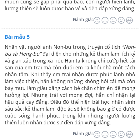
muộn cũng sẽ gặp phải quả báo, còn người hiền lành,
lương thiện sẽ luôn được bảo vệ và đền đáp xứng đáng.
Đánh giá:
Bài mẫu 5
Nhân vật người anh Non-bu trong truyện cổ tích
“Non-
bu và Heng-bu”
đại diện cho những kẻ tham lam, ích kỷ
và gian xảo trong xã hội. Hắn ta không chỉ cướp hết tài
sản của em trai mà còn đuổi em ra khỏi nhà một cách
nhẫn tâm. Khi thấy em trai nhận được phúc lành nhờ
làm việc thiện, hắn không những không hối cải mà còn
bày mưu làm giàu bằng cách bẻ chân chim én để mong
hưởng lợi. Nhưng trái với mong đợi, hắn chỉ nhận lại
hậu quả cay đắng. Điều đó thể hiện bài học nhân sinh
sâu sắc: kẻ tham lam, độc ác sẽ không bao giờ có được
cuộc sống hạnh phúc, trong khi những người lương
thiện luôn nhận được sự đền đáp xứng đáng.
Đánh giá: