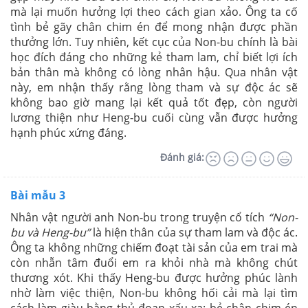
mà lại muốn hưởng lợi theo cách gian xảo. Ông ta cố
tình bẻ gãy chân chim én để mong nhận được phần
thưởng lớn. Tuy nhiên, kết cục của Non-bu chính là bài
học đích đáng cho những kẻ tham lam, chỉ biết lợi ích
bản thân mà không có lòng nhân hậu. Qua nhân vật
này, em nhận thấy rằng lòng tham và sự độc ác sẽ
không bao giờ mang lại kết quả tốt đẹp, còn người
lương thiện như Heng-bu cuối cùng vẫn được hưởng
hạnh phúc xứng đáng.
Đánh giá:
Bài mẫu 3
Nhân vật người anh Non-bu trong truyện cổ tích
“Non-
bu và Heng-bu”
là hiện thân của sự tham lam và độc ác.
Ông ta không những chiếm đoạt tài sản của em trai mà
còn nhẫn tâm đuổi em ra khỏi nhà mà không chút
thương xót. Khi thấy Heng-bu được hưởng phúc lành
nhờ làm việc thiện, Non-bu không hối cải mà lại tìm
cách làm giàu bằng thủ đoạn xấu xa: bẻ chân chim én