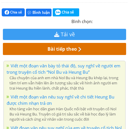
Chia sẻ
Chia sẻ
Bình luận
Bình chọn:
Tải về
Bài tiếp theo
Viết một đoạn văn bày tỏ thái độ, suy nghĩ về người em
trong truyện cổ tích “Nol Bu và Heung Bu”
Câu chuyện của anh em nhà Nol Bu và Heung Bu khép lại, trong
tâm trí em vẫn hiện lên ấn tượng sâu sắc về hình ảnh người em
trai Heung Bu hiền lành, chất phác, thật thà
Viết một đoạn văn nêu suy nghĩ về chi tiết Heung Bu
được chim nhạn trả ơn
Kho tàng văn học dân gian Hàn Quốc nổi bật với truyện cổ Nol
Bu và Heung Bu. Truyện có giá trị sâu sắc về bài học đạo lý làm
người và cách ứng xử nhân văn trong cuộc đời
Viết đoạn văn nêu suy nghĩ của em về truyện cổ tích Nol