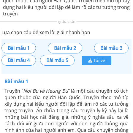
quen thuộc của người Hàn Quốc. Truyện theo mô típ xây
dựng hai kiểu người đối lập để làm rõ các tư tưởng trong
truyện
QUẢNG CÁO
Lựa chọn câu để xem lời giải nhanh hơn
Bài mẫu 1
Bài mẫu 2
Bài mẫu 3
Bài mẫu 4
Bài mẫu 5
Tải về
Bài mẫu 1
Truyện “
Nol Bu và Heung Bu
" là một câu chuyện cổ tích
quen thuộc của người Hàn Quốc. Truyện theo mô típ
xây dựng hai kiểu người đối lập để làm rõ các tư tưởng
trong truyện. Ẩn chứa trong câu truyện ly kỳ này lại là
những bài học rất đáng giá, những ý nghĩa sâu xa về
cách đối xử giữa con người với con người thông qua
hình ảnh của hai người anh em. Qua câu chuyện chúng