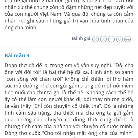
tha để lại những bài học giá trị. Không chỉ là cách đối
nhân xử thế chúng còn tô đậm những nét đẹp tuyệt vời
của con người Việt Nam. Và qua đó, chúng ta còn cảm
nhận rõ, ghi sâu những giá trị văn hóa tinh thần của
ông cha mình.
Đánh giá:
Bài mẫu 3
Đoạn thơ đã để lại trong em vô vàn suy nghĩ. “Đời cha
ông với đời tôi” là hai thế hệ đã xa. Hình ảnh so sánh
“con sông với chân trời” không chỉ khiến lời thơ hàm
súc mà dường như còn gửi gắm trong đó một nỗi niềm
tiếc nuối cho thứ ta gọi là thế hệ. Khoảng cách thế hệ
ấy có thể làm con người khác đi, đổi thay nhưng ở đó,
ta vẫn thấy “Chỉ còn chuyện cổ thiết tha”. Đó là những
tình cảm sâu nặng, tha thiết mà cha ông ta gửi gắm
qua những câu chuyện cổ đồng thời cũng chính là
những tình cảm của nhà thơ với chuyện cổ nước mình.
Dòng thơ cuối: “Cho tôi nhận mặt ông cha của mình”