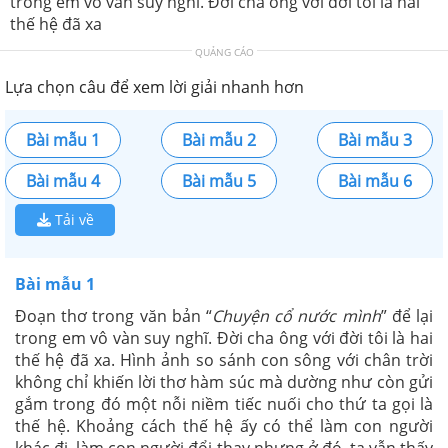
trong em vô vàn suy nghĩ. Đời cha ông với đời tôi là hai
thế hệ đã xa
QUẢNG CÁO
Lựa chọn câu để xem lời giải nhanh hơn
Bài mẫu 1
Bài mẫu 2
Bài mẫu 3
Bài mẫu 4
Bài mẫu 5
Bài mẫu 6
Tải về
Bài mẫu 1
Đoạn thơ trong văn bản “
Chuyện cổ nước mình
” để lại
trong em vô vàn suy nghĩ. Đời cha ông với đời tôi là hai
thế hệ đã xa. Hình ảnh so sánh con sông với chân trời
không chỉ khiến lời thơ hàm súc mà dường như còn gửi
gắm trong đó một nỗi niềm tiếc nuối cho thứ ta gọi là
thế hệ. Khoảng cách thế hệ ấy có thể làm con người
khác đi, làm con người đổi thay nhưng ở đó, ta vẫn thấy