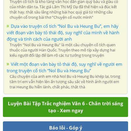
Truyện cổ tích là kho tàng văn học dân gian quý báu và giàu có
của nhân dân ta. Tác giả Lâm Thị Mỹ Dạ đã thể hiện và đúc kết
thật hay, thật sâu lắng những bài học quý giá từ những câu
chuyện cổ trong bài thơ “Chuyện cổ nước mình”
Dựa vào truyện cổ tích “Nol Bu và Heung Bu”, em hãy
viết đoạn văn bày tỏ thái độ, suy nghĩ của mình về hành
động và tính cách của người anh
Truyện “Nol Bu và Heung Bu" là một câu chuyện cổ tích quen
thuộc của người Hàn Quốc. Truyện theo mô típ xây dựng hai
kiểu người đối lập để làm rõ các tư tưởng trong truyện
Viết một đoạn văn bày tỏ thái độ, suy nghĩ về người em
trong truyện cổ tích “Nol Bu và Heung Bu”
Câu chuyện của anh em nhà Nol Bu và Heung Bu khép lại, trong
tâm trí em vẫn hiện lên ấn tượng sâu sắc về hình ảnh người em
trai Heung Bu hiền lành, chất phác, thật thà
Luyện Bài Tập Trắc nghiệm Văn 6 - Chân trời sáng
tạo - Xem ngay
Báo lỗi - Góp ý