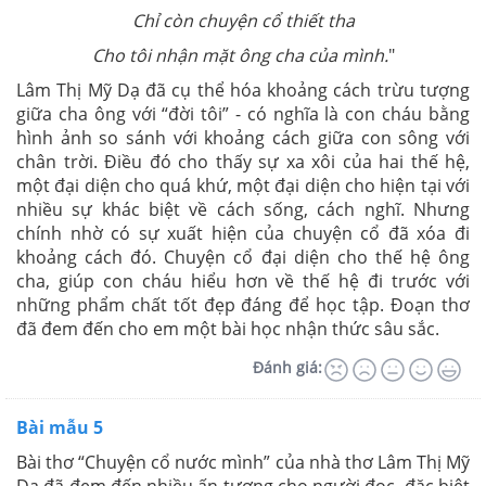
Chỉ còn chuyện cổ thiết tha
Cho tôi nhận mặt ông cha của mình.
"
Lâm Thị Mỹ Dạ đã cụ thể hóa khoảng cách trừu tượng
giữa cha ông với “đời tôi” - có nghĩa là con cháu bằng
hình ảnh so sánh với khoảng cách giữa con sông với
chân trời. Điều đó cho thấy sự xa xôi của hai thế hệ,
một đại diện cho quá khứ, một đại diện cho hiện tại với
nhiều sự khác biệt về cách sống, cách nghĩ. Nhưng
chính nhờ có sự xuất hiện của chuyện cổ đã xóa đi
khoảng cách đó. Chuyện cổ đại diện cho thế hệ ông
cha, giúp con cháu hiểu hơn về thế hệ đi trước với
những phẩm chất tốt đẹp đáng để học tập. Đoạn thơ
đã đem đến cho em một bài học nhận thức sâu sắc.
Đánh giá:
Bài mẫu 5
Bài thơ “Chuyện cổ nước mình” của nhà thơ Lâm Thị Mỹ
Dạ đã đem đến nhiều ấn tượng cho người đọc, đặc biệt