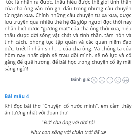
tức là nhận ra được, thấu hiểu được thế giới tinh thần
của cha ông vẫn còn ghi dấu trong những câu chuyện
từ ngàn xưa. Chính những câu chuyện từ xa xưa, được
lưu truyền qua nhiều thế hệ đã giúp người đọc thời nay
nhận biết được “gương mặt” của cha ông thời xưa, hiểu
thấu được đời sống vật chất và tinh thần, tâm hồn và
tính cách, phong tục tập quán và các quan niệm đạo
đức, triết lí nhân sinh, … của cha ông. Và chúng ta của
hôm nay nhất định sẽ trau dồi mình, sẽ nỗ lực và cố
gắng để quê hương, để bài học trong chuyện cổ ấy mãi
sáng ngời!
Đánh giá:
Bài mẫu 4
Khi đọc bài thơ “Chuyện cổ nước mình”, em cảm thấy
ấn tượng nhất với đoạn thơ:
"
Đời cha ông với đời tôi
Như con sông với chân trời đã xa