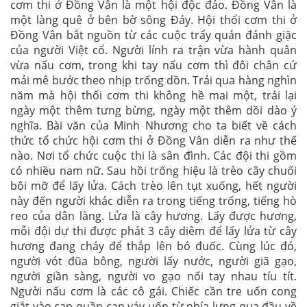
cơm thi ở Đồng Vân là một hội độc đáo. Đồng Vân là
một làng quê ở bên bờ sông Đáy. Hội thổi cơm thi ở
Đồng Vân bắt nguồn từ các cuộc trẩy quán đánh giặc
của người Việt cổ. Người lính ra trận vừa hành quân
vừa nấu cơm, trong khi tay nấu cơm thì đôi chân cứ
mải mê bước theo nhịp trống dồn. Trải qua hàng nghìn
năm mà hội thổi cơm thi không hề mai một, trái lại
ngày một thêm tưng bừng, ngày một thêm dồi dào ý
nghĩa. Bài văn của Minh Nhương cho ta biết về cách
thức tổ chức hội cơm thi ở Đồng Vân diễn ra như thế
nào. Nơi tổ chức cuộc thi là sân đình. Các đội thi gồm
có nhiều nam nữ. Sau hồi trống hiệu là trèo cây chuối
bôi mỡ để lấy lửa. Cách trèo lên tụt xuống, hết người
này đến người khác diễn ra trong tiếng trống, tiếng hò
reo của dân làng. Lửa là cây hương. Lấy được hương,
mỗi đội dự thi được phát 3 cây diêm để lấy lửa từ cây
hương đang cháy để thắp lên bó đuốc. Cùng lúc đó,
người vót đũa bông, người lấy nước, người giã gạo,
người giần sàng, người vo gạo nối tay nhau tíu tít.
Người nấu cơm là các cô gái. Chiếc cần tre uốn cong
giắt vào cạp quần cạp váy uốn từ phía lưng qua đầu về