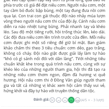
phía trước có giá để đặt niêu cơm. Người nấu cơm, một
tay cầm bó đuốc bập bùng, một tay đung đưa nồi cơm
qua lại. Con trai con gái thuộc đội nào nhảy múa lượn
vòng theo người nấu cơm thi của đội ấy. Cánh nấu cơm
diễn ra náo nhiệt tưng bừng. Phải nhanh tay và khéo
léo. Sau độ một tiếng rưỡi, hồi trống thúc lên, kéo dài.
Các đội đưa niêu cơm lên trình trước cửa đền. Mỗi niêu
cơm được ghi một số riêng để giữ bí mật. Ban giám
khảo chấm thi theo 3 tiêu chuẩn: cơm dẻo, gạo trắng,
không có cháy. Đội nào giật được giải lấy làm tự hào
“khó có gì sánh nổi đối với dân làng”. TVới những tiêu
chuẩn khắt khe trong quá trình nấu cơm, cùng với sự
khéo léo của những người tham gia, hội thi đã tạo ra
những niêu cơm thơm ngon, đậm đà hương vị quê
hương. Hội nấu cơm thi ở Đồng Vân giúp người tham
gia và tất cả những vị khác xem hội cảm thấy vui vẻ,
hứng khởi và đầy tự hào với truyền thống dân tộc.
Đánh giá:
(4/5 ⭐ - 3 lượt)