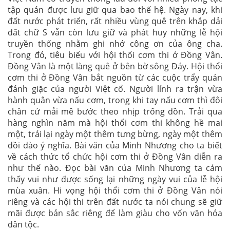
tập quán được lưu giữ qua bao thế hệ. Ngày nay, khi
đất nước phát triển, rất nhiều vùng quê trên khắp dải
đất chữ S vẫn còn lưu giữ và phát huy những lễ hội
truyền thống nhằm ghi nhớ công ơn của ông cha.
Trong đó, tiêu biểu với hội thổi cơm thi ở Đồng Vân.
Đồng Vân là một làng quê ở bên bờ sông Đáy. Hội thổi
cơm thi ở Đồng Vân bắt nguồn từ các cuộc trẩy quán
đánh giặc của người Việt cổ. Người lính ra trận vừa
hành quân vừa nấu cơm, trong khi tay nấu cơm thì đôi
chân cứ mải mê bước theo nhịp trống dồn. Trải qua
hàng nghìn năm mà hội thổi cơm thi không hề mai
một, trái lại ngày một thêm tưng bừng, ngày một thêm
dồi dào ý nghĩa. Bài văn của Minh Nhương cho ta biết
về cách thức tổ chức hội cơm thi ở Đồng Vân diễn ra
như thế nào. Đọc bài văn của Minh Nhương ta cảm
thấy vui như được sống lại những ngày vui của lễ hội
mùa xuân. Hi vọng hội thổi cơm thi ở Đồng Vân nói
riêng và các hội thi trên đất nước ta nói chung sẽ giữ
mãi được bản sắc riêng để làm giàu cho vốn văn hóa
dân tộc.