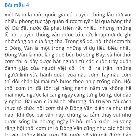
Bài mẫu 4
Việt Nam là một quốc gia có truyền thống lâu đời với
nhiều phong tục tập quán được truyền lại qua hàng thế
kỷ. Dù đất nước đã phát triển rất nhiều, nhưng những
lễ hội truyền thống vẫn được tổ chức khắp nơi để ghi
nhớ công ơn của ông cha. Trong số đó, hội thổi cơm thi
ở Đồng Vân là một trong những ví dụ tiêu biểu nhất.
Đồng Vân là một làng quê bên bờ sông Đáy, và hội thổi
cơm thi ở đây được bắt nguồn từ các cuộc trẩy quân
đánh giặc của người Việt cổ. Khi đi ra trận, những
người lính vừa hành quân vừa nấu cơm. Tay nấu cơm
thì đôi chân lại mải mê bước theo nhịp trống dồn. Hội
thổi cơm thi đã tồn tại hàng nghìn năm và không hề
mai một, ngược lại càng ngày càng tưng bừng, dồi dào
ý nghĩa. Bài văn của Minh Nhương đã truyền tải cách
thức tổ chức hội cơm thi ở Đồng Vân diễn ra như thế
nào. Khi đọc bài văn này, chúng ta cảm thấy vui như
được sống lại những ngày lễ hội mùa xuân. Hi vọng
rằng hội thổi cơm thi ở Đồng Vân cũng như các hội thi
truyền thống khác trên đất nước sẽ giữ mãi được bản