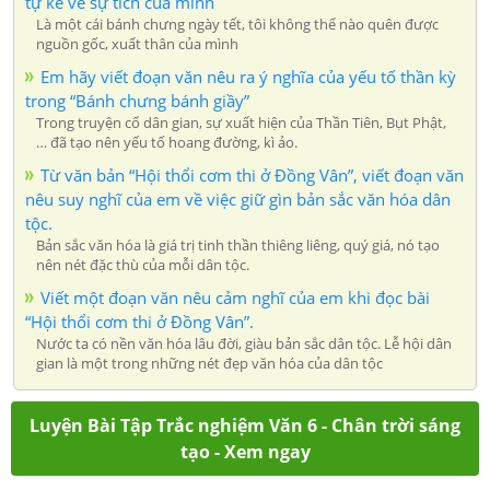
tự kể về sự tích của mình
Là một cái bánh chưng ngày tết, tôi không thể nào quên được
nguồn gốc, xuất thân của mình
Em hãy viết đoạn văn nêu ra ý nghĩa của yếu tố thần kỳ
trong “Bánh chưng bánh giầy”
Trong truyện cổ dân gian, sự xuất hiện của Thần Tiên, Bụt Phật,
… đã tạo nên yếu tố hoang đường, kì ảo.
Từ văn bản “Hội thổi cơm thi ở Đồng Vân”, viết đoạn văn
nêu suy nghĩ của em về việc giữ gìn bản sắc văn hóa dân
tộc.
Bản sắc văn hóa là giá trị tinh thần thiêng liêng, quý giá, nó tạo
nên nét đặc thù của mỗi dân tộc.
Viết một đoạn văn nêu cảm nghĩ của em khi đọc bài
“Hội thổi cơm thi ở Đồng Vân”.
Nước ta có nền văn hóa lâu đời, giàu bản sắc dân tộc. Lễ hội dân
gian là một trong những nét đẹp văn hóa của dân tộc
Luyện Bài Tập Trắc nghiệm Văn 6 - Chân trời sáng
tạo - Xem ngay