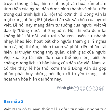
truyền thống là loại hình sinh hoạt văn hoá, sản phẩm
tinh thần của người dân được hình thành và phát triển
trong quá trình lịch sử.
Hội thổi cơm thi ở Đồng Vân
là
một trong những lễ hội giàu bản sắc văn hóa của người
Việt. Lễ hội này mang đậm tư tưởng của người Việt về
đạo lý “Uống nước nhớ nguồn”. Hội thi vừa đem lại
không khí sôi nổi, vui tươi, vừa rèn luyện sự nhanh
nhạy, khéo léo, hoạt bát cho người tham gia. Ý nghĩa
hơn cả, hội thi được hình thành và phát triển nhằm tái
hiện lại truyền thống trẩy quân, đánh giặc của người
Việt xưa. Sự tái hiện đó nhằm thể hiện lòng biết ơn
chặng đường lịch sử hào hùng của dân tộc Việt Nam ta.
Có thể thấy, lễ hội thổi cơm thi ở Đồng Vân đã góp
phần phát huy những nét đẹp cổ truyền trong sinh
hoạt văn hóa hiện đại hôm nay.
Đánh giá:
Bài mẫu 2
Việt Nam có truyền thống lâu đời với nhiều phong tục