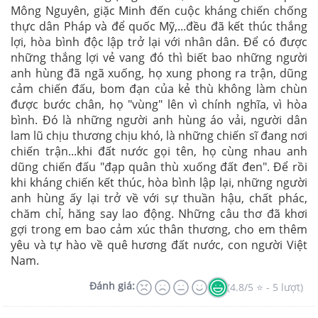
Mông Nguyên, giặc Minh đến cuộc kháng chiến chống
thực dân Pháp và để quốc Mỹ,...đều đã kết thúc thắng
lợi, hòa bình độc lập trở lại với nhân dân. Để có được
những thắng lợi vẻ vang đó thì biết bao những người
anh hùng đã ngã xuống, họ xung phong ra trận, dũng
cảm chiến đấu, bom đạn của kẻ thù không làm chùn
được bước chân, họ "vùng" lên vì chính nghĩa, vì hòa
bình. Đó là những người anh hùng áo vải, người dân
lam lũ chịu thương chịu khó, là những chiến sĩ đang nơi
chiến trận...khi đất nước gọi tên, họ cùng nhau anh
dũng chiến đấu "đạp quân thù xuống đất đen". Để rồi
khi kháng chiến kết thúc, hòa bình lập lại, những người
anh hùng ấy lại trở về với sự thuần hậu, chất phác,
chăm chỉ, hăng say lao động. Những câu thơ đã khơi
gợi trong em bao cảm xúc thân thương, cho em thêm
yêu và tự hào về quê hương đất nước, con người Việt
Nam.
Đánh giá:
(4.8/5 ⭐ - 5 lượt)