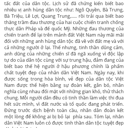
tấc đất của dân tộc. Lịch sử đã chứng kiến biết bao
nhiêu vị anh hùng dân tộc như: Ngô Quyền, Bà Trưng,
Bà Triệu, Lê Lợi, Quang Trung,..... rồi trải qua biết bao
thăng trầm đau thương của hai cuộc chiến tranh chống
thực dân Pháp và đế quốc Mỹ. Những đau thương của
chiến tranh để lại trên mảnh đất Việt Nam này mãi mãi
đối với những anh hùng dân tộc đã về với đất mẹ và với
cả những người ở lại. Thế nhưng, tinh thần dũng cảm,
anh dũng của những chiến sĩ đã ngã xuống vì độc lập
tự do của dân tộc cùng với sự trung hậu, đảm đang của
biết bao thế hệ người ở hậu phương chính là phẩm
chất tuyệt đẹp của nhân dân Việt Nam. Ngày nay, khi
được sống trong hòa bình, vẻ đẹp của dân tộc Việt
Nam được thể hiện bằng sự đoàn kết, gắn bó, nhân
nghĩa cùng nhau đối mặt với những gian khó, thử thách
chung. Mỗi người dân đều có tinh thần làm việc thi đua
hết sức mình, vì đất nước và tổ quốc đang phát triển.
Đứng trước dịch bệnh toàn cầu, nhân dân đoàn kết
một lòng để không ai bị bỏ lại phía sau. Tóm lại, nhân
dân Việt Nam luôn có được tinh thần dân tộc tuyệt đẹp