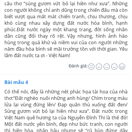
câu thơ “súng gươm vứt bỏ lại hiền như xưa”. Những
con người không chỉ anh dũng trong chiến đấu mà còn
biết vượt qua mất mát chiến tranh, chịu thương, chịu
khó cùng nhau xây dựng đất nước hòa bình, hạnh
phúc.Đất nước ngày một khang trang, đời sống nhân
dân cũng đổi thay rõ rệt. Vậy nhưng, hình ảnh hào
hùng trong quá khứ và niềm vui của con người những
năm đầu hòa bình sẽ mãi trường tồn với thời gian. Yêu
lắm đất nước ta ơi - Việt Nam!
Đánh giá:
Bài mẫu 4
Có thể nói, đây là những nét phác họa tài hoa của nhà
thơ:“Đất nghèo nuôi những anh hùng/ Chìm trong máu
lửa lại vùng đứng lên/ Đạp quân thù xuống đất đen/
Súng gươm vứt bỏ lại hiền như xưa”. Đất nước trong
Việt Nam quê hương ta của Nguyễn Đình Thi là thế đó!
Một đất nước yên bình, đẹp như bức tranh, con người
thì hiền hòa, nhân hậu nhưng sẽ “rũ bùn đứng dậy