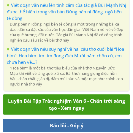
Viết đoạn văn nêu lên tình cảm của tác giả Bùi Mạnh Nhị
được thể hiện trong văn bản Đứng bên ni đồng, ngó bên
tê đồng
Đứng bên ni đồng, ngó bên tê đồng là một trong những bài ca
dao, dân ca đặc sắc của văn học dân gian Việt Nam nói về vẻ đẹp
của quê hương, đất nước. Tác giả Bùi Mạnh Nhị đã có công trình
nghiên cứu sâu sắc về bài thơ này
Viết đoạn văn nêu suy nghĩ về hai câu thơ cuối bài “Hoa
bìm”: Hoa bìm tim tím đong đưa Mười năm chốn cũ, em
chưa hẹn về…?
“Hoa bìm” là một bài thơ tiêu biểu của nhà thơ Nguyễn Đức
Mậu khi viết về làng quê, xứ sở. Bài thơ mang giọng điệu hồn
hậu, chân chất, giản dị, đẫm mùi bùn và mộc mạc như chính con
người nhà thơ vậy
Luyện Bài Tập Trắc nghiệm Văn 6 - Chân trời sáng
tạo - Xem ngay
Báo lỗi - Góp ý