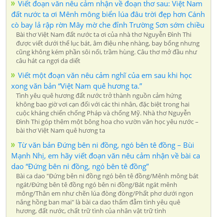
Viết đoạn văn nêu cảm nhận về đoạn thơ sau: Việt Nam
đất nước ta ơi Mênh mông biển lúa đâu trời đẹp hơn Cánh
cò bay lả rập rờn Mây mờ che đỉnh Trường Sơn sớm chiều
Bài thơ Việt Nam đất nước ta ơi của nhà thơ Nguyễn Đình Thi
được viết dưới thể lục bát, âm điệu nhẹ nhàng, bay bổng nhưng
cũng không kém phần sôi nổi, trầm hùng. Câu thơ mở đầu như
câu hát ca ngợi da diết
Viết một đoạn văn nêu cảm nghĩ của em sau khi học
xong văn bản “Việt Nam quê hương ta.”
Tình yêu quê hương đất nước trở thành nguồn cảm hứng
không bao giờ vơi cạn đối với các thi nhân, đặc biệt trong hai
cuộc kháng chiến chống Pháp và chống Mỹ. Nhà thơ Nguyễn
Đình Thi góp thêm một bông hoa cho vườn văn học yêu nước –
bài thơ Việt Nam quê hương ta
Từ văn bản Đứng bên ni đồng, ngó bên tê đồng – Bùi
Mạnh Nhị, em hãy viết đoạn văn nêu cảm nhận về bài ca
dao “Đứng bên ni đồng, ngó bên tê đồng”
Bài ca dao "Đứng bên ni đồng ngó bên tê đồng/Mênh mông bát
ngát/Đứng bên tê đồng ngó bên ni đồng/Bát ngát mênh
mông/Thân em như chẽn lúa đòng đòng/Phất phơ dưới ngọn
nắng hồng ban mai" là bài ca dao thấm đẫm tình yêu quê
hương, đất nước, chất trữ tình của nhân vật trữ tình