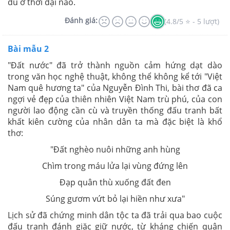
dù ở thời đại nào.
Đánh giá:
(4.8/5 ⭐ - 5 lượt)
Bài mẫu 2
"Đất nước" đã trở thành nguồn cảm hứng dạt dào
trong văn học nghệ thuật, không thể không kể tới "Việt
Nam quê hương ta" của Nguyễn Đình Thi, bài thơ đã ca
ngợi vẻ đẹp của thiên nhiên Việt Nam trù phú, của con
người lao động cần cù và truyền thống đấu tranh bất
khất kiên cường của nhân dân ta mà đặc biệt là khổ
thơ:
"Đất nghèo nuôi những anh hùng
Chìm trong máu lửa lại vùng đứng lên
Đạp quân thù xuống đất đen
Súng gươm vứt bỏ lại hiền như xưa"
Lịch sử đã chứng minh dân tộc ta đã trải qua bao cuộc
đấu tranh đánh giặc giữ nước, từ kháng chiến quân