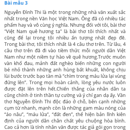
Bài mẫu 3
Nguyễn Đình Thi là một trong những nhà văn xuất sắc
nhất trong nền Văn học Việt Nam. Ông đã có nhiều tác
phẩm hay và vô cùng ý nghĩa. Nhưng đối với tôi, bài thơ
"Việt Nam quê hương ta" là bài thơ tôi thích nhất và
cũng để lại trong tôi nhiều ấn tượng nhất đẹp đẽ.
Trong bài thơ, tôi thích nhất là 4 câu thơ trên. Từ lâu, 4
câu thơ trên đã đi vào tiềm thức mỗi người dân Việt
Nam như một niềm tự hào về quê hương.Trước muôn
vàn khổ đau, mảnh đất nghèo biến những con người
bé nhỏ thành những anh hùng bất khuất, không chịu
lùi bước trước bạo tàn mà “chìm trong máu lửa lại vùng
đứng lên”. Trong mọi hoàn cảnh, lòng yêu nước luôn
được đặt lên trên hết.Chiến thắng của nhân dân ta
cũng chính ở tinh thần tự cường và ý chí gan dạ ấy. Vần
thơ Nguyễn Đình Thi độc đáo ở chỗ, bên cạnh những
cụm từ nhanh, mạnh còn là những gam màu nóng của
“áo nâu”, “máu lửa”, “đất đen”, thể hiện bản lĩnh kiên
định của người dân chân chất yêu chuộng hòa bình.
Cao cả hơn là tính nhân văn được tác giả gói gọn trong