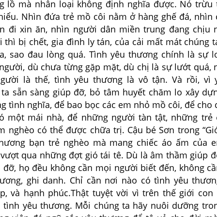
ng lồ mà nhân loại không định nghĩa được. Nó trừu
iểu. Nhìn đứa trẻ mồ côi nằm ở hàng ghế đá, nhìn 
 đi xin ăn, nhìn người dân miền trung đang chịu
 thì bị chết, gia đình ly tán, của cải mất mát chúng 
xa, sao đau lòng quá. Tình yêu thương chính là sự l
người, dù chưa từng gặp mặt, dù chị là sự lướt quá,
gười là thế, tình yêu thương là vô tận. Và rồi, vì 
ta sẵn sàng giúp đỡ, bỏ tâm huyết chăm lo xây dự
g tình nghĩa, để bao bọc các em nhỏ mồ côi, để cho 
ó một mái nhà, để những người tàn tật, những trẻ
 nghèo có thể được chữa trị. Cậu bé Sơn trong “Gi
thương bạn trẻ nghèo mà mang chiếc áo ấm của e
vượt qua những đợt gió tái tê. Dù là âm thầm giúp đ
p đỡ, họ đều không cần mọi người biết đến, không c
ương, ghi danh. Chỉ cần nơi nào có tình yêu thươn
p, và hạnh phúc.Thật tuyệt vời vì trên thế giới con
n tình yêu thương. Mỗi chúng ta hãy nuôi dưỡng tron