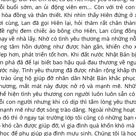
i buổi sớm, an ủi động viên em... Còn với trẻ con
 hòa đồng và thân thiết. Khi nhìn thấy Hiên đứng ở
i cùng, Lan đã gọi Hiên lại, hỏi thăm rất chân thàn
đề nghị đem chiếc áo bông cho Hiên, Lan cũng đồn
ạy về nhà lấy. Nhờ có tình yêu thương mà những nỗ
rong tâm hồn dường như được hàn gắn, khiến cho 
ẹp hơn, phát triển tốt hơn. Khi đất nước Nhật Bản b
àn phá đã để lại biết bao hậu quả đau thương về ngư
ước này. Tình yêu thương đã được nhân rộng khắp th
 trào ủng hộ giúp đỡ nhân dân Nhật Bản khắc phụ
thương, mất mát này được nở rộ và mạnh mẽ. Nhữ
thể hiện tình yêu thương con người luôn luôn sẵn có
mỗi con người nhưng khi có dịp thì tấm lòng yêu thư
 mạnh mẽ như đợt sóng trào dâng. Ngoài những hoạt
 đó thì ở ngay tại trường lớp tôi cũng có những bạn 
o khó cần được giúp đỡ, vì gia đình quá khốn khó mà
học để phụ giúp gia đình mưu sinh. Chúng tôi là học