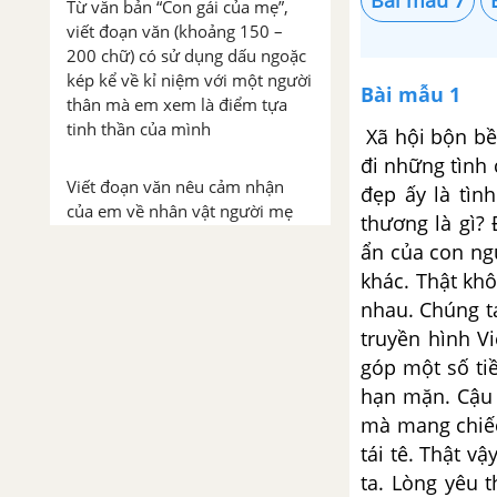
Từ văn bản “Con gái của mẹ”,
viết đoạn văn (khoảng 150 –
200 chữ) có sử dụng dấu ngoặc
kép kể về kỉ niệm với một người
Bài mẫu 1
thân mà em xem là điểm tựa
tinh thần của mình
Xã hội bộn bề
đi những tình 
Viết đoạn văn nêu cảm nhận
đẹp ấy là tìn
của em về nhân vật người mẹ
thương là gì?
trong văn bản “Con gái của mẹ"
ẩn của con ng
khác. Thật kh
Viết đoạn văn cảm nhận nhân
nhau. Chúng ta
vật người con trong văn bản
truyền hình V
“Con gái của mẹ”
góp một số ti
hạn mặn. Cậu 
Viết một đoạn văn giới thiệu về
mà mang chiếc
tác phẩm Chiếc lá cuối cùng
tái tê. Thật v
ta. Lòng yêu
Viết đoạn văn nêu cảm nhận