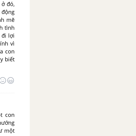
 ở đó,
à động
ạnh mẽ
h tình
đi lợi
ính vì
ữa con
y biết
ột con
 hướng
hư một