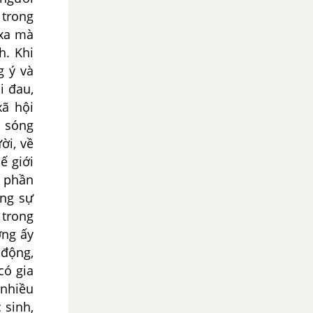
 trong
 xa mà
h. Khi
g ý và
i đau,
xã hội
ị sóng
ời, về
ế giới
c phần
ng sự
 trong
ơng ấy
 động,
có gia
 nhiều
 sinh,