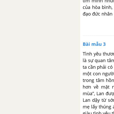
tim mình nhữn
Viết đoạn văn ngắn nêu cảm
của hòa bình,
nhận về 3 câu cuối bài thơ Mây
đạo đức nhân 
và sóng
Viết đoạn văn nêu cảm nhận
của em về tình mẫu tử qua bài
thơ "Mây và sóng"
Bài mẫu 3
Tình yêu thươn
Viết đoạn văn ngắn nêu lên cảm
là sự quan tâ
nhận của em về nhân vật em bé
trong bài thơ Mây và sóng
ta cần phải có
một con người
Qua văn bản “Chị sẽ gọi em
trong tâm hồn
bằng tên”, hãy viết một đoạn
hơn về mặt n
văn nêu cảm nhận của em về
mùa”, Lan đượ
tình cảm anh chị em trong gia
Lan dậy từ sớ
đình
mẹ lấy thúng 
giàu tình yêu 