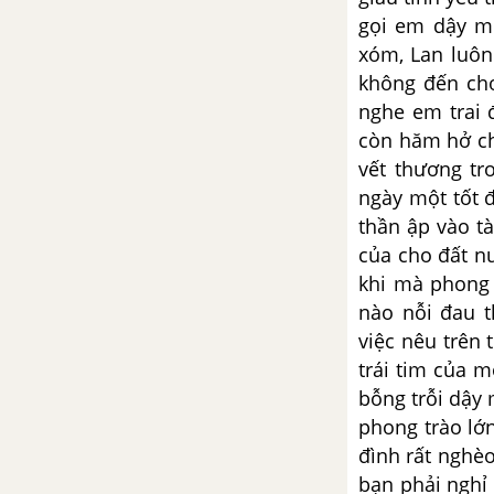
Viết đoạn văn cảm nhận về
gọi em dậy mỗ
nhân vật chị gái trong văn bản
xóm, Lan luôn
“Chị sẽ gọi em bằng tên”
không đến chơ
nghe em trai 
Viết đoạn văn cảm nhận về
nhân vật cậu em trai trong văn
còn hăm hở ch
bản “Chị sẽ gọi em bằng tên”
vết thương t
ngày một tốt đ
Từ văn bản “Con là…”, em hãy
thần ập vào t
viết đoạn văn nêu suy nghĩ về
của cho đất n
tình yêu thương cha mẹ dành
khi mà phong
cho con cái
nào nỗi đau 
việc nêu trên 
Viết đoạn văn ngắn (7-10 câu)
trái tim của 
giới thiệu về bài thơ “Con là” - Y
Phương
bỗng trỗi dậy
phong trào lớn
Hãy viết một đoạn văn nêu cảm
đình rất nghè
nhận của em về tình cảm gia
bạn phải nghỉ 