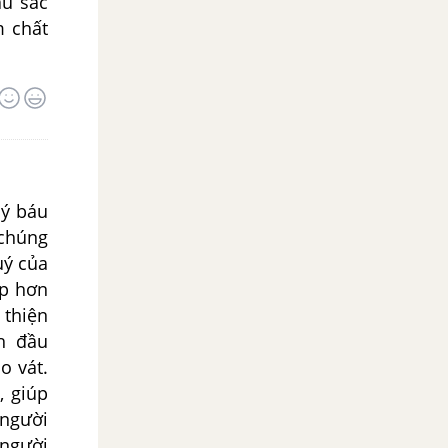
àu sắc
m chất
uý báu
 chúng
uý của
ẹp hơn
 thiện
h đầu
o vát.
, giúp
 người
 người