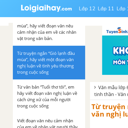
đầu mùa”
Lớp 12
Lớp 11
Lớp 
Từ truyện ngắn “Gió lạnh đầu
mùa”, hãy viết đoạn văn nêu
cảm nhận của em về các nhân
vật trong văn bản.
Từ truyện ngắn “Gió lạnh đầu
mùa”, hãy viết một đoạn văn
nghị luận về tình yêu thương
trong cuộc sống
Từ văn bản “Tuổi thơ tôi”, em
Văn mẫu lớp 6
hãy viết đoạn văn nghị luận về
tinh thần - Văn
cách ứng xử của mỗi người
Từ truyện 
trong cuộc sống
văn nghị l
Viết đoạn văn nêu cảm nhận
của em về nhân vật người thầy