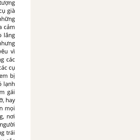
 tượng
cụ già
 những
ta cảm
o lắng
 nhưng
yêu vì
ng các
các cụ
 em bị
ó lạnh
m gái
ỡ, hay
ần mọi
g, nơi
 người
g trái