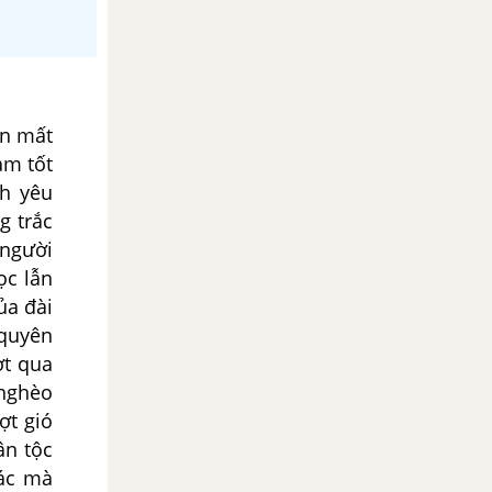
ên mất
ảm tốt
nh yêu
g trắc
 người
ọc lẫn
ủa đài
 quyên
ợt qua
 nghèo
ợt gió
ân tộc
hác mà