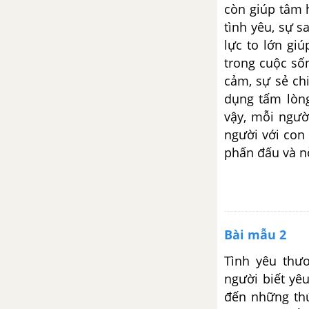
của em về nhân vật Giôn-xi
còn giúp tâm 
trong tác phẩm “Chiếc lá cuối
tình yêu, sự s
cùng”
lực to lớn gi
trong cuộc sốn
Viết một đoạn văn phân tích ý
cảm, sự sẻ chi
nghĩa của hình ảnh chiếc lá cuối
dụng tấm lòng
cùng trong truyện ngắn cùng
vậy, mỗi ngườ
tên
người với con 
Bài 7: Gia đình thương yêu
phấn đấu và nỗ
Tưởng tượng mình là người con
trong bài thơ Những cánh
buồm, em hãy viết một đoạn
văn (khoảng 200 chữ) trong đó
Bài mẫu 2
có sử dụng từ đa nghĩa để chia
sẻ với mọi người về những “bến
Tình yêu thư
bờ” mà “cánh buồm trắng” của
người biết yê
em sẽ đến
đến những th