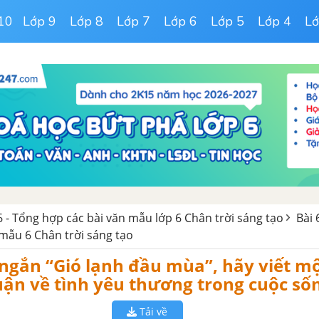
10
Lớp 9
Lớp 8
Lớp 7
Lớp 6
Lớp 5
Lớp 4
Lớ
 - Tổng hợp các bài văn mẫu lớp 6 Chân trời sáng tạo
Bài 
 mẫu 6 Chân trời sáng tạo
ngắn “Gió lạnh đầu mùa”, hãy viết m
uận về tình yêu thương trong cuộc số
Tải về