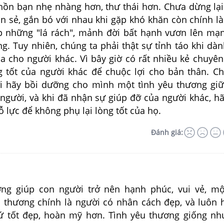
hồn bạn nhẹ nhàng hơn, thư thái hơn. Chưa dừng lại
an sẻ, gắn bó với nhau khi gặp khó khăn còn chính l
úp những "lá rách", mảnh đời bất hạnh vươn lên m
g. Tuy nhiên, chúng ta phải thật sự tỉnh táo khi dàn
a cho người khác. Vì bây giờ có rất nhiều kẻ chuyên 
 tốt của người khác để chuộc lợi cho bản thân. Ch
i hãy bồi dưỡng cho mình một tình yêu thương gi
người, và khi đã nhận sự giúp đỡ của người khác, hã
 lực để không phụ lại lòng tốt của họ.
Đánh giá:
ơng giúp con người trở nên hạnh phúc, vui vẻ, m
u thương chính là người có nhân cách đẹp, và luôn
ứ tốt đẹp, hoàn mỹ hơn. Tình yêu thương giống n