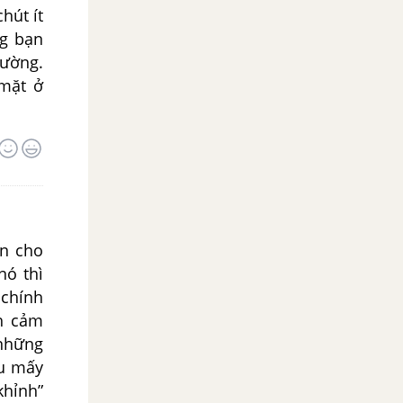
hút ít
ng bạn
rường.
 mặt ở
n cho
ó thì
 chính
nh cảm
 những
ếu mấy
khỉnh”