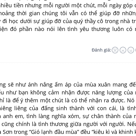
nhiều tiền nhưng mỗi người một chút, mỗi ngày góp c
hoảng thời gian chúng tôi vẫn có thể giúp đỡ nhữ
 đi học dưới sự giúp đỡ của quý thầy cô trong nhà t
iện đó phần nào nói lên tình yêu thương luôn có
Đánh giá:
ơng sẽ như ánh nắng ấm áp của mùa xuân mang đế
ếu như bạn không cảm nhận được năng lượng của n
hỉ là để ý thêm một chút là có thể nhận ra được. Nó
hiêng liêng của đấng sinh thành với con cái, là tì
a anh em, tình làng nghĩa xóm, sự chân thành của
 cũng chính là tình thương giữa người với người. N
Sơn trong “Gió lạnh đầu mùa” đều “kiêu kì và khinh 