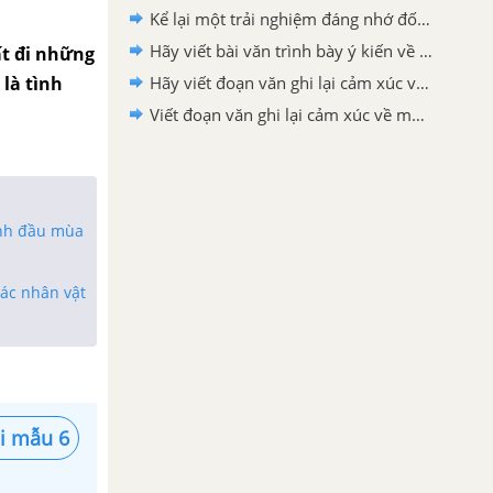
Kể lại một trải nghiệm đáng nhớ đối với bản thân
Hãy viết bài văn trình bày ý kiến về một hiện tượng trong đời sống
ất đi những
là tình
Hãy viết đoạn văn ghi lại cảm xúc về một bài thơ
Viết đoạn văn ghi lại cảm xúc về một bài thơ
ạnh đầu mùa
ác nhân vật
̀i mẫu 6