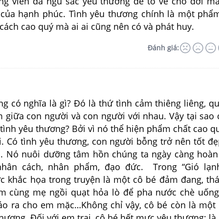
g viên đá ngũ sắc yêu thương để tô vẻ cho đời m
 của hạnh phúc. Tình yêu thương chính là một phẩ
cách cao quý mà ai ai cũng nên có và phát huy.
Đánh giá:
g có nghĩa là gì? Đó là thứ tình cảm thiêng liêng, q
m giữa con người và con người với nhau. Vậy tại sao
 tình yêu thương? Bởi vì nó thể hiện phẩm chất cao q
. Có tình yêu thương, con người bỗng trở nên tốt đ
. Nó nuôi dưỡng tâm hồn chúng ta ngày càng hoàn
hân cách, nhân phẩm, đạo đức. Trong “Gió lạn
c khắc họa trong truyện là một cô bé đảm đang, thá
m cùng mẹ ngồi quạt hỏa lò để pha nước chè uống
áo ra cho em mặc…Không chỉ vậy, cô bé còn là một
thương. Đối với em trai, cô bé hết mực yêu thương: là