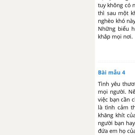
đình trong bài thơ Con là…
tuy không có 
thì sau một k
Bài 8: Những góc nhìn cuộc
nghèo khó này
sống
Những biểu h
khắp mọi nơi.
Viết đoạn văn khoảng 150 – 200
chữ tóm tắt văn bản Học thầy,
học bạn
Em hãy viết một đoạn văn giải
Bài mẫu 4
thích câu tục ngữ "Không thầy
đố mày làm nên" và "Học thầy
Tình yêu thư
không tày học bạn"
mọi người. N
việc bạn cần c
Em hãy viết đoạn văn chứng
là tình cảm t
minh tính đúng đắn của câu tục
khăng khít củ
ngữ "không thầy đố mày làm
nên"
người bạn hay
đứa em họ của 