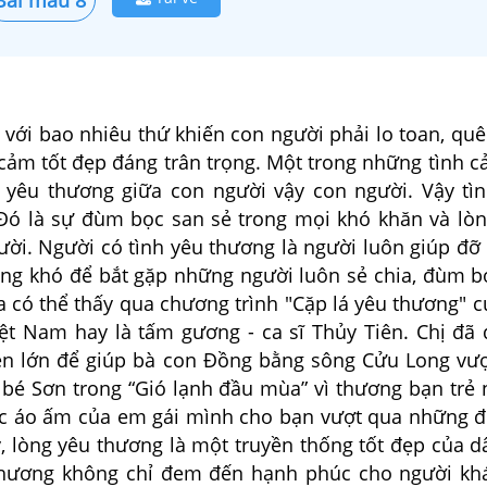
 với bao nhiêu thứ khiến con người phải lo toan, qu
cảm tốt đẹp đáng trân trọng. Một trong những tình c
h yêu thương giữa con người vậy con người. Vậy tì
 Đó là sự đùm bọc san sẻ trong mọi khó khăn và lòn
ười. Người có tình yêu thương là người luôn giúp đỡ
ông khó để bắt gặp những người luôn sẻ chia, đùm b
 có thể thấy qua chương trình "Cặp lá yêu thương" c
iệt Nam hay là tấm gương - ca sĩ Thủy Tiên. Chị đã
ền lớn để giúp bà con Đồng bằng sông Cửu Long vư
bé Sơn trong “Gió lạnh đầu mùa” vì thương bạn trẻ
 áo ấm của em gái mình cho bạn vượt qua những đ
ậy, lòng yêu thương là một truyền thống tốt đẹp của d
 thương không chỉ đem đến hạnh phúc cho người k