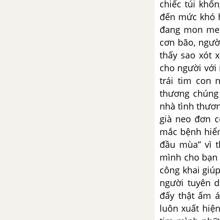
chiếc túi khổ
Viết đoạn văn phân tích hai câu
đến mức khó h
thơ sau đây: “Cha lại dắt con đi
đang mon men
trên cát mịn Ánh nắng trải đầy
cơn bão, người
vai”
thấy sao xót 
cho người với 
Viết đoạn văn nêu cảm nhận về
trái tim con n
ước mơ được thể hiện trong văn
bản “Những cánh buồm”
thương chúng 
nhà tình thươn
Viết đoạn văn nêu cảm nhận
già neo đơn c
của em về văn bản “Những cánh
mắc bệnh hiểm
buồm”
đầu mùa” vì 
mình cho bạn 
Viết đoạn văn nêu cảm nhận về
công khai giú
em bé trong bài thơ “Mây và
người tuyên d
sóng”. Từ đó, nêu những suy
đấy thật ấm á
nghĩ về trách nhiệm của người
con với gia đình
luôn xuất hiệ