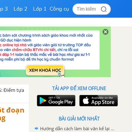
p 3
Lớp 2
Lớp 1
Công cụ
TẢI APP ĐỂ XEM OFFLINE
6: Điểm tựa
ột đoạn
ng
BÀI GIẢI MỚI NHẤT
Hướng dẫn cách làm bài văn kể lại một trải nghiệm của em (kỉ niệm của bản thân) lớp 6