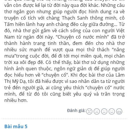
vẫn còn được kể lại từ đời này qua đời khác. Những câu
thơ ngắn gọn nhưng giúp người đọc hình dung ra về
truyện cổ tích với chàng Thạch Sanh thông minh, cô
Tấm hiền lành hay anh chàng đẽo cày giữa đường… Từ
đó, nhà thơ gửi gắm về cách sống của con người Việt
Nam từ ngàn đời này. “Chuyện cổ nước mình” đã trở
thành hành trang tinh thần, đem đến cho nhà thơ
nhiều sức mạnh để vượt qua mọi thử thách “nắng
mưa”trong cuộc đời, để đi tới mọi miền quê, mọi chân
trời xa xôi đẹp đẽ. Có thể thấy, bài thơ sử dụng những
hình ảnh quen thuộc, ngôn ngữ giản dị để giúp người
đọc hiểu hơn về “chuyện cổ”. Khi đọc bài thơ của Lâm
Thị Mỹ Dạ, tôi đã hiểu được vì sao nhân dân ta từ người
trẻ đến người già, ai cũng yêu thích “chuyện cổ” nước
mình, để từ đó tôi cũng biết yêu quý và trân trọng
nhiều hơn.
Đánh giá:
Bài mẫu 5