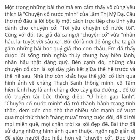
Một trong những bài thơ mà em cảm thấy vô cùng yêu
thích là “Chuyện cổ nước mình” của Lâm Thị Mỹ Dạ. Câu
thơ mở đầu là lời bộc lộ một cách trực tiếp cho tình yêu
dành cho chuyện cổ: “Tôi yêu chuyện cổ nước tôi”.
Cùng với đó, tác giả đã ca ngợi “chuyện cổ” vừa “nhân
hậu, lại tuyệt vời sâu xa”. Bởi đó là nơi để ông cha ta gửi
gắm những bài học quý giá cho con cháu. Em đã thấy
được lối sống tình nghĩa thủy chung hay hiền lành,
nhân hậu thật đáng quý. Bên cạnh đó, những câu
chuyện cổ còn là sợi dây gắn kết giữa thế hệ trước và
thế hệ sau. Nhà thơ còn khắc họa thế giới cổ tích qua
hình ảnh về chàng Thạch Sanh thông minh, cô Tấm
hiền lành hay là anh chàng đẽo cày giữa đường… để từ
đó truyền tải bức thông điệp: “Ở hiền gặp lành”.
“Chuyện cổ nước mình” đã trở thành hành trang tinh
thần, đem đến cho nhà thơ nhiều sức mạnh để vượt
qua mọi thử thách “nắng mưa” trong cuộc đời, để đi tới
mọi miền quê, mọi chân trời xa xôi đẹp đẽ. Bài thơ đã
sử dụng những hình ảnh quen thuộc, ngôn ngữ giản dị
để giúp người đọc hiểu hơn về “chuyện cổ”. Đọc thơ