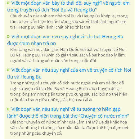
Viết một đoạn văn bày tỏ thái độ, suy nghĩ về người em
trong truyện cổ tích “Nol Bu và Heung Bu”
Câu chuyện của anh em nhà Nol Bu và Heung Bu khép lại, trong
tâm trí em vẫn hiện lên ấn tượng sâu sắc về hình ảnh người em
trai Heung Bu hiền lành, chất phác, thật thà
Viết một đoạn văn nêu suy nghĩ về chi tiết Heung Bu
được chim nhạn trả ơn
Kho tàng văn học dân gian Hàn Quốc nổi bật với truyện cổ Nol
Bu và Heung Bu. Truyện có giá trị sâu sắc về bài học đạo lý làm
người và cách ứng xử nhân văn trong cuộc đời
Viết đoạn văn nêu suy nghĩ của em về truyện cổ tích Nol
Bu và Heung Bu
Trong những câu chuyện cổ tích nước ngoài mà em đã đọc đã
nghe truyện cổ tích Nol Bu và Heung Bu là câu chuyện để lại
trong lòng em những ấn tượng vô cùng sâu sắc, bởi nó thể hiện
cuộc đấu tranh giữa những cái thiện và cái ác
Viết đoạn văn nêu suy nghĩ về tư tưởng “ở hiền gặp
lành” được thể hiện trong bài thơ “Chuyện cổ nước mình”
Bài thơ "Chuyện cổ nước mình" của Lâm Thị Mỹ Dạ đã khắc họa
sâu sắc những tư tưởng của nhân dân ta được thể hiện đậm nét
trong những câu chuyện cổ.