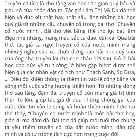
Truyện cổ tích là kho tàng văn học dân gian quý báu và
giàu có của nhân dân ta. Tác giả Lâm Thị Mỹ Dạ đã thể
hiện và đúc kết thật hay, thật sâu lắng những bài học
quý giá từ những câu chuyện cổ trong bài thơ “Chuyện
cổ nước mình”. Bài thơ viết bằng thể thơ lục bát, âm
điệu nhẹ nhàng, mang màu sắc ca dao, dân ca. Qua bài
thơ, tác giả ca ngợi truyện cổ của nước mình mang
nhiều ý nghĩa sâu xa, chứa đựng bao bài học quý báu
của ông cha truyền lại cho con cháu đời sau. Đó là bài
học đạo đức về tư tưởng “ở hiền gặp hiền” được thể
hiện qua các nhân vật cổ tích như Thạch Sanh, Sọ Dừa,
… Điều đó khiến chúng ta thêm tin vào lẽ công bằng và
sống một cuộc sống hướng thiện hơn. Từ những dòng
thơ sâu lắng, đậm đà, truyện cổ còn mang giá trị tinh
thần to lớn, giúp tác giả đi qua những chông gai của
cuộc đời, tin vào lẽ sống và hoàn thiện mình hơn. Có
thể thấy, “Chuyện cổ nước mình
"
là một bài thơ hay,
giản dị mà đậm đà. Bài thơ đã giúp mỗi tuổi thơ chúng
ta yêu thêm truyện cổ của đất nước mình, dân tộc
mình và có tư tưởng tích cực hơn trong cuộc đời.