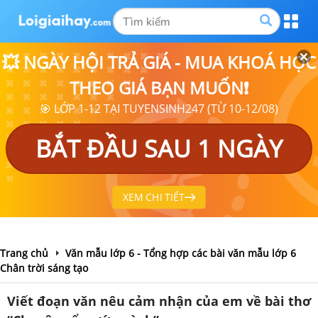
💥 NGÀY HỘI TRẢ GIÁ - MUA KHOÁ HỌC
THEO GIÁ BẠN MUỐN❗
🎯 LỚP 1-12 TẠI TUYENSINH247 (TỪ 10-12/08)
BẮT ĐẦU SAU 1 NGÀY
XEM CHI TIẾT
Trang chủ
Văn mẫu lớp 6 - Tổng hợp các bài văn mẫu lớp 6
Chân trời sáng tạo
Viết đoạn văn nêu cảm nhận của em về bài thơ