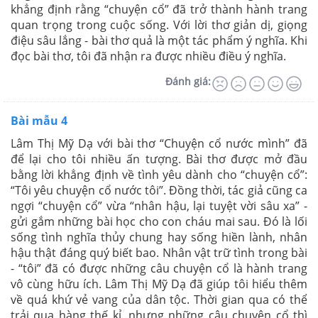
khẳng định rằng “chuyện cổ” đã trở thành hành trang
quan trọng trong cuộc sống. Với lời thơ giản dị, giọng
điệu sâu lắng - bài thơ quả là một tác phẩm ý nghĩa. Khi
đọc bài thơ, tôi đã nhận ra được nhiều điều ý nghĩa.
Đánh giá:
Bài mẫu 4
Lâm Thị Mỹ Dạ với bài thơ “Chuyện cổ nước mình” đã
để lại cho tôi nhiều ấn tượng. Bài thơ được mở đầu
bằng lời khẳng định về tình yêu dành cho “chuyện cổ”:
“Tôi yêu chuyện cổ nước tôi”. Đồng thời, tác giả cũng ca
ngợi “chuyện cổ” vừa “nhân hậu, lại tuyệt vời sâu xa” -
gửi gắm những bài học cho con cháu mai sau. Đó là lối
sống tình nghĩa thủy chung hay sống hiền lành, nhân
hậu thật đáng quý biết bao. Nhân vật trữ tình trong bài
- “tôi” đã có được những câu chuyện cổ là hành trang
vô cùng hữu ích. Lâm Thị Mỹ Dạ đã giúp tôi hiểu thêm
về quá khứ vẻ vang của dân tộc. Thời gian qua có thể
trải qua hàng thế kỉ, nhưng những câu chuyện cổ thì