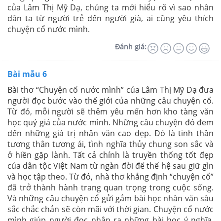
của Lâm Thị Mỹ Dạ, chúng ta mới hiểu rõ vì sao nhân
dân ta từ người trẻ đến người già, ai cũng yêu thích
chuyện cổ nước mình.
Đánh giá:
Bài mẫu 6
Bài thơ “Chuyện cổ nước mình” của Lâm Thị Mỹ Dạ đưa
người đọc bước vào thế giới của những câu chuyện cổ.
Từ đó, mỗi người sẽ thêm yêu mến hơn kho tàng văn
học quý giá của nước mình. Những câu chuyện đó đem
đến những giá trị nhân văn cao đẹp. Đó là tinh thần
tương thân tương ái, tình nghĩa thủy chung son sắc và
ở hiền gặp lành. Tất cả chính là truyền thống tốt đẹp
của dân tộc Việt Nam từ ngàn đời để thế hệ sau giữ gìn
và học tập theo. Từ đó, nhà thơ khẳng định “chuyện cổ”
đã trở thành hành trang quan trọng trong cuộc sống.
Và những câu chuyện cổ gửi gắm bài học nhân văn sâu
sắc chắc chắn sẽ còn mãi với thời gian. Chuyện cổ nước
mình giúp người đọc nhận ra những bài học ý nghĩa.