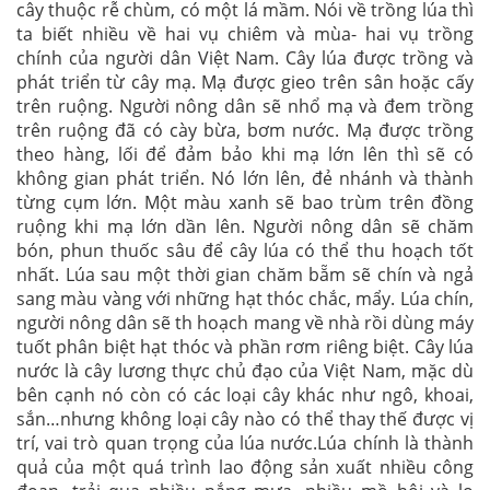
cây thuộc rễ chùm, có một lá mầm. Nói về trồng lúa thì
ta biết nhiều về hai vụ chiêm và mùa- hai vụ trồng
chính của người dân Việt Nam. Cây lúa được trồng và
phát triển từ cây mạ. Mạ được gieo trên sân hoặc cấy
trên ruộng. Người nông dân sẽ nhổ mạ và đem trồng
trên ruộng đã có cày bừa, bơm nước. Mạ được trồng
theo hàng, lối để đảm bảo khi mạ lớn lên thì sẽ có
không gian phát triển. Nó lớn lên, đẻ nhánh và thành
từng cụm lớn. Một màu xanh sẽ bao trùm trên đồng
ruộng khi mạ lớn dần lên. Người nông dân sẽ chăm
bón, phun thuốc sâu để cây lúa có thể thu hoạch tốt
nhất. Lúa sau một thời gian chăm bẵm sẽ chín và ngả
sang màu vàng với những hạt thóc chắc, mẩy. Lúa chín,
người nông dân sẽ th hoạch mang về nhà rồi dùng máy
tuốt phân biệt hạt thóc và phần rơm riêng biệt. Cây lúa
nước là cây lương thực chủ đạo của Việt Nam, mặc dù
bên cạnh nó còn có các loại cây khác như ngô, khoai,
sắn…nhưng không loại cây nào có thể thay thế được vị
trí, vai trò quan trọng của lúa nước.Lúa chính là thành
quả của một quá trình lao động sản xuất nhiều công