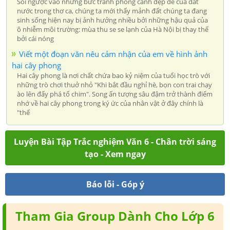
Soi ngược vào những bức tranh phong cảnh đẹp đẽ của đất
nước trong thơ ca, chúng ta mới thấy mảnh đất chúng ta đang
sinh sống hiện nay bị ảnh hưởng nhiều bởi những hậu quả của
ô nhiễm môi trường: mùa thu se se lạnh của Hà Nội bị thay thế
bởi cái nóng
Viết một đoạn văn nêu cảm nhận của em về hình ảnh
hai cây phong
Hai cây phong là nơi chất chứa bao kỷ niệm của tuổi học trò với
những trò chơi thuở nhỏ "Khi bắt đầu nghỉ hè, bọn con trai chạy
ào lên đấy phá tổ chim". Song ấn tượng sâu đậm trở thành điểm
nhớ về hai cây phong trong ký ức của nhân vật ở đây chính là
"thế
Luyện Bài Tập Trắc nghiệm Văn 6 - Chân trời sáng
tạo - Xem ngay
Báo lỗi - Góp ý
Tham Gia Group Dành Cho Lớp 6