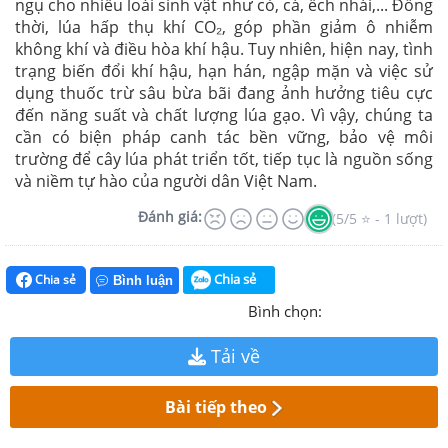
ngụ cho nhiều loài sinh vật như cò, cá, ếch nhái,... Đồng
thời, lúa hấp thụ khí CO₂, góp phần giảm ô nhiễm
không khí và điều hòa khí hậu. Tuy nhiên, hiện nay, tình
trạng biến đổi khí hậu, hạn hán, ngập mặn và việc sử
dụng thuốc trừ sâu bừa bãi đang ảnh hưởng tiêu cực
đến năng suất và chất lượng lúa gạo. Vì vậy, chúng ta
cần có biện pháp canh tác bền vững, bảo vệ môi
trường để cây lúa phát triển tốt, tiếp tục là nguồn sống
và niềm tự hào của người dân Việt Nam.
Đánh giá:
(5/5 ⭐ - 1 lượt)
Chia sẻ
Chia sẻ
Bình luận
Bình chọn:
Tải về
Bài tiếp theo