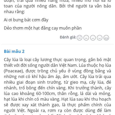
đoạn, trải qua nhiều nắng mưa, nhiều mồ hôi và lo
toan của người nông dân. Bởi thế người ta vẫn bảo
nhau rằng:
Ai ơi bưng bát cơm đầy
Dẻo thơm một hạt đắng cay muôn phần
Đánh giá:
Bài mẫu 2
Cây lúa là loại cây lương thực quan trọng, gắn bó mật
thiết với đời sống người dân Việt Nam. Lúa thuộc họ lúa
(Poaceae), được trồng chủ yếu ở vùng đồng bằng và
những nơi có khí hậu ấm áp, ẩm ướt. Cây lúa trải qua
nhiều giai đoạn sinh trưởng, từ gieo mạ, cấy lúa, đẻ
nhánh, trổ bông đến chín vàng. Khi trưởng thành, cây
lúa cao khoảng 60-100cm, thân rỗng, lá dài và mỏng,
hạt lúa khi chín có màu vàng. Hạt lúa sau khi thu hoạch
sẽ được xay xát thành gạo, là thực phẩm chính của
người Việt. Ngoài ra, rơm rạ còn được dùng để làm