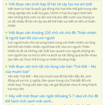
Viết đoạn văn trình bày lễ hội về cây lúa mà em biết
Việt Nam tự hào là quốc gia đứng thứ hai trên thế giới trong nền
nông nghiệp sản xuất lúa gạo. Chính vì hạt lúa ngon lành làm
nên những bữa cơm no ấm mà trải dọc đất nước của chúng ta
có rất nhiều lễ hội về cây lúa để thể hiện sự biết ơn đối vớ thiên
nhiên
Viết đoạn văn khoảng 200 chữ với chủ đề: Thiên nhiên
là người bạn tốt của con người
Con người luôn tồn tại song hành cùng với thiên nhiên và cũng
bởi thế nên thiên nhiên người bạn tốt của con người. Thiên
nhiên là tất cả những vật chất bao quanh con người, không do
con người tạo ra mà tự sinh ra dưới sự tác động qua lại lẫn nhau
tạo nên các thực thể trong tự nhiên thường thấy
Viết đoạn văn tóm tắt nội dung văn bản “Trái Đất – Mẹ
của muôn loài”
Văn bản Trái Đất – Mẹ của muôn loài đã tái hiện đầy đủ, sinh
động về vai trò, ý nghĩa, tầm quan trọng của Trái Đất đối với
nhân loại. Trong văn bản này, tác giả đã phân chia rõ ràng thành
hai mục lớn
Hãy viết một đoạn văn ngắn (khoảng 5-7 câu) về chủ đề
Để hành tinh xanh mãi xanh...