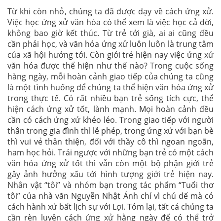
Từ khi còn nhỏ, chúng ta đã được dạy về cách ứng xử.
Việc học ứng xử văn hóa có thể xem là việc học cả đời,
không bao giờ kết thúc. Từ trẻ tới già, ai ai cũng đều
cần phải học, và văn hóa ứng xử luôn luôn là trung tâm
của xã hội hướng tới. Còn giới trẻ hiện nay việc ứng xử
văn hóa được thể hiện như thế nào? Trong cuộc sống
hàng ngày, mỗi hoàn cảnh giao tiếp của chúng ta cũng
là một tình huống để chúng ta thể hiện văn hóa ứng xử
trong thực tế. Có rất nhiều bạn trẻ sống tích cực, thể
hiện cách ứng xử tốt, lành mạnh. Mọi hoàn cảnh đều
cần có cách ứng xử khéo léo. Trong giao tiếp với người
thân trong gia đình thì lễ phép, trong ứng xử với bạn bè
thì vui vẻ thân thiện, đối với thầy cô thì ngoan ngoãn,
ham học hỏi. Trái ngược với những bạn trẻ có một cách
văn hóa ứng xử tốt thì vẫn còn một bộ phận giới trẻ
gây ảnh hưởng xấu tới hình tượng giới trẻ hiện nay.
Nhân vật “tôi” và nhóm bạn trong tác phẩm “Tuổi thơ
tôi” của nhà văn Nguyễn Nhật Ánh chỉ vì chú dế mà có
cách hành xử bất lịch sự với Lợi. Tóm lại, tất cả chúng ta
cần rèn luyện cách ứng xử hằng ngày để có thể trở