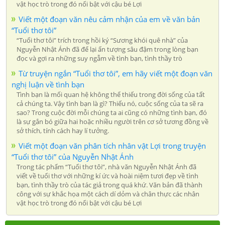
vật học trò trong đó nổi bật với cậu bé Lợi
Viết một đoạn văn nêu cảm nhận của em về văn bản
“Tuổi thơ tôi”
“Tuổi thơ tôi” trích trong hồi ký “Sương khói quê nhà” của
Nguyễn Nhật Ánh đã để lại ấn tượng sâu đậm trong lòng bạn
đọc và gợi ra những suy ngẫm về tình bạn, tình thầy trò
Từ truyện ngắn “Tuổi thơ tôi”, em hãy viết một đoạn văn
nghị luận về tình bạn
Tình bạn là mối quan hệ không thể thiếu trong đời sống của tất
cả chúng ta. Vậy tình bạn là gì? Thiếu nó, cuộc sống của ta sẽ ra
sao? Trong cuộc đời mỗi chúng ta ai cũng có những tình bạn, đó
là sự gắn bó giữa hai hoặc nhiều người trên cơ sở tương đồng về
sở thích, tính cách hay lí tưởng.
Viết một đoạn văn phân tích nhân vật Lợi trong truyện
“Tuổi thơ tôi” của Nguyễn Nhật Ánh
Trong tác phẩm “Tuổi thơ tôi”, nhà văn Nguyễn Nhật Ánh đã
viết về tuổi thơ với những kí ức và hoài niệm tươi đẹp về tình
bạn, tình thầy trò của tác giả trong quá khứ. Văn bản đã thành
công với sự khắc họa một cách dí dỏm và chân thực các nhân
vật học trò trong đó nổi bật với cậu bé Lợi