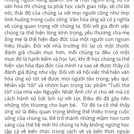
văn hóa thì chúng ta phải học cách giao tiếp, về chỉ lời
nói, thái độ của chúng ta với mọi người cũng như mọi
tình huống trong cuộc sống. Văn hóa ứng xử có ý nghĩa
vô cùng quan trọng với chúng ta. Đối với gia đình việc
chúng ta thể hiện lòng kính trọng, yêu thương cha mẹ
ông mẹ là thể hiện đạo đức của một người con ngoan
hiếu thuận. Đối với nhà trường thì lại có một thước
đánh giá chuẩn mực hơn, mỗi chúng ta đều có một
mực đó là hạnh kiểm và học lực, khi đi học chúng ta thể
hiện văn hóa đạo đức của mình ra sao sẽ được thầy cô
đánh giá đúng như vậy. Đối với xã hội việc thể hiện văn
hóa ứng xử tốt sẽ được mọi người tôn trọng, yêu quí.
Nhân vật “tôi” và nhóm bạn trong tác phẩm “Tuổi thơ
tôi” của nhà văn Nguyễn Nhật Ánh chỉ vì chú dế mà có
cách hành xử bất lịch sự với Lợi. Điều đó đã gây nên
những tổn thương cho bạn bè. Từ đó ta có thể thấy
ứng xử là điều quan trọng không thể thiếu trong cuộc
sống của chúng ta. Để trở thành những mầm non tươi
sáng của thế hệ mới thì chúng ta hãy không ngừng học
tập cả về kiến thức trong sách về và kiến thức ngoài