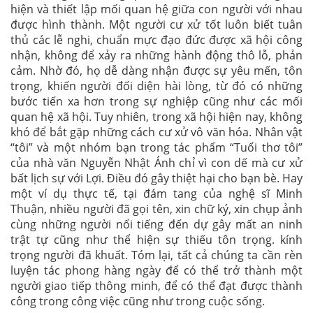
hiện và thiết lập mối quan hệ giữa con người với nhau
được hình thành. Một người cư xử tốt luôn biết tuân
thủ các lễ nghi, chuẩn mực đạo đức được xã hội công
nhận, không để xảy ra những hành động thô lỗ, phản
cảm. Nhờ đó, họ dễ dàng nhận được sự yêu mến, tôn
trọng, khiến người đối diện hài lòng, từ đó có những
bước tiến xa hơn trong sự nghiệp cũng như các mối
quan hệ xã hội. Tuy nhiên, trong xã hội hiện nay, không
khó để bắt gặp những cách cư xử vô văn hóa. Nhân vật
“tôi” và một nhóm bạn trong tác phẩm “Tuổi thơ tôi”
của nhà văn Nguyễn Nhật Ánh chỉ vì con dế mà cư xử
bất lịch sự với Lợi. Điều đó gây thiệt hại cho bạn bè. Hay
một ví dụ thực tế, tại đám tang của nghệ sĩ Minh
Thuận, nhiều người đã gọi tên, xin chữ ký, xin chụp ảnh
cùng những người nổi tiếng đến dự gây mất an ninh
trật tự cũng như thể hiện sự thiếu tôn trọng. kính
trọng người đã khuất. Tóm lại, tất cả chúng ta cần rèn
luyện tác phong hàng ngày để có thể trở thành một
người giao tiếp thông minh, để có thể đạt được thành
công trong công việc cũng như trong cuộc sống.