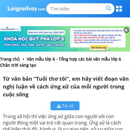
Trang chủ
Văn mẫu lớp 6 - Tổng hợp các bài văn mẫu lớp 6
Chân trời sáng tạo
Từ văn bản “Tuổi thơ tôi”, em hãy viết đoạn văn
nghị luận về cách ứng xử của mỗi người trong
cuộc sống
Tải về
Trong xã hội thì việc ứng xử giữa con người với con
người đóng một vai trò rất quan trọng. Ứng xử là cách
thể hiện thái độ, hành vi, là sự giao tiếp, xử sự giữa con