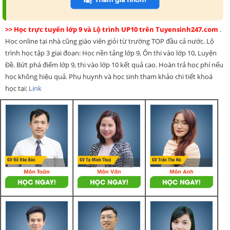
>> Học trực tuyến lớp 9 và Lộ trình UP10 trên Tuyensinh247.com
.
Học online tại nhà cũng giáo viên giỏi từ trường TOP đầu cả nước. Lộ
trình học tập 3 giai đoạn: Học nền tảng lớp 9, Ôn thi vào lớp 10, Luyện
Đề. Bứt phá điểm lớp 9, thi vào lớp 10 kết quả cao. Hoàn trả học phí nếu
học không hiệu quả. Phụ huynh và học sinh tham khảo chi tiết khoá
học tại:
Link