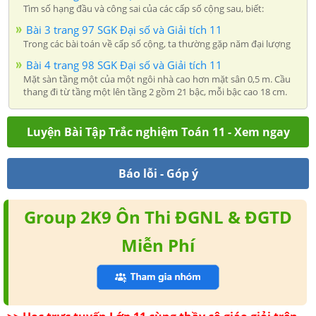
Tìm số hạng đầu và công sai của các cấp số cộng sau, biết:
Bài 3 trang 97 SGK Đại số và Giải tích 11
Trong các bài toán về cấp số cộng, ta thường gặp năm đại lượng
Bài 4 trang 98 SGK Đại số và Giải tích 11
Mặt sàn tầng một của một ngôi nhà cao hơn mặt sân 0,5 m. Cầu
thang đi từ tầng một lên tầng 2 gồm 21 bậc, mỗi bậc cao 18 cm.
Luyện Bài Tập Trắc nghiệm Toán 11 - Xem ngay
Báo lỗi - Góp ý
Group 2K9 Ôn Thi ĐGNL & ĐGTD
Miễn Phí