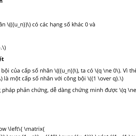
ân
n \(({u_n})\) có các hạng số khác 0 và
.\)
ết
bội của cấp số nhân \(({u_n})\), ta có \(q \ne 0\). Vì thế
\) là một cấp số nhân với công bội \({1 \over q}.\)
 pháp phản chứng, dễ dàng chứng minh được \(q \ne 
ow \left\{ \matrix{