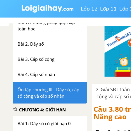
CHƯƠNG 3: DÃY SỐ, CẤP SỐ
Lớp 12
Lớp 11
Lớp 
CỘNG VÀ CẤP SỐ NHÂN
Bài 1: Phương pháp quy nạp
toán học
Bài 2. Dãy số
Bài 3. Cấp số cộng
Bài 4. Cấp số nhân
Giải SBT toán
Ôn tập chương III - Dãy số, cấp
số cộng và cấp số nhân
cộng và cấp số
Câu 3.80 tr
CHƯƠNG 4: GIỚI HẠN
Nâng cao
Bài 1: Dãy số có giới hạn 0