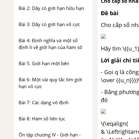
Cho cấp số nh
Bài 2: Dãy có giới hạn hữu hạn
Đề bài
Cho cấp số nhâ
Bài 3: Dãy có giới hạn vô cực
Bài 4: Định nghĩa và một số
định lí về giới hạn của hàm số
Hãy tìm \({u_1}
Lời giải chi ti
Bài 5. Giới hạn một bên
- Gọi q là công 
\over {{u_n}}})
Bài 6: Một vài quy tắc tìm giới
hạn vô cực
- Bằng phương
đó
Bài 7: Các dạng vô định
Bài 8: Hàm số liên tục
\(\eqalign{
& \Leftrightarr
Ôn tập chương IV - Giới hạn -