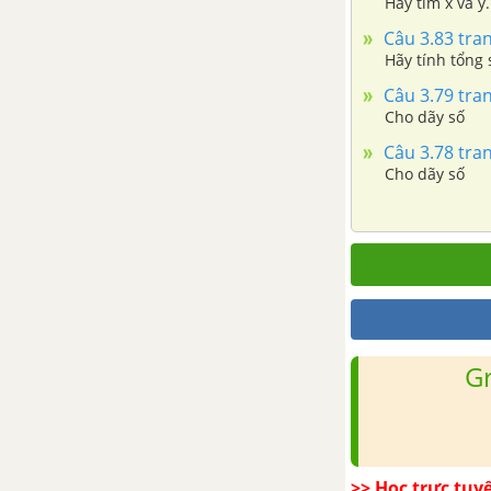
Hãy tìm x và y.
GIẢI TÍCH
Câu 3.83 tran
HÌNH HỌC-SBT TOÁN 11 NÂNG CAO
Hãy tính tổng 
Câu 3.79 tran
CHƯƠNG 1: PHÉP DỜI HÌNH
Cho dãy số
VÀ PHÉP ĐỒNG DẠNG
Câu 3.78 tran
Cho dãy số
Bài 1, 2: Mở đầu về phép biến
hình. Phép tịnh tiến và phép dời
hình
Bài 3: Phép đối xứng trục
Bài 4: Phép quay và phép đối
G
xứng tâm
Bài 5: Hai hình bằng nhau
Bài 6, 7: Phép vị tự. Phép đồng
>> Học trực tuy