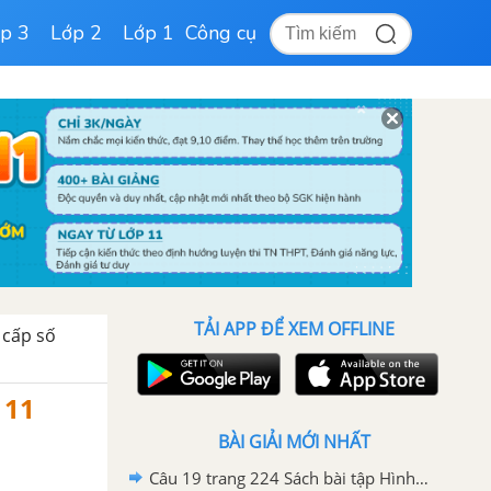
p 3
Lớp 2
Lớp 1
Công cụ
TẢI APP ĐỂ XEM OFFLINE
 cấp số
 11
BÀI GIẢI MỚI NHẤT
Câu 19 trang 224 Sách bài tập Hình học 11 Nâng cao