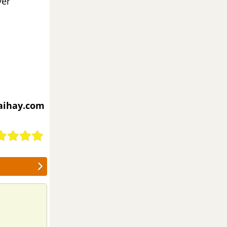
ver
iaihay.com