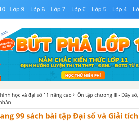
10
Lớp 9
Lớp 8
Lớp 7
Lớp 6
Lớp 5
Lớp 4
Lớ
 hình học và đại số 11 nâng cao
Ôn tập chương III - Dãy số,
 nhân
ang 99 sách bài tập Đại số và Giải tích