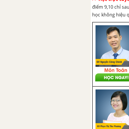
dạng
điểm 9,10 chỉ sau
học không hiệu 
Ôn tập chương 1: Phép dời hình
và phép đồng dạng
Bài tập trắc nghiệm chương 1 -
Phép dời hình và phép đồng
dạng
CHƯƠNG 2: ĐƯỜNG THẲNG
VÀ MẶT PHẲNG TRONG
KHÔNG GIAN. QUAN HỆ
SONG SONG
Bài 1: Đại cương về đường
thẳng và mặt phẳng
Bài 2: Hai đường thẳng song
song