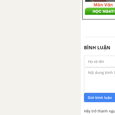
Bài 3: Đường thẳng song song
với mặt phẳng
Bài 4: Hai mặt phẳng song song
Bài 5: Phép chiếu song song
BÌNH LUẬN
Ôn tập chương II - Đường thẳng
và mặt phẳng trong không gian.
Quan hệ song song
CHƯƠNG 3. VECTƠ KHÔNG
GIAN. QUAN HỆ VUÔNG GÓC
Gửi bình luận
Bài 1. Vectơ trong không gian.
Sự đồng phẳng của các vectơ
Hãy trở thành ngư