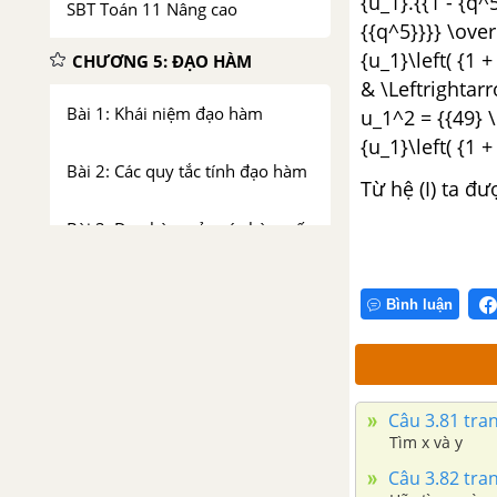
{u_1}.{{1 - {q^5
SBT Toán 11 Nâng cao
{{q^5}}}} \over 
{u_1}\left( {1 +
CHƯƠNG 5: ĐẠO HÀM
& \Leftrightarr
Bài 1: Khái niệm đạo hàm
u_1^2 = {{49} \
{u_1}\left( {1 + 
Bài 2: Các quy tắc tính đạo hàm
Từ hệ (I) ta đư
Bài 3: Đạo hàm của các hàm số
lượng giác
Bình luận
Bài 4: Vi phân
Bài 5: Đạo hàm cấp cao
Câu 3.81 tran
Ôn tập chương V - Đạo hàm
Tìm x và y
Câu 3.82 tran
ÔN TẬP CUỐI NĂM ĐẠI SỐ VÀ