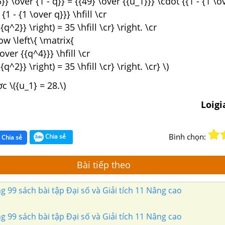
}} \over {1 - q}} = {{49} \over {{u_1}}} \cdot {{1 - {1 \o
{1 - {1 \over q}}} \hfill \cr
 {q^2}} \right) = 35 \hfill \cr} \right. \cr
ow \left\{ \matrix{
over {{q^4}}} \hfill \cr
{q^2}} \right) = 35 \hfill \cr} \right. \cr} \)
ợc \({u_1} = 28.\)
Loig
Bình chọn:
Chia sẻ
Chia sẻ
Bài tiếp theo
g 99 sách bài tập Đại số và Giải tích 11 Nâng cao
g 99 sách bài tập Đại số và Giải tích 11 Nâng cao