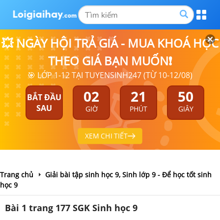
💥 NGÀY HỘI TRẢ GIÁ - MUA KHOÁ HỌC
THEO GIÁ BẠN MUỐN❗
🎯 LỚP 1-12 TẠI TUYENSINH247 (TỪ 10-12/08)
02
21
50
BẮT ĐẦU
SAU
GIỜ
PHÚT
GIÂY
XEM CHI TIẾT
Trang chủ
Giải bài tập sinh học 9, Sinh lớp 9 - Để học tốt sinh
học 9
Bài 1 trang 177 SGK Sinh học 9